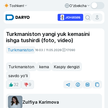
Toshkent
O‘zbekcha
Turkmaniston yangi yuk kemasini
ishga tushirdi (foto, video)
Turkmaniston
16:03 / 11.05.2026
17090
Turkmaniston
kema
Kaspiy dengizi
savdo yoʻli
32
9
Zulfiya Karimova