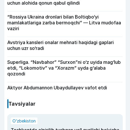
uchun alohida qonun qabul qilindi
“Rossiya Ukraina dronlari bilan Boltiqbo‘yi
mamlakatlariga zarba bermoqchi” — Litva mudofaa
vaziri
Avstriya kansleri onalar mehnati haqidagi gaplari
uchun uzr so‘radi
Superliga. “Navbahor” “Surxon”ni o‘z uyida mag‘lub
etdi, “Lokomotiv” va “Xorazm” uyda g‘alaba
qozondi
Aktyor Abdu­mannon Ubaydullayev vafot etdi
Tavsiyalar
O‘zbekiston