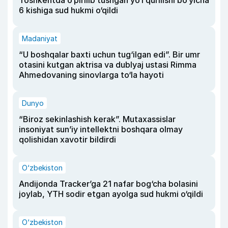
Toshkentda o‘pirilib tushgan yo‘l qurilishi bo‘yicha
6 kishiga sud hukmi o‘qildi
Madaniyat
“U boshqalar baxti uchun tug‘ilgan edi”. Bir umr
otasini kutgan aktrisa va dublyaj ustasi Rimma
Ahmedovaning sinovlarga to‘la hayoti
Dunyo
“Biroz sekinlashish kerak”. Mutaxassislar
insoniyat sun’iy intellektni boshqara olmay
qolishidan xavotir bildirdi
O‘zbekiston
Andijonda Tracker’ga 21 nafar bog‘cha bolasini
joylab, YTH sodir etgan ayolga sud hukmi o‘qildi
O‘zbekiston