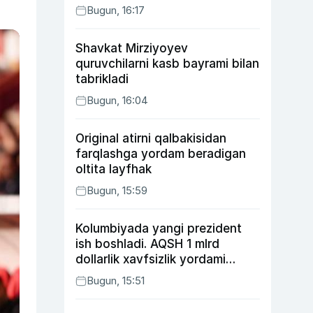
Bugun, 16:17
Shavkat Mirziyoyev
quruvchilarni kasb bayrami bilan
tabrikladi
Bugun, 16:04
Original atirni qalbakisidan
farqlashga yordam beradigan
oltita layfhak
Bugun, 15:59
Kolumbiyada yangi prezident
ish boshladi. AQSH 1 mlrd
dollarlik xavfsizlik yordami
bermoqchi
Bugun, 15:51