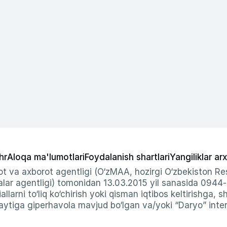
hr
Aloqa ma'lumotlari
Foydalanish shartlari
Yangiliklar arx
t va axborot agentligi (O‘zMAA, hozirgi O‘zbekiston Res
ar agentligi) tomonidan 13.03.2015 yil sanasida 0944
allarni to‘liq ko‘chirish yoki qisman iqtibos keltirishga, 
ytiga giperhavola mavjud bo‘lgan va/yoki “Daryo” intern