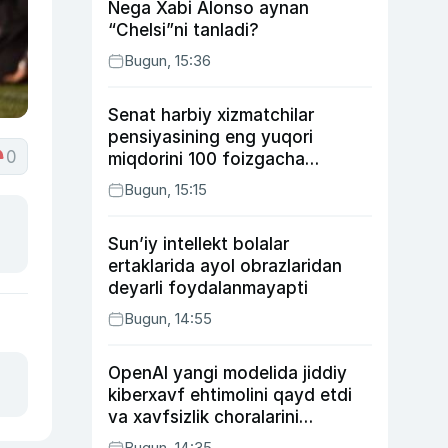
Nega Xabi Alonso aynan
“Chelsi”ni tanladi?
Bugun, 15:36
Senat harbiy xizmatchilar
pensiyasining eng yuqori
0
miqdorini 100 foizgacha
oshirishni nazarda tutuvchi
Bugun, 15:15
qonunni ma’qulladi
Sun’iy intellekt bolalar
ertaklarida ayol obrazlaridan
deyarli foydalanmayapti
Bugun, 14:55
OpenAI yangi modelida jiddiy
kiberxavf ehtimolini qayd etdi
va xavfsizlik choralarini
kuchaytirdi
Bugun, 14:35