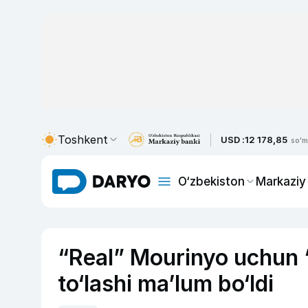
Toshkent
USD :
12 178,85
so'm
O‘zbekiston
Markaziy
“Real” Mourinyo uchun 
to‘lashi ma’lum bo‘ldi