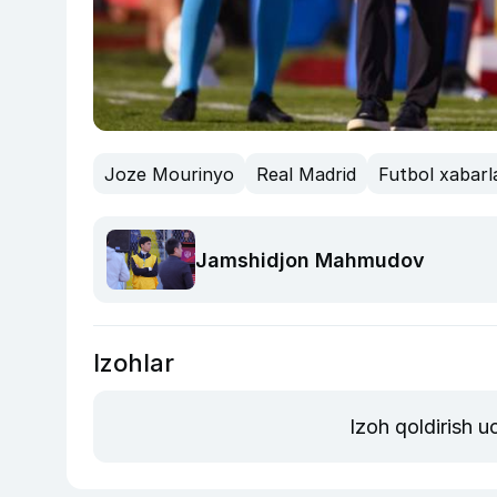
Joze Mourinyo
Real Madrid
Futbol xabarla
Jamshidjon Mahmudov
Izohlar
Izoh qoldirish 