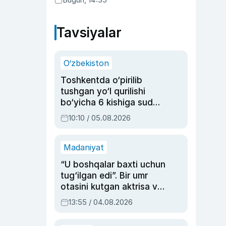
Tavsiyalar
O‘zbekiston
Toshkentda o‘pirilib
tushgan yo‘l qurilishi
bo‘yicha 6 kishiga sud
hukmi o‘qildi
10:10 / 05.08.2026
Madaniyat
“U boshqalar baxti uchun
tug‘ilgan edi”. Bir umr
otasini kutgan aktrisa va
dublyaj ustasi Rimma
13:55 / 04.08.2026
Ahmedovaning
sinovlarga to‘la hayoti