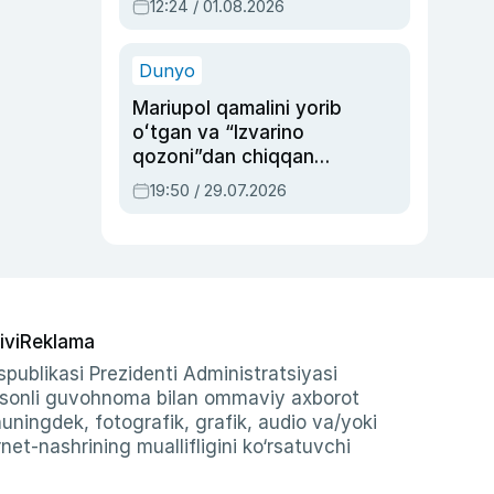
12:24 / 01.08.2026
ayblovlardan asrab
qolgan voqea
Dunyo
Mariupol qamalini yorib
oʻtgan va “Izvarino
qozoni”dan chiqqan
qahramon — Ukraina
19:50 / 29.07.2026
armiyasi bosh
qoʻmondoni Drapatiy
haqida
ivi
Reklama
publikasi Prezidenti Administratsiyasi
-sonli guvohnoma bilan ommaviy axborot
shuningdek, fotografik, grafik, audio va/yoki
et-nashrining muallifligini ko‘rsatuvchi