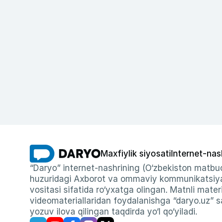
Maxfiylik siyosati
Internet-nas
“Daryo” internet-nashrining (O‘zbekiston matbuo
huzuridagi Axborot va ommaviy kommunikatsiyal
vositasi sifatida ro‘yxatga olingan. Matnli materi
videomateriallaridan foydalanishga “daryo.uz” sa
yozuv ilova qilingan taqdirda yo‘l qo‘yiladi.