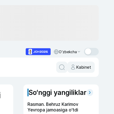
O‘zbekcha
Kabinet
So‘nggi yangiliklar
i
Rasman. Behruz Karimov
Yevropa jamoasiga o‘tdi