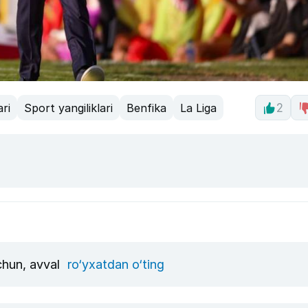
ri
Sport yangiliklari
Benfika
La Liga
2
uchun, avval
ro‘yxatdan o‘ting