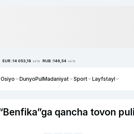
EUR :
RUB :
14 053,18
146,54
so'm
so'm
 Osiyo
Dunyo
Pul
Madaniyat
Sport
Layfstayl
“Benfika”ga qancha tovon pul