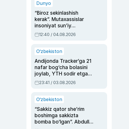
Dunyo
“Biroz sekinlashish
kerak”. Mutaxassislar
insoniyat sun’iy
intellektni boshqara
12:40 / 04.08.2026
olmay qolishidan xavotir
bildirdi
O‘zbekiston
Andijonda Tracker’ga 21
nafar bog‘cha bolasini
joylab, YTH sodir etgan
ayolga sud hukmi o‘qildi
23:41 / 03.08.2026
O‘zbekiston
“Sakkiz qator she’rim
boshimga sakkizta
bomba bo‘lgan”. Abdulla
Oripovni siyosiy