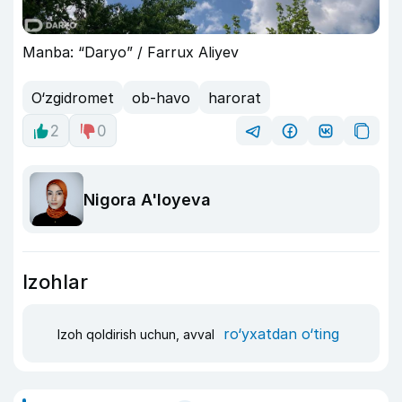
Manba: “Daryo” / Farrux Aliyev
O‘zgidromet
ob-havo
harorat
2
0
Nigora A'loyeva
Izohlar
ro‘yxatdan o‘ting
Izoh qoldirish uchun, avval