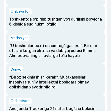
O‘zbekiston
Toshkentda o‘pirilib tushgan yo‘l qurilishi bo‘yicha
6 kishiga sud hukmi o‘qildi
Madaniyat
“U boshqalar baxti uchun tug‘ilgan edi”. Bir umr
otasini kutgan aktrisa va dublyaj ustasi Rimma
Ahmedovaning sinovlarga to‘la hayoti
Dunyo
“Biroz sekinlashish kerak”. Mutaxassislar
insoniyat sun’iy intellektni boshqara olmay
qolishidan xavotir bildirdi
O‘zbekiston
Andijonda Tracker’ga 21 nafar bog‘cha bolasini