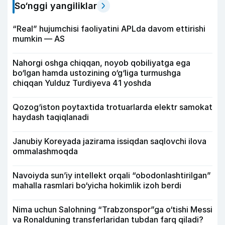
So‘nggi yangiliklar
“Real” hujumchisi faoliyatini APLda davom ettirishi
mumkin — AS
Nahorgi oshga chiqqan, noyob qobiliyatga ega
bo‘lgan hamda ustozining o‘g‘liga turmushga
chiqqan Yulduz Turdiyeva 41 yoshda
Qozog‘iston poytaxtida trotuarlarda elektr samokat
haydash taqiqlanadi
Janubiy Koreyada jazirama issiqdan saqlovchi ilova
ommalashmoqda
Navoiyda sun’iy intellekt orqali “obodonlashtirilgan”
mahalla rasmlari bo‘yicha hokimlik izoh berdi
Nima uchun Salohning “Trabzonspor”ga o‘tishi Messi
va Ronalduning transferlaridan tubdan farq qiladi?