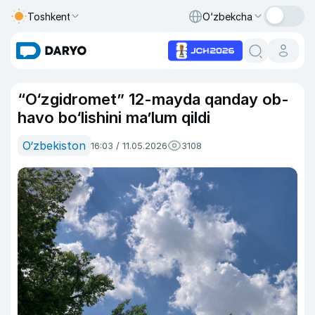
Toshkent
O‘zbekcha
“O‘zgidromet” 12-mayda qanday ob-
havo bo‘lishini ma’lum qildi
O‘zbekiston
16:03 / 11.05.2026
3108