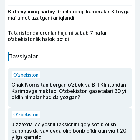
Britaniyaning harbiy dronlaridagi kameralar Xitoyga
ma’lumot uzatgani aniqlandi
Tataristonda dronlar hujumi sabab 7 nafar
o‘zbekistonlik halok bo‘ldi
Tavsiyalar
O‘zbekiston
Chak Norris tan bergan o‘zbek va Bill Klintondan
Karimovga maktub. O‘zbekiston gazetalari 30 yil
oldin nimalar haqida yozgan?
O‘zbekiston
Jizzaxda 77 yoshli taksichini qo‘y sotib olish
bahonasida yaylovga olib borib o‘ldirgan yigit 20
yilga qamaldi