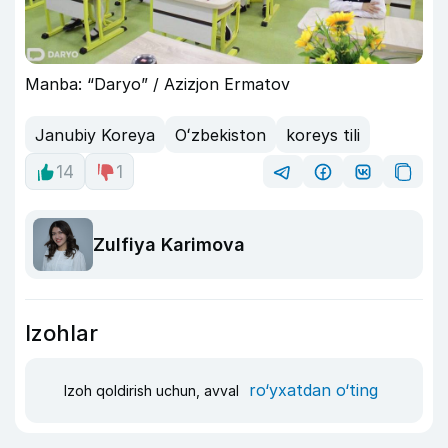
Manba: “Daryo” / Azizjon Ermatov
Janubiy Koreya
Oʻzbekiston
koreys tili
14
1
Zulfiya Karimova
Izohlar
ro‘yxatdan o‘ting
Izoh qoldirish uchun, avval