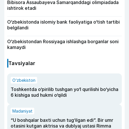
Bibisora Assaubayeva Samarqanddagi olimpiadada
ishtirok etadi
O‘zbekistonda islomiy bank faoliyatiga o‘tish tartibi
belgilandi
O‘zbekistondan Rossiyaga ishlashga borganlar soni
kamaydi
Tavsiyalar
O‘zbekiston
Toshkentda o‘pirilib tushgan yo‘l qurilishi bo‘yicha
6 kishiga sud hukmi o‘qildi
Madaniyat
“U boshqalar baxti uchun tug‘ilgan edi”. Bir umr
otasini kutgan aktrisa va dublyaj ustasi Rimma