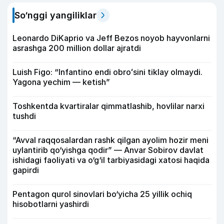
So‘nggi yangiliklar
Leonardo DiKaprio va Jeff Bezos noyob hayvonlarni
asrashga 200 million dollar ajratdi
Luish Figo: “Infantino endi obroʻsini tiklay olmaydi.
Yagona yechim — ketish”
Toshkentda kvartiralar qimmatlashib, hovlilar narxi
tushdi
“Avval raqqosalardan rashk qilgan ayolim hozir meni
uylantirib qo‘yishga qodir” — Anvar Sobirov davlat
ishidagi faoliyati va o‘g‘il tarbiyasidagi xatosi haqida
gapirdi
Pentagon qurol sinovlari bo‘yicha 25 yillik ochiq
hisobotlarni yashirdi