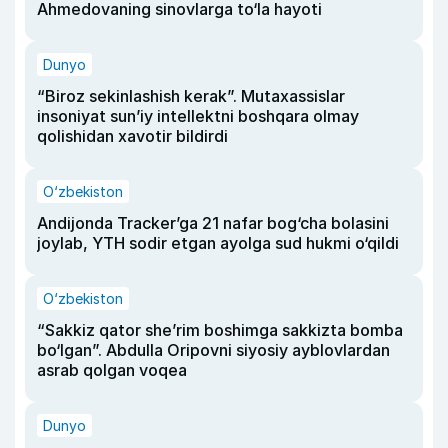
Ahmedovaning sinovlarga to‘la hayoti
Dunyo
“Biroz sekinlashish kerak”. Mutaxassislar
insoniyat sun’iy intellektni boshqara olmay
qolishidan xavotir bildirdi
O‘zbekiston
Andijonda Tracker’ga 21 nafar bog‘cha bolasini
joylab, YTH sodir etgan ayolga sud hukmi o‘qildi
O‘zbekiston
“Sakkiz qator she’rim boshimga sakkizta bomba
bo‘lgan”. Abdulla Oripovni siyosiy ayblovlardan
asrab qolgan voqea
Dunyo