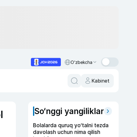
O‘zbekcha
Kabinet
So‘nggi yangiliklar
l
Bolalarda quruq yo‘talni tezda
davolash uchun nima qilish