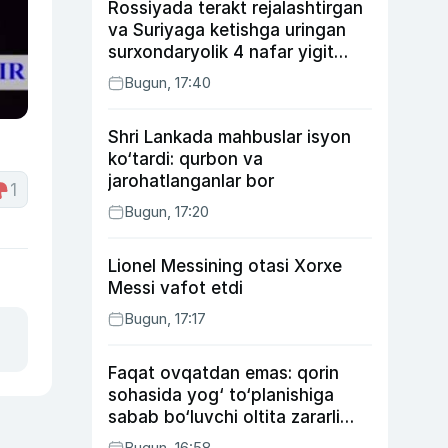
Rossiyada terakt rejalashtirgan
va Suriyaga ketishga uringan
surxondaryolik 4 nafar yigit
qamaldi
Bugun, 17:40
Shri Lankada mahbuslar isyon
ko‘tardi: qurbon va
jarohatlanganlar bor
1
Bugun, 17:20
Lionel Messining otasi Xorxe
Messi vafot etdi
Bugun, 17:17
Faqat ovqatdan emas: qorin
sohasida yog‘ to‘planishiga
sabab bo‘luvchi oltita zararli
odat
Bugun, 16:58