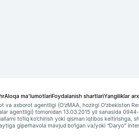
hr
Aloqa ma'lumotlari
Foydalanish shartlari
Yangiliklar arx
t va axborot agentligi (O‘zMAA, hozirgi O‘zbekiston Res
ar agentligi) tomonidan 13.03.2015 yil sanasida 0944
allarni to‘liq ko‘chirish yoki qisman iqtibos keltirishga, 
ytiga giperhavola mavjud bo‘lgan va/yoki “Daryo” intern