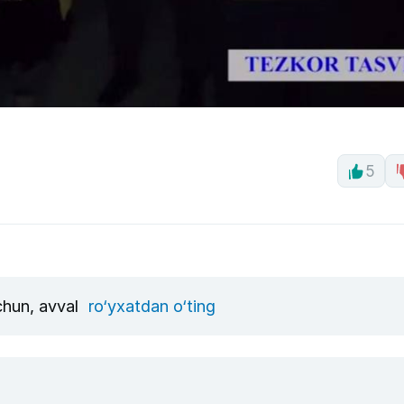
5
uchun, avval
ro‘yxatdan o‘ting