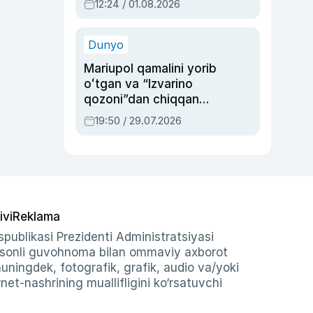
12:24 / 01.08.2026
ayblovlardan asrab
qolgan voqea
Dunyo
Mariupol qamalini yorib
oʻtgan va “Izvarino
qozoni”dan chiqqan
qahramon — Ukraina
19:50 / 29.07.2026
armiyasi bosh
qoʻmondoni Drapatiy
haqida
ivi
Reklama
publikasi Prezidenti Administratsiyasi
-sonli guvohnoma bilan ommaviy axborot
shuningdek, fotografik, grafik, audio va/yoki
et-nashrining muallifligini ko‘rsatuvchi