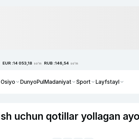
EUR :
RUB :
14 053,18
146,54
so'm
so'm
 Osiyo
Dunyo
Pul
Madaniyat
Sport
Layfstayl
ish uchun qotillar yollagan ayo