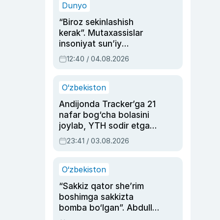
Dunyo
“Biroz sekinlashish
kerak”. Mutaxassislar
insoniyat sun’iy
intellektni boshqara
12:40 / 04.08.2026
olmay qolishidan xavotir
bildirdi
O‘zbekiston
Andijonda Tracker’ga 21
nafar bog‘cha bolasini
joylab, YTH sodir etgan
ayolga sud hukmi o‘qildi
23:41 / 03.08.2026
O‘zbekiston
“Sakkiz qator she’rim
boshimga sakkizta
bomba bo‘lgan”. Abdulla
Oripovni siyosiy