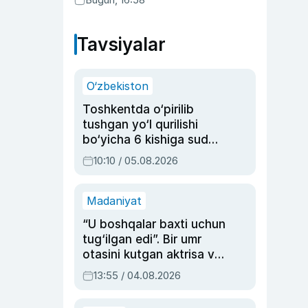
Tavsiyalar
O‘zbekiston
Toshkentda o‘pirilib
tushgan yo‘l qurilishi
bo‘yicha 6 kishiga sud
hukmi o‘qildi
10:10 / 05.08.2026
Madaniyat
“U boshqalar baxti uchun
tug‘ilgan edi”. Bir umr
otasini kutgan aktrisa va
dublyaj ustasi Rimma
13:55 / 04.08.2026
Ahmedovaning
sinovlarga to‘la hayoti