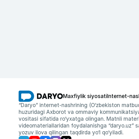
Maxfiylik siyosati
Internet-nas
“Daryo” internet-nashrining (O‘zbekiston matbuo
huzuridagi Axborot va ommaviy kommunikatsiyal
vositasi sifatida ro‘yxatga olingan. Matnli materi
videomateriallaridan foydalanishga “daryo.uz” sa
yozuv ilova qilingan taqdirda yo‘l qo‘yiladi.