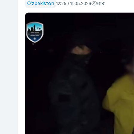
O‘zbekiston
12:25 / 11.05.2026
6181