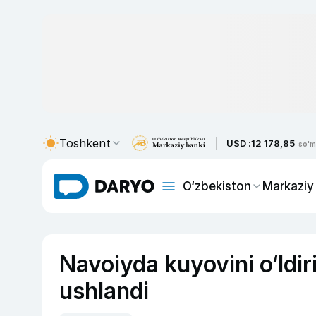
Toshkent
USD :
12 178,85
so'm
O‘zbekiston
Markaziy
Navoiyda kuyovini o‘ldir
ushlandi