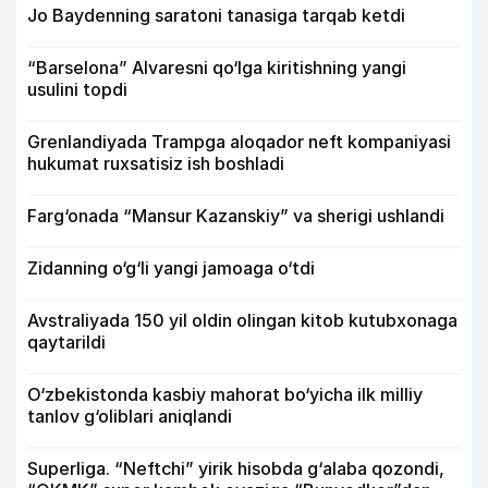
Jo Baydenning saratoni tanasiga tarqab ketdi
“Barselona” Alvaresni qo‘lga kiritishning yangi
usulini topdi
Grenlandiyada Trampga aloqador neft kompaniyasi
hukumat ruxsatisiz ish boshladi
Farg‘onada “Mansur Kazanskiy” va sherigi ushlandi
Zidanning o‘g‘li yangi jamoaga o‘tdi
Avstraliyada 150 yil oldin olingan kitob kutubxonaga
qaytarildi
O‘zbekistonda kasbiy mahorat bo‘yicha ilk milliy
tanlov g‘oliblari aniqlandi
Superliga. “Neftchi” yirik hisobda g‘alaba qozondi,