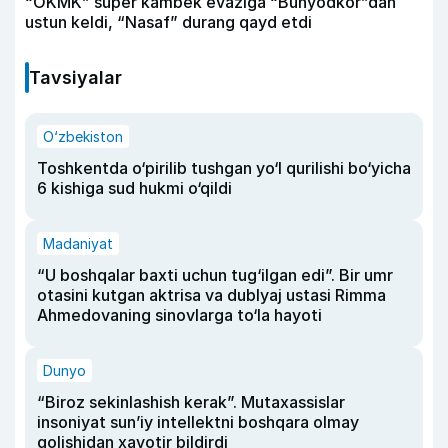
“OKMK” super kambek evaziga “Bunyodkor”dan
ustun keldi, “Nasaf” durang qayd etdi
Tavsiyalar
O‘zbekiston
Toshkentda o‘pirilib tushgan yo‘l qurilishi bo‘yicha
6 kishiga sud hukmi o‘qildi
Madaniyat
“U boshqalar baxti uchun tug‘ilgan edi”. Bir umr
otasini kutgan aktrisa va dublyaj ustasi Rimma
Ahmedovaning sinovlarga to‘la hayoti
Dunyo
“Biroz sekinlashish kerak”. Mutaxassislar
insoniyat sun’iy intellektni boshqara olmay
qolishidan xavotir bildirdi