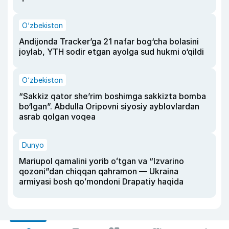
O‘zbekiston
Andijonda Tracker’ga 21 nafar bog‘cha bolasini
joylab, YTH sodir etgan ayolga sud hukmi o‘qildi
O‘zbekiston
“Sakkiz qator she’rim boshimga sakkizta bomba
bo‘lgan”. Abdulla Oripovni siyosiy ayblovlardan
asrab qolgan voqea
Dunyo
Mariupol qamalini yorib oʻtgan va “Izvarino
qozoni”dan chiqqan qahramon — Ukraina
armiyasi bosh qoʻmondoni Drapatiy haqida