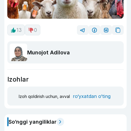
13
0
Munojot Adilova
Izohlar
ro‘yxatdan o‘ting
Izoh qoldirish uchun, avval
So‘nggi yangiliklar