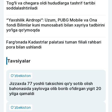
Tog‘li va chegara oldi hududlarga tashrif tartibi
soddalashtiriladi
“Yaxshilik Airdropi”: Uzum, PUBG Mobile va Ona
fondi Bilimlar kuni munosabati bilan xayriya tadbirini
yo‘lga qo‘ymoqda
Farg‘onada Kadastrlar palatasi tuman filiali rahbari
pora bilan ushlandi
Tavsiyalar
O‘zbekiston
Jizzaxda 77 yoshli taksichini qo‘y sotib olish
bahonasida yaylovga olib borib o‘ldirgan yigit 20
yilga qamaldi
O‘zbekiston