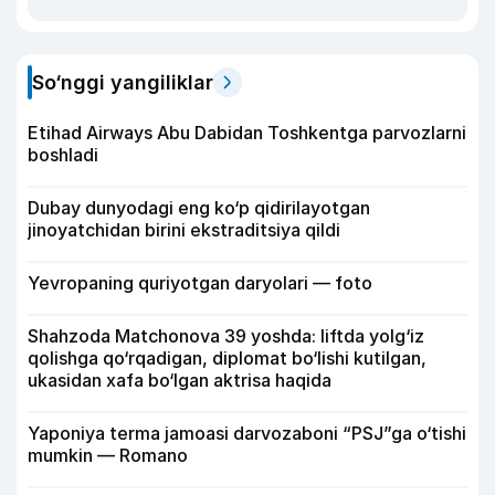
So‘nggi yangiliklar
Etihad Airways Abu Dabidan Toshkentga parvozlarni
boshladi
Dubay dunyodagi eng ko‘p qidirilayotgan
jinoyatchidan birini ekstraditsiya qildi
Yevropaning quriyotgan daryolari — foto
Shahzoda Matchonova 39 yoshda: liftda yolg‘iz
qolishga qo‘rqadigan, diplomat bo‘lishi kutilgan,
ukasidan xafa bo‘lgan aktrisa haqida
Yaponiya terma jamoasi darvozaboni “PSJ”ga o‘tishi
mumkin — Romano