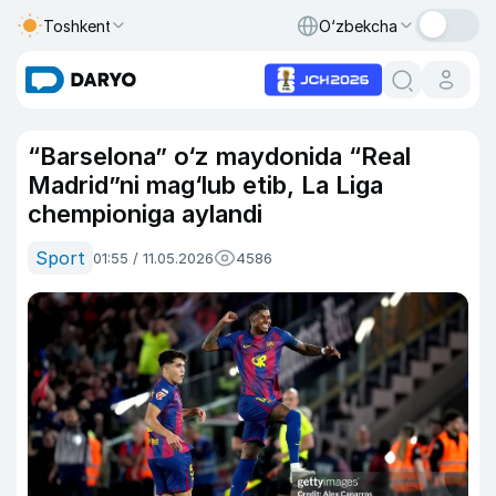
Toshkent
O‘zbekcha
“Barselona” o‘z maydonida “Real
Madrid”ni mag‘lub etib, La Liga
chempioniga aylandi
Sport
01:55 / 11.05.2026
4586