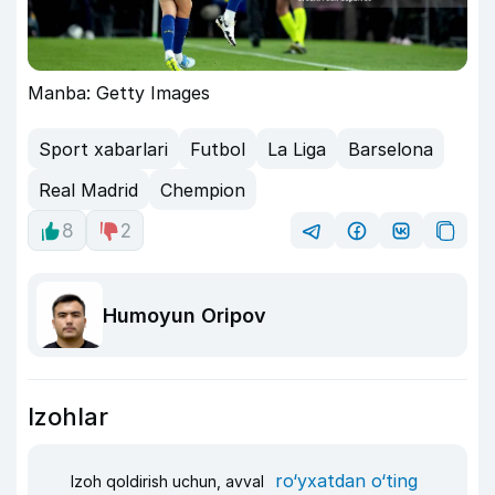
Manba: Getty Images
Sport xabarlari
Futbol
La Liga
Barselona
Real Madrid
Chempion
8
2
Humoyun Oripov
Izohlar
ro‘yxatdan o‘ting
Izoh qoldirish uchun, avval