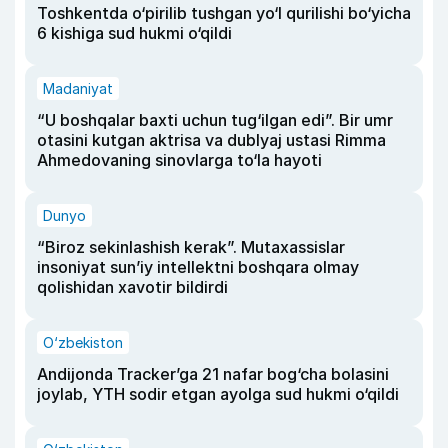
Toshkentda o‘pirilib tushgan yo‘l qurilishi bo‘yicha
6 kishiga sud hukmi o‘qildi
Madaniyat
“U boshqalar baxti uchun tug‘ilgan edi”. Bir umr
otasini kutgan aktrisa va dublyaj ustasi Rimma
Ahmedovaning sinovlarga to‘la hayoti
Dunyo
“Biroz sekinlashish kerak”. Mutaxassislar
insoniyat sun’iy intellektni boshqara olmay
qolishidan xavotir bildirdi
O‘zbekiston
Andijonda Tracker’ga 21 nafar bog‘cha bolasini
joylab, YTH sodir etgan ayolga sud hukmi o‘qildi