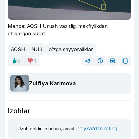
Manba: AQSH Urush vazirligi maxfiylikdan
chiqargan surat
AQSH
NUJ
oʻzga sayyoraliklar
5
1
Zulfiya Karimova
Izohlar
ro‘yxatdan o‘ting
Izoh qoldirish uchun, avval