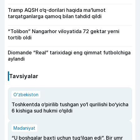
Tramp AQSH o‘q-dorilari haqida ma’lumot
tarqatganlarga qamoq bilan tahdid qildi
“Tolibon” Nangarhor viloyatida 72 gektar yerni
tortib oldi
Diomande “Real” tarixidagi eng qimmat futbolchiga
aylandi
Tavsiyalar
O‘zbekiston
Toshkentda o‘pirilib tushgan yo‘l qurilishi bo‘yicha
6 kishiga sud hukmi o‘qildi
Madaniyat
“U boshqalar baxti uchun tug‘ilgan edi”. Bir umr