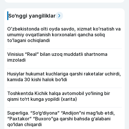
So‘nggi yangiliklar
Oʻzbekistonda olti oyda savdo, xizmat koʻrsatish va
umumiy ovqatlanish korxonalari qancha soliq
toʻlagani ochiqlandi
Vinisius “Real” bilan uzoq muddatli shartnoma
imzoladi
Husiylar hukumat kuchlariga qarshi raketalar uchirdi,
kamida 30 kishi halok bo‘ldi
Toshkentda Kichik halqa avtomobil yo‘lining bir
qismi to‘rt kunga yopildi (xarita)
Superliga. “So‘g‘diyona” “Andijon”ni mag‘lub etdi,
“Paxtakor” “Buxoro”ga qarshi bahsda g‘alabani
qo‘ldan chiqardi