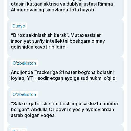
otasini kutgan aktrisa va dublyaj ustasi Rimma
Ahmedovaning sinovlarga to‘la hayoti
Dunyo
“Biroz sekinlashish kerak”. Mutaxassislar
insoniyat sun’iy intellektni boshqara olmay
qolishidan xavotir bildirdi
O‘zbekiston
Andijonda Tracker’ga 21 nafar bog‘cha bolasini
joylab, YTH sodir etgan ayolga sud hukmi o‘qildi
O‘zbekiston
“Sakkiz qator she’rim boshimga sakkizta bomba
bo‘lgan”. Abdulla Oripovni siyosiy ayblovlardan
asrab qolgan voqea