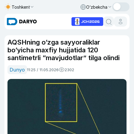
Toshkent
O‘zbekcha
AQSHning o‘zga sayyoraliklar
bo‘yicha maxfiy hujjatida 120
santimetrli “mavjudotlar” tilga olindi
Dunyo
11:25 / 11.05.2026
2302