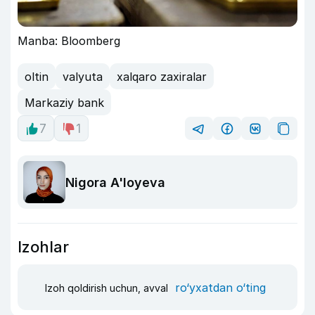
Manba: Bloomberg
oltin
valyuta
xalqaro zaxiralar
Markaziy bank
7
1
Nigora A'loyeva
Izohlar
ro‘yxatdan o‘ting
Izoh qoldirish uchun, avval