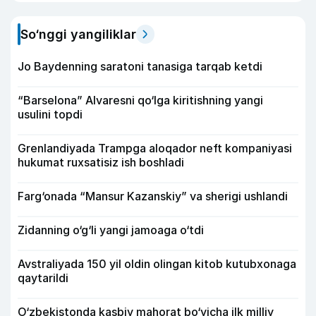
So‘nggi yangiliklar
Jo Baydenning saratoni tanasiga tarqab ketdi
“Barselona” Alvaresni qo‘lga kiritishning yangi
usulini topdi
Grenlandiyada Trampga aloqador neft kompaniyasi
hukumat ruxsatisiz ish boshladi
Farg‘onada “Mansur Kazanskiy” va sherigi ushlandi
Zidanning o‘g‘li yangi jamoaga o‘tdi
Avstraliyada 150 yil oldin olingan kitob kutubxonaga
qaytarildi
O‘zbekistonda kasbiy mahorat bo‘yicha ilk milliy