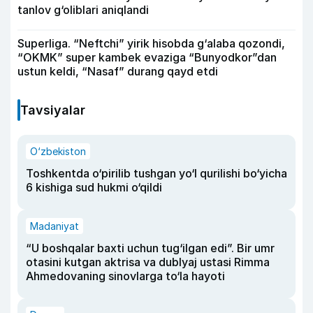
tanlov g‘oliblari aniqlandi
Superliga. “Neftchi” yirik hisobda g‘alaba qozondi,
“OKMK” super kambek evaziga “Bunyodkor”dan
ustun keldi, “Nasaf” durang qayd etdi
Tavsiyalar
O‘zbekiston
Toshkentda o‘pirilib tushgan yo‘l qurilishi bo‘yicha
6 kishiga sud hukmi o‘qildi
Madaniyat
“U boshqalar baxti uchun tug‘ilgan edi”. Bir umr
otasini kutgan aktrisa va dublyaj ustasi Rimma
Ahmedovaning sinovlarga to‘la hayoti