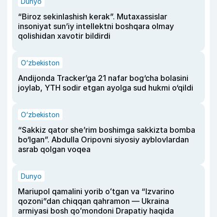
Dunyo
“Biroz sekinlashish kerak”. Mutaxassislar
insoniyat sun’iy intellektni boshqara olmay
qolishidan xavotir bildirdi
O‘zbekiston
Andijonda Tracker’ga 21 nafar bog‘cha bolasini
joylab, YTH sodir etgan ayolga sud hukmi o‘qildi
O‘zbekiston
“Sakkiz qator she’rim boshimga sakkizta bomba
bo‘lgan”. Abdulla Oripovni siyosiy ayblovlardan
asrab qolgan voqea
Dunyo
Mariupol qamalini yorib oʻtgan va “Izvarino
qozoni”dan chiqqan qahramon — Ukraina
armiyasi bosh qoʻmondoni Drapatiy haqida