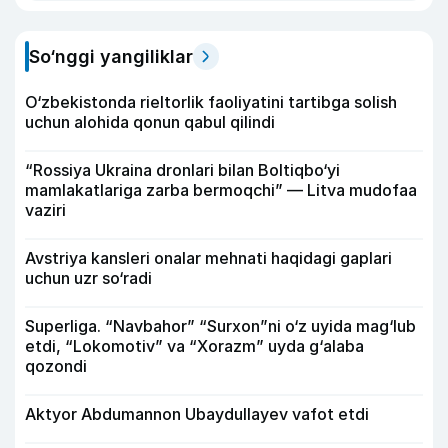
So‘nggi yangiliklar
O‘zbekistonda rieltorlik faoliyatini tartibga solish
uchun alohida qonun qabul qilindi
“Rossiya Ukraina dronlari bilan Boltiqbo‘yi
mamlakatlariga zarba bermoqchi” — Litva mudofaa
vaziri
Avstriya kansleri onalar mehnati haqidagi gaplari
uchun uzr so‘radi
Superliga. “Navbahor” “Surxon”ni o‘z uyida mag‘lub
etdi, “Lokomotiv” va “Xorazm” uyda g‘alaba
qozondi
Aktyor Abdu­mannon Ubaydullayev vafot etdi