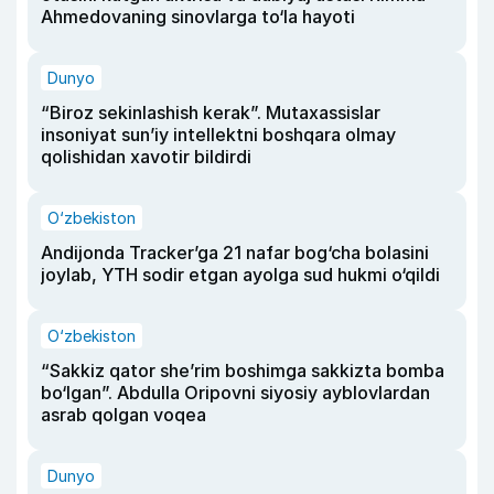
Ahmedovaning sinovlarga to‘la hayoti
Dunyo
“Biroz sekinlashish kerak”. Mutaxassislar
insoniyat sun’iy intellektni boshqara olmay
qolishidan xavotir bildirdi
O‘zbekiston
Andijonda Tracker’ga 21 nafar bog‘cha bolasini
joylab, YTH sodir etgan ayolga sud hukmi o‘qildi
O‘zbekiston
“Sakkiz qator she’rim boshimga sakkizta bomba
bo‘lgan”. Abdulla Oripovni siyosiy ayblovlardan
asrab qolgan voqea
Dunyo