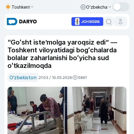
Toshkent
O‘zbekcha
“Goʻsht isteʼmolga yaroqsiz edi” —
Toshkent viloyatidagi bogʻchalarda
bolalar zaharlanishi boʻyicha sud
oʻtkazilmoqda
O‘zbekiston
21:03 / 10.05.2026
5861