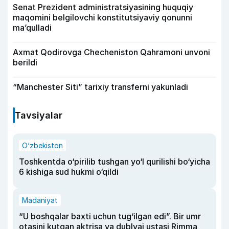
Senat Prezident administratsiyasining huquqiy
maqomini belgilovchi konstitutsiyaviy qonunni
ma’qulladi
Axmat Qodirovga Checheniston Qahramoni unvoni
berildi
“Manchester Siti” tarixiy transferni yakunladi
Tavsiyalar
O‘zbekiston
Toshkentda o‘pirilib tushgan yo‘l qurilishi bo‘yicha
6 kishiga sud hukmi o‘qildi
Madaniyat
“U boshqalar baxti uchun tug‘ilgan edi”. Bir umr
otasini kutgan aktrisa va dublyaj ustasi Rimma