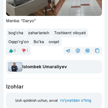
Manba: “Daryo”
bogʻcha
zaharlanish
Toshkent viloyati
Oqqoʻrgʻon
Boʻka
ovqat
6
1
Islombek Umaraliyev
Izohlar
ro‘yxatdan o‘ting
Izoh qoldirish uchun, avval