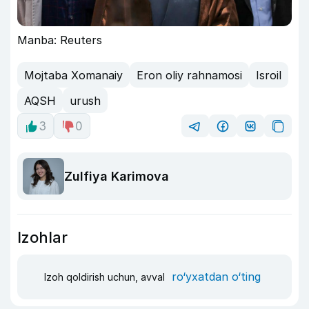
Manba: Reuters
Mojtaba Xomanaiy
Eron oliy rahnamosi
Isroil
AQSH
urush
3
0
Zulfiya Karimova
Izohlar
ro‘yxatdan o‘ting
Izoh qoldirish uchun, avval