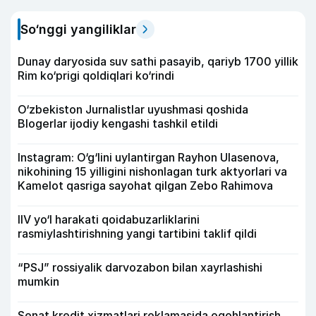
So‘nggi yangiliklar
Dunay daryosida suv sathi pasayib, qariyb 1700 yillik
Rim ko‘prigi qoldiqlari ko‘rindi
O‘zbekiston Jurnalistlar uyushmasi qoshida
Blogerlar ijodiy kengashi tashkil etildi
Instagram: O‘g‘lini uylantirgan Rayhon Ulasenova,
nikohining 15 yilligini nishonlagan turk aktyorlari va
Kamelot qasriga sayohat qilgan Zebo Rahimova
IIV yo‘l harakati qoidabuzarliklarini
rasmiylashtirishning yangi tartibini taklif qildi
“PSJ” rossiyalik darvozabon bilan xayrlashishi
mumkin
Senat kredit xizmatlari reklamasida ogohlantirish