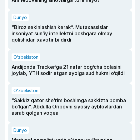
Dunyo
“Biroz sekinlashish kerak”. Mutaxassislar
insoniyat sun’iy intellektni boshqara olmay
qolishidan xavotir bildirdi
O‘zbekiston
Andijonda Tracker’ga 21 nafar bog‘cha bolasini
joylab, YTH sodir etgan ayolga sud hukmi o‘qildi
O‘zbekiston
“Sakkiz qator she’rim boshimga sakkizta bomba
bo‘lgan”. Abdulla Oripovni siyosiy ayblovlardan
asrab qolgan voqea
Dunyo
Mariupol qamalini yorib oʻtgan va “Izvarino