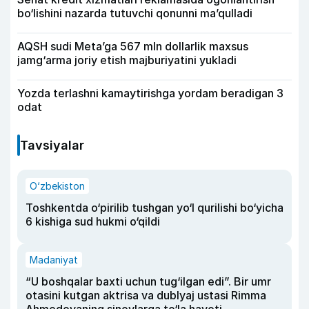
bo‘lishini nazarda tutuvchi qonunni ma’qulladi
AQSH sudi Meta’ga 567 mln dollarlik maxsus
jamg‘arma joriy etish majburiyatini yukladi
Yozda terlashni kamaytirishga yordam beradigan 3
odat
Tavsiyalar
O‘zbekiston
Toshkentda o‘pirilib tushgan yo‘l qurilishi bo‘yicha
6 kishiga sud hukmi o‘qildi
Madaniyat
“U boshqalar baxti uchun tug‘ilgan edi”. Bir umr
otasini kutgan aktrisa va dublyaj ustasi Rimma
Ahmedovaning sinovlarga to‘la hayoti