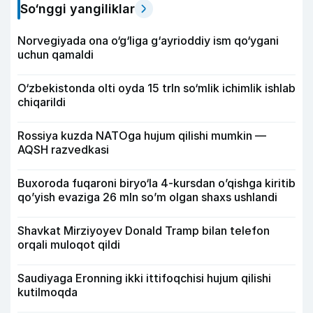
So‘nggi yangiliklar
Norvegiyada ona o‘g‘liga g‘ayrioddiy ism qo‘ygani
uchun qamaldi
O‘zbekistonda olti oyda 15 trln so‘mlik ichimlik ishlab
chiqarildi
Rossiya kuzda NATOga hujum qilishi mumkin —
AQSH razvedkasi
Buxoroda fuqaroni biryo‘la 4-kursdan o’qishga kiritib
qo’yish evaziga 26 mln so’m olgan shaxs ushlandi
Shavkat Mirziyoyev Donald Tramp bilan telefon
orqali muloqot qildi
Saudiyaga Eronning ikki ittifoqchisi hujum qilishi
kutilmoqda