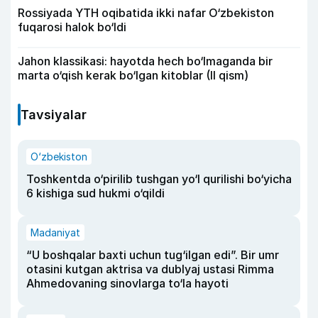
Rossiyada YTH oqibatida ikki nafar O‘zbekiston
fuqarosi halok bo‘ldi
Jahon klassikasi: hayotda hech bo‘lmaganda bir
marta o‘qish kerak bo‘lgan kitoblar (II qism)
Tavsiyalar
O‘zbekiston
Toshkentda o‘pirilib tushgan yo‘l qurilishi bo‘yicha
6 kishiga sud hukmi o‘qildi
Madaniyat
“U boshqalar baxti uchun tug‘ilgan edi”. Bir umr
otasini kutgan aktrisa va dublyaj ustasi Rimma
Ahmedovaning sinovlarga to‘la hayoti