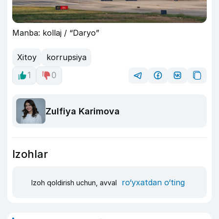
Manba: kollaj / “Daryo”
Xitoy
korrupsiya
1
0
Zulfiya Karimova
Izohlar
ro‘yxatdan o‘ting
Izoh qoldirish uchun, avval