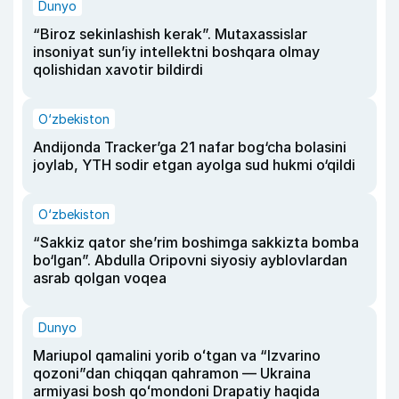
Dunyo
“Biroz sekinlashish kerak”. Mutaxassislar
insoniyat sun’iy intellektni boshqara olmay
qolishidan xavotir bildirdi
O‘zbekiston
Andijonda Tracker’ga 21 nafar bog‘cha bolasini
joylab, YTH sodir etgan ayolga sud hukmi o‘qildi
O‘zbekiston
“Sakkiz qator she’rim boshimga sakkizta bomba
bo‘lgan”. Abdulla Oripovni siyosiy ayblovlardan
asrab qolgan voqea
Dunyo
Mariupol qamalini yorib oʻtgan va “Izvarino
qozoni”dan chiqqan qahramon — Ukraina
armiyasi bosh qoʻmondoni Drapatiy haqida