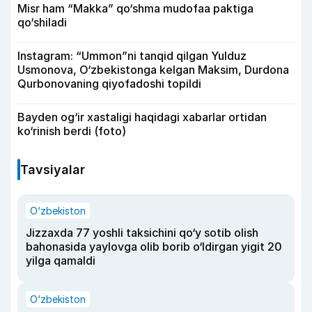
Misr ham “Makka” qo‘shma mudofaa paktiga
qo‘shiladi
Instagram: “Ummon”ni tanqid qilgan Yulduz
Usmonova, O‘zbekistonga kelgan Maksim, Durdona
Qurbonovaning qiyofadoshi topildi
Bayden og‘ir xastaligi haqidagi xabarlar ortidan
ko‘rinish berdi (foto)
Tavsiyalar
O‘zbekiston
Jizzaxda 77 yoshli taksichini qo‘y sotib olish
bahonasida yaylovga olib borib o‘ldirgan yigit 20
yilga qamaldi
O‘zbekiston