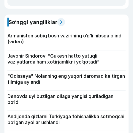
So‘nggi yangiliklar
Armaniston sobiq bosh vazirining o‘g‘li hibsga olindi
(video)
Javohir Sindorov: “Gukesh hatto yutuqli
vaziyatlarda ham xotirjamlikni yo‘qotadi”
“Odisseya” Nolanning eng yuqori daromad keltirgan
filmiga aylandi
Denovda uyi buzilgan oilaga yangisi quriladigan
bo‘ldi
Andijonda qizlarni Turkiyaga fohishalikka sotmoqchi
bo‘lgan ayollar ushlandi