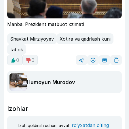
Manba: Prezident matbuot xzimati
Shavkat Mirziyoyev
Xotira va qadrlash kuni
tabrik
0
0
Humoyun Murodov
Izohlar
ro‘yxatdan o‘ting
Izoh qoldirish uchun, avval