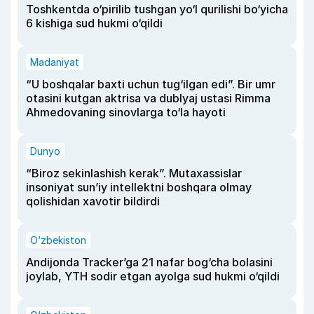
Toshkentda o‘pirilib tushgan yo‘l qurilishi bo‘yicha
6 kishiga sud hukmi o‘qildi
Madaniyat
“U boshqalar baxti uchun tug‘ilgan edi”. Bir umr
otasini kutgan aktrisa va dublyaj ustasi Rimma
Ahmedovaning sinovlarga to‘la hayoti
Dunyo
“Biroz sekinlashish kerak”. Mutaxassislar
insoniyat sun’iy intellektni boshqara olmay
qolishidan xavotir bildirdi
O‘zbekiston
Andijonda Tracker’ga 21 nafar bog‘cha bolasini
joylab, YTH sodir etgan ayolga sud hukmi o‘qildi