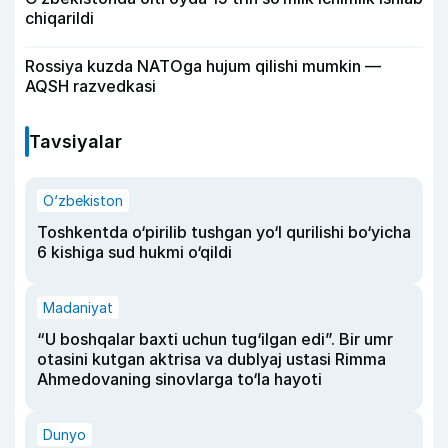
chiqarildi
Rossiya kuzda NATOga hujum qilishi mumkin —
AQSH razvedkasi
Tavsiyalar
O‘zbekiston
Toshkentda o‘pirilib tushgan yo‘l qurilishi bo‘yicha
6 kishiga sud hukmi o‘qildi
Madaniyat
“U boshqalar baxti uchun tug‘ilgan edi”. Bir umr
otasini kutgan aktrisa va dublyaj ustasi Rimma
Ahmedovaning sinovlarga to‘la hayoti
Dunyo