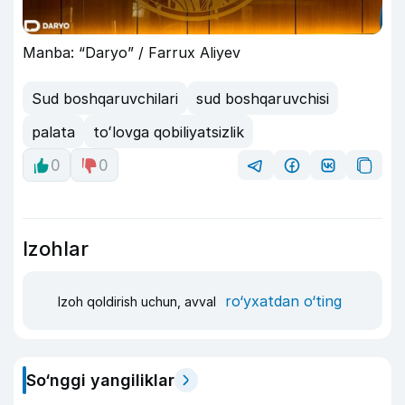
Manba: “Daryo” / Farrux Aliyev
Sud boshqaruvchilari
sud boshqaruvchisi
palata
toʻlovga qobiliyatsizlik
0
0
Izohlar
ro‘yxatdan o‘ting
Izoh qoldirish uchun, avval
So‘nggi yangiliklar