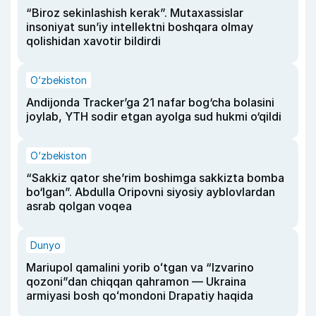
“Biroz sekinlashish kerak”. Mutaxassislar
insoniyat sun’iy intellektni boshqara olmay
qolishidan xavotir bildirdi
O‘zbekiston
Andijonda Tracker’ga 21 nafar bog‘cha bolasini
joylab, YTH sodir etgan ayolga sud hukmi o‘qildi
O‘zbekiston
“Sakkiz qator she’rim boshimga sakkizta bomba
bo‘lgan”. Abdulla Oripovni siyosiy ayblovlardan
asrab qolgan voqea
Dunyo
Mariupol qamalini yorib oʻtgan va “Izvarino
qozoni”dan chiqqan qahramon — Ukraina
armiyasi bosh qoʻmondoni Drapatiy haqida