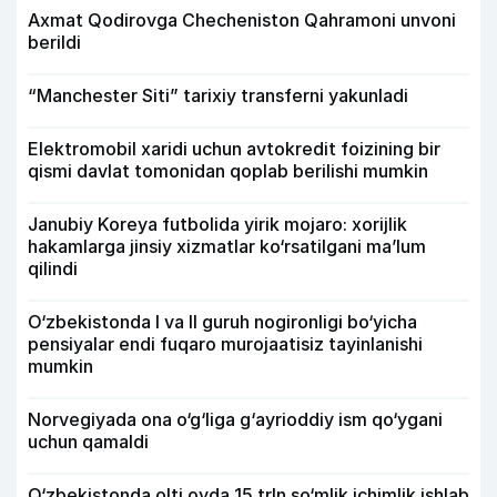
Axmat Qodirovga Checheniston Qahramoni unvoni
berildi
“Manchester Siti” tarixiy transferni yakunladi
Elektromobil xaridi uchun avtokredit foizining bir
qismi davlat tomonidan qoplab berilishi mumkin
Janubiy Koreya futbolida yirik mojaro: xorijlik
hakamlarga jinsiy xizmatlar ko‘rsatilgani ma’lum
qilindi
O‘zbekistonda I va II guruh nogironligi bo‘yicha
pensiyalar endi fuqaro murojaatisiz tayinlanishi
mumkin
Norvegiyada ona o‘g‘liga g‘ayrioddiy ism qo‘ygani
uchun qamaldi
O‘zbekistonda olti oyda 15 trln so‘mlik ichimlik ishlab