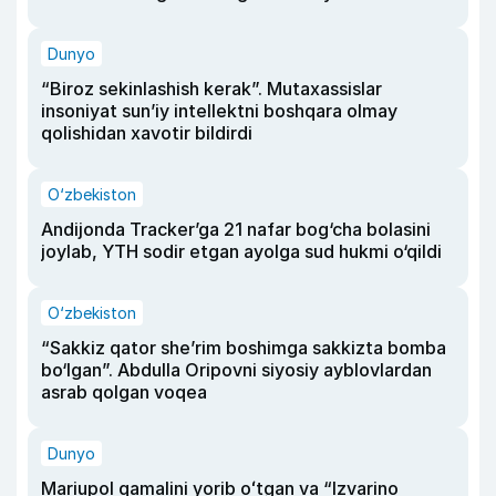
Dunyo
“Biroz sekinlashish kerak”. Mutaxassislar
insoniyat sun’iy intellektni boshqara olmay
qolishidan xavotir bildirdi
O‘zbekiston
Andijonda Tracker’ga 21 nafar bog‘cha bolasini
joylab, YTH sodir etgan ayolga sud hukmi o‘qildi
O‘zbekiston
“Sakkiz qator she’rim boshimga sakkizta bomba
bo‘lgan”. Abdulla Oripovni siyosiy ayblovlardan
asrab qolgan voqea
Dunyo
Mariupol qamalini yorib oʻtgan va “Izvarino