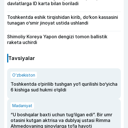
davlatlarga ID karta bilan boriladi
Toshkentda eshik tirqishidan kirib, do‘kon kassasini
tunagan o‘smir jinoyat ustida ushlandi
Shimoliy Koreya Yapon dengizi tomon ballistik
raketa uchirdi
Tavsiyalar
O‘zbekiston
Toshkentda o‘pirilib tushgan yo‘l qurilishi bo‘yicha
6 kishiga sud hukmi o‘qildi
Madaniyat
“U boshqalar baxti uchun tug‘ilgan edi”. Bir umr
otasini kutgan aktrisa va dublyaj ustasi Rimma
Ahmedovaning sinovlarga to‘la hayoti