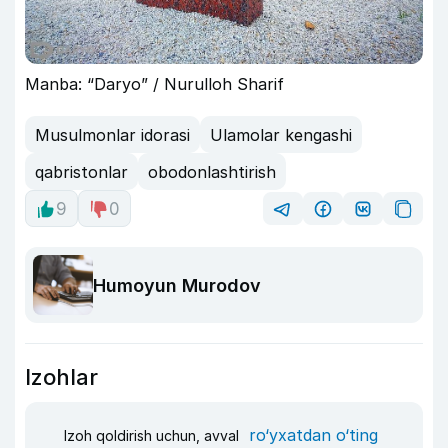
Manba: “Daryo” / Nurulloh Sharif
Musulmonlar idorasi
Ulamolar kengashi
qabristonlar
obodonlashtirish
9
0
Humoyun Murodov
Izohlar
ro‘yxatdan o‘ting
Izoh qoldirish uchun, avval