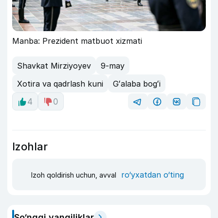
Manba: Prezident matbuot xizmati
Shavkat Mirziyoyev
9-may
Xotira va qadrlash kuni
Gʻalaba bogʻi
4
0
Izohlar
ro‘yxatdan o‘ting
Izoh qoldirish uchun, avval
So‘nggi yangiliklar