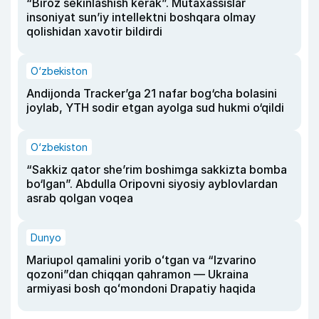
“Biroz sekinlashish kerak”. Mutaxassislar
insoniyat sun’iy intellektni boshqara olmay
qolishidan xavotir bildirdi
O‘zbekiston
Andijonda Tracker’ga 21 nafar bog‘cha bolasini
joylab, YTH sodir etgan ayolga sud hukmi o‘qildi
O‘zbekiston
“Sakkiz qator she’rim boshimga sakkizta bomba
bo‘lgan”. Abdulla Oripovni siyosiy ayblovlardan
asrab qolgan voqea
Dunyo
Mariupol qamalini yorib oʻtgan va “Izvarino
qozoni”dan chiqqan qahramon — Ukraina
armiyasi bosh qoʻmondoni Drapatiy haqida