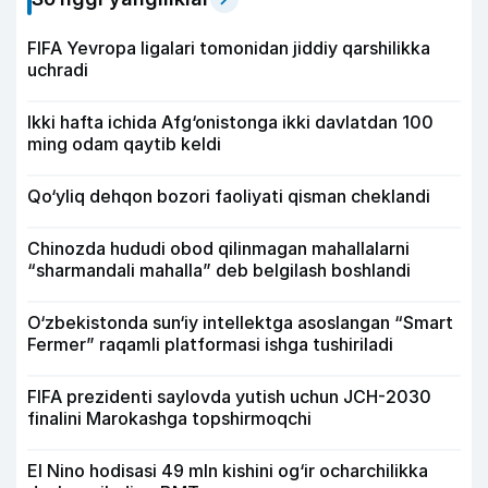
FIFA Yevropa ligalari tomonidan jiddiy qarshilikka
uchradi
Ikki hafta ichida Afg‘onistonga ikki davlatdan 100
ming odam qaytib keldi
Qo‘yliq dehqon bozori faoliyati qisman cheklandi
Chinozda hududi obod qilinmagan mahallalarni
“sharmandali mahalla” deb belgilash boshlandi
O‘zbekistonda sun‘iy intellektga asoslangan “Smart
Fermer” raqamli platformasi ishga tushiriladi
FIFA prezidenti saylovda yutish uchun JCH-2030
finalini Marokashga topshirmoqchi
El Nino hodisasi 49 mln kishini og‘ir ocharchilikka