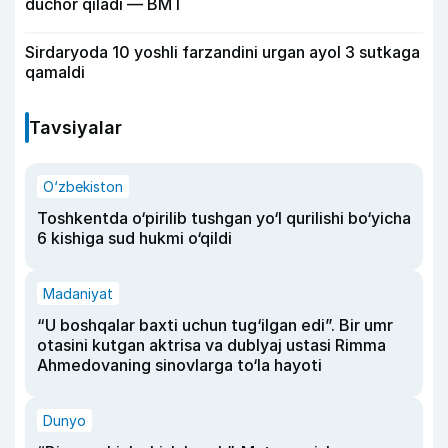
duchor qiladi — BMT
Sirdaryoda 10 yoshli farzandini urgan ayol 3 sutkaga
qamaldi
Tavsiyalar
O‘zbekiston
Toshkentda o‘pirilib tushgan yo‘l qurilishi bo‘yicha
6 kishiga sud hukmi o‘qildi
Madaniyat
“U boshqalar baxti uchun tug‘ilgan edi”. Bir umr
otasini kutgan aktrisa va dublyaj ustasi Rimma
Ahmedovaning sinovlarga to‘la hayoti
Dunyo