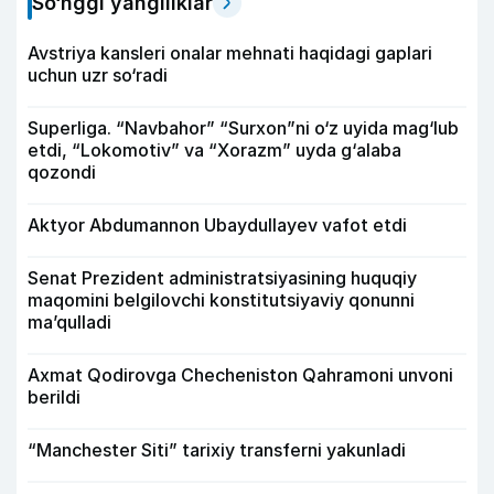
So‘nggi yangiliklar
Avstriya kansleri onalar mehnati haqidagi gaplari
uchun uzr so‘radi
Superliga. “Navbahor” “Surxon”ni o‘z uyida mag‘lub
etdi, “Lokomotiv” va “Xorazm” uyda g‘alaba
qozondi
Aktyor Abdu­mannon Ubaydullayev vafot etdi
Senat Prezident administratsiyasining huquqiy
maqomini belgilovchi konstitutsiyaviy qonunni
ma’qulladi
Axmat Qodirovga Checheniston Qahramoni unvoni
berildi
“Manchester Siti” tarixiy transferni yakunladi