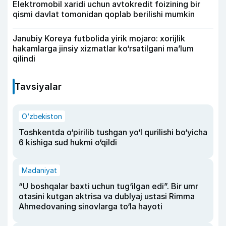
Elektromobil xaridi uchun avtokredit foizining bir
qismi davlat tomonidan qoplab berilishi mumkin
Janubiy Koreya futbolida yirik mojaro: xorijlik
hakamlarga jinsiy xizmatlar ko‘rsatilgani ma’lum
qilindi
Tavsiyalar
O‘zbekiston
Toshkentda o‘pirilib tushgan yo‘l qurilishi bo‘yicha
6 kishiga sud hukmi o‘qildi
Madaniyat
“U boshqalar baxti uchun tug‘ilgan edi”. Bir umr
otasini kutgan aktrisa va dublyaj ustasi Rimma
Ahmedovaning sinovlarga to‘la hayoti