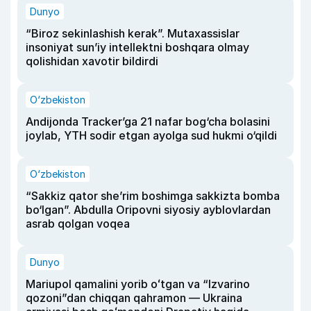
Dunyo
“Biroz sekinlashish kerak”. Mutaxassislar
insoniyat sun’iy intellektni boshqara olmay
qolishidan xavotir bildirdi
O‘zbekiston
Andijonda Tracker’ga 21 nafar bog‘cha bolasini
joylab, YTH sodir etgan ayolga sud hukmi o‘qildi
O‘zbekiston
“Sakkiz qator she’rim boshimga sakkizta bomba
bo‘lgan”. Abdulla Oripovni siyosiy ayblovlardan
asrab qolgan voqea
Dunyo
Mariupol qamalini yorib oʻtgan va “Izvarino
qozoni”dan chiqqan qahramon — Ukraina