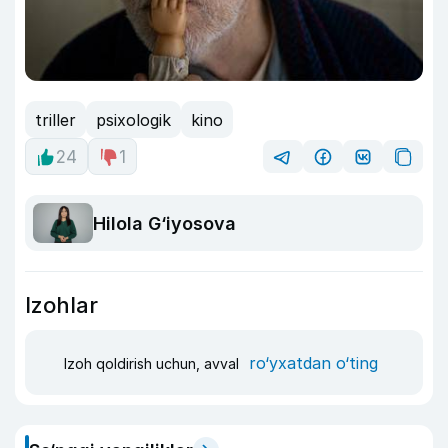
triller
psixologik
kino
24
1
Hilola G‘iyosova
Izohlar
ro‘yxatdan o‘ting
Izoh qoldirish uchun, avval