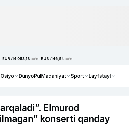
EUR :
RUB :
14 053,18
146,54
so'm
so'm
 Osiyo
Dunyo
Pul
Madaniyat
Sport
Layfstayl
tarqaladi”. Elmurod
ilmagan” konserti qanday