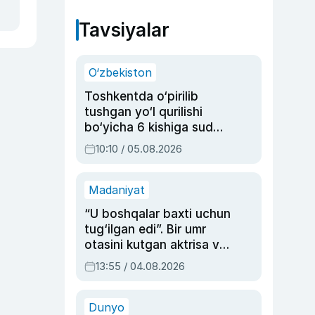
Tavsiyalar
O‘zbekiston
Toshkentda o‘pirilib
tushgan yo‘l qurilishi
bo‘yicha 6 kishiga sud
hukmi o‘qildi
10:10 / 05.08.2026
Madaniyat
“U boshqalar baxti uchun
tug‘ilgan edi”. Bir umr
otasini kutgan aktrisa va
dublyaj ustasi Rimma
13:55 / 04.08.2026
Ahmedovaning
sinovlarga to‘la hayoti
Dunyo