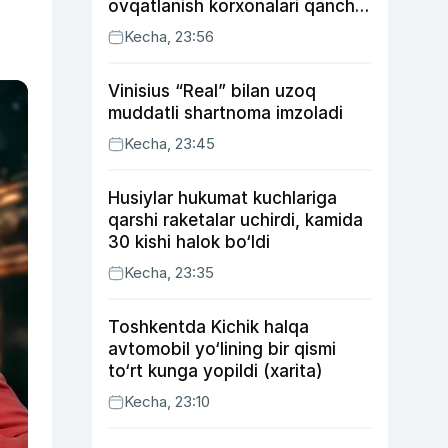
ovqatlanish korxonalari qancha
soliq toʻlagani ochiqlandi
Kecha, 23:56
Vinisius “Real” bilan uzoq
muddatli shartnoma imzoladi
Kecha, 23:45
Husiylar hukumat kuchlariga
qarshi raketalar uchirdi, kamida
30 kishi halok bo‘ldi
Kecha, 23:35
Toshkentda Kichik halqa
avtomobil yo‘lining bir qismi
to‘rt kunga yopildi (xarita)
Kecha, 23:10