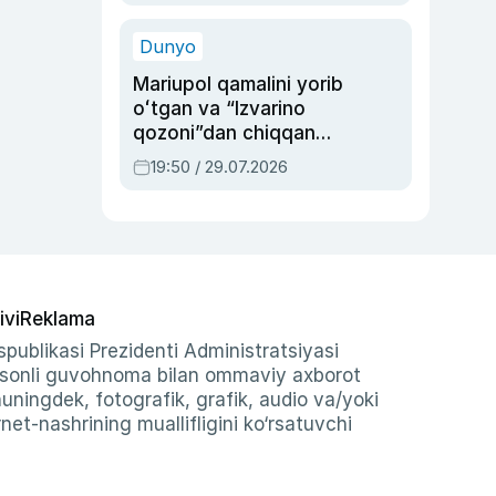
qolgan voqea
Dunyo
Mariupol qamalini yorib
oʻtgan va “Izvarino
qozoni”dan chiqqan
qahramon — Ukraina
19:50 / 29.07.2026
armiyasi bosh
qoʻmondoni Drapatiy
haqida
ivi
Reklama
publikasi Prezidenti Administratsiyasi
-sonli guvohnoma bilan ommaviy axborot
shuningdek, fotografik, grafik, audio va/yoki
et-nashrining muallifligini ko‘rsatuvchi