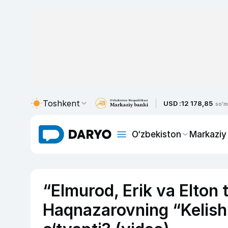
Toshkent
USD :
12 178,85
so'm
O‘zbekiston
Markaziy
“Elmurod, Erik va Elton 
Haqnazarovning “Kelish