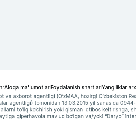
hr
Aloqa ma'lumotlari
Foydalanish shartlari
Yangiliklar arx
t va axborot agentligi (O‘zMAA, hozirgi O‘zbekiston Res
ar agentligi) tomonidan 13.03.2015 yil sanasida 0944
allarni to‘liq ko‘chirish yoki qisman iqtibos keltirishga, 
ytiga giperhavola mavjud bo‘lgan va/yoki “Daryo” intern