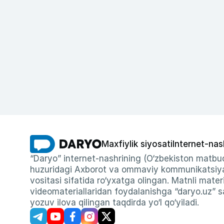
Maxfiylik siyosati
Internet-nas
“Daryo” internet-nashrining (O‘zbekiston matbuo
huzuridagi Axborot va ommaviy kommunikatsiyal
vositasi sifatida ro‘yxatga olingan. Matnli materi
videomateriallaridan foydalanishga “daryo.uz” sa
yozuv ilova qilingan taqdirda yo‘l qo‘yiladi.