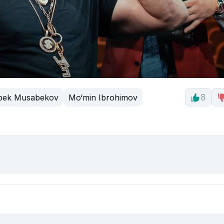
dbek Musabekov
Mo‘min Ibrohimov
8