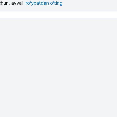
uchun, avval
ro‘yxatdan o‘ting