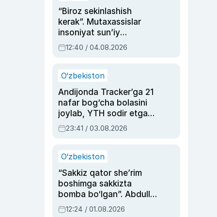
“Biroz sekinlashish
kerak”. Mutaxassislar
insoniyat sun’iy
intellektni boshqara
12:40 / 04.08.2026
olmay qolishidan xavotir
bildirdi
O‘zbekiston
Andijonda Tracker’ga 21
nafar bog‘cha bolasini
joylab, YTH sodir etgan
ayolga sud hukmi o‘qildi
23:41 / 03.08.2026
O‘zbekiston
“Sakkiz qator she’rim
boshimga sakkizta
bomba bo‘lgan”. Abdulla
Oripovni siyosiy
12:24 / 01.08.2026
ayblovlardan asrab