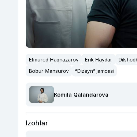
Elmurod Haqnazarov
Erik Haydar
Dilsho
Bobur Mansurov
“Dizayn” jamoasi
Komila Qalandarova
Izohlar