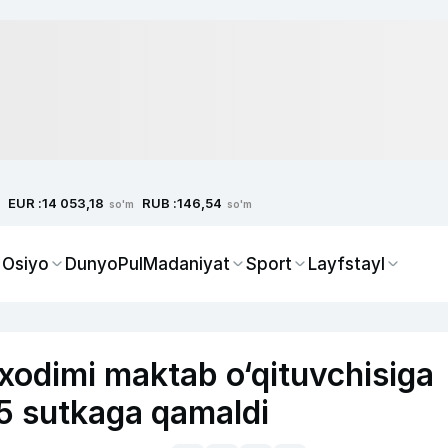
EUR :
RUB :
14 053,18
146,54
so'm
so'm
 Osiyo
Dunyo
Pul
Madaniyat
Sport
Layfstayl
odimi maktab o‘qituvchisiga
 5 sutkaga qamaldi