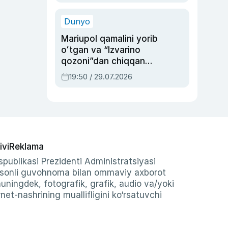
qolgan voqea
Dunyo
Mariupol qamalini yorib
oʻtgan va “Izvarino
qozoni”dan chiqqan
qahramon — Ukraina
19:50 / 29.07.2026
armiyasi bosh
qoʻmondoni Drapatiy
haqida
ivi
Reklama
publikasi Prezidenti Administratsiyasi
-sonli guvohnoma bilan ommaviy axborot
shuningdek, fotografik, grafik, audio va/yoki
et-nashrining muallifligini ko‘rsatuvchi