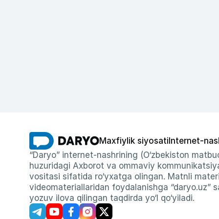
Maxfiylik siyosati
Internet-nas
“Daryo” internet-nashrining (O‘zbekiston matbuo
huzuridagi Axborot va ommaviy kommunikatsiyal
vositasi sifatida ro‘yxatga olingan. Matnli materi
videomateriallaridan foydalanishga “daryo.uz” sa
yozuv ilova qilingan taqdirda yo‘l qo‘yiladi.