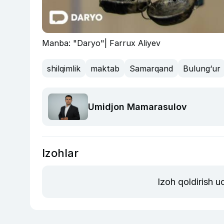
Manba: "Daryo"| Farrux Aliyev
shilqimlik
maktab
Samarqand
Bulung‘ur
Umidjon Mamarasulov
Izohlar
Izoh qoldirish 