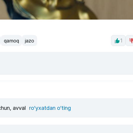
qamoq
jazo
1
uchun, avval
ro‘yxatdan o‘ting