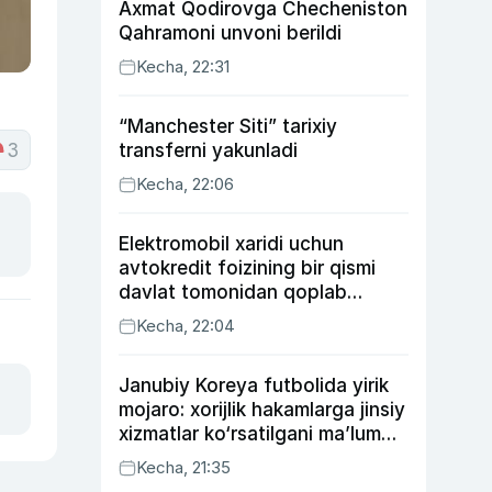
Axmat Qodirovga Checheniston
Qahramoni unvoni berildi
Kecha, 22:31
“Manchester Siti” tarixiy
3
transferni yakunladi
Kecha, 22:06
Elektromobil xaridi uchun
avtokredit foizining bir qismi
davlat tomonidan qoplab
berilishi mumkin
Kecha, 22:04
Janubiy Koreya futbolida yirik
mojaro: xorijlik hakamlarga jinsiy
xizmatlar ko‘rsatilgani ma’lum
qilindi
Kecha, 21:35