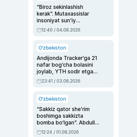
“Biroz sekinlashish
kerak”. Mutaxassislar
insoniyat sun’iy
intellektni boshqara
12:40 / 04.08.2026
olmay qolishidan xavotir
bildirdi
O‘zbekiston
Andijonda Tracker’ga 21
nafar bog‘cha bolasini
joylab, YTH sodir etgan
ayolga sud hukmi o‘qildi
23:41 / 03.08.2026
O‘zbekiston
“Sakkiz qator she’rim
boshimga sakkizta
bomba bo‘lgan”. Abdulla
Oripovni siyosiy
12:24 / 01.08.2026
ayblovlardan asrab