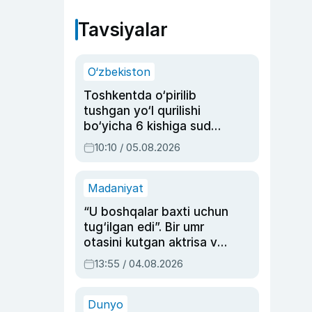
Tavsiyalar
O‘zbekiston
Toshkentda o‘pirilib
tushgan yo‘l qurilishi
bo‘yicha 6 kishiga sud
hukmi o‘qildi
10:10 / 05.08.2026
Madaniyat
“U boshqalar baxti uchun
tug‘ilgan edi”. Bir umr
otasini kutgan aktrisa va
dublyaj ustasi Rimma
13:55 / 04.08.2026
Ahmedovaning
sinovlarga to‘la hayoti
Dunyo