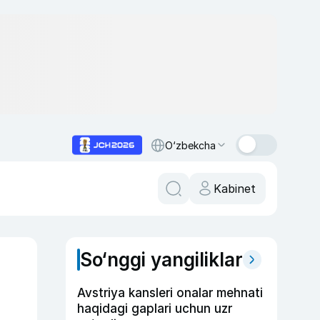
O‘zbekcha
Kabinet
So‘nggi yangiliklar
Avstriya kansleri onalar mehnati
haqidagi gaplari uchun uzr