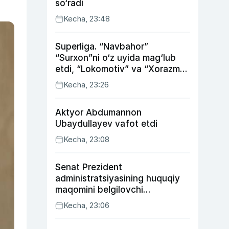
so‘radi
Kecha, 23:48
Superliga. “Navbahor”
“Surxon”ni o‘z uyida mag‘lub
etdi, “Lokomotiv” va “Xorazm”
uyda g‘alaba qozondi
Kecha, 23:26
Aktyor Abdu­mannon
Ubaydullayev vafot etdi
Kecha, 23:08
Senat Prezident
administratsiyasining huquqiy
maqomini belgilovchi
konstitutsiyaviy qonunni
Kecha, 23:06
ma’qulladi