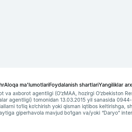
hr
Aloqa ma'lumotlari
Foydalanish shartlari
Yangiliklar arx
t va axborot agentligi (O‘zMAA, hozirgi O‘zbekiston Res
ar agentligi) tomonidan 13.03.2015 yil sanasida 0944
allarni to‘liq ko‘chirish yoki qisman iqtibos keltirishga, 
ytiga giperhavola mavjud bo‘lgan va/yoki “Daryo” intern