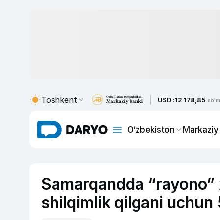
Toshkent
USD :
12 178,85
so'm
O‘zbekiston
Markaziy
Samarqandda “rayono” x
shilqimlik qilgani uchun