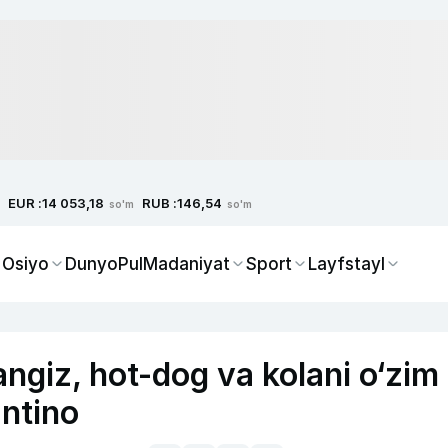
EUR :
RUB :
14 053,18
146,54
so'm
so'm
 Osiyo
Dunyo
Pul
Madaniyat
Sport
Layfstayl
sangiz, hot-dog va kolani o‘zim
antino