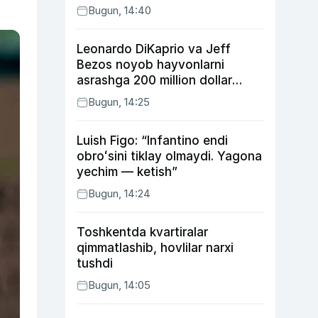
Bugun, 14:40
Leonardo DiKaprio va Jeff
Bezos noyob hayvonlarni
asrashga 200 million dollar
ajratdi
Bugun, 14:25
Luish Figo: “Infantino endi
obroʻsini tiklay olmaydi. Yagona
yechim — ketish”
Bugun, 14:24
Toshkentda kvartiralar
qimmatlashib, hovlilar narxi
tushdi
Bugun, 14:05