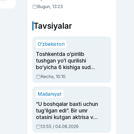
Bugun, 13:23
Tavsiyalar
O‘zbekiston
Toshkentda o‘pirilib
tushgan yo‘l qurilishi
bo‘yicha 6 kishiga sud
hukmi o‘qildi
Kecha, 10:10
Madaniyat
“U boshqalar baxti uchun
tug‘ilgan edi”. Bir umr
otasini kutgan aktrisa va
dublyaj ustasi Rimma
13:55 / 04.08.2026
Ahmedovaning