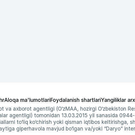
hr
Aloqa ma'lumotlari
Foydalanish shartlari
Yangiliklar arx
t va axborot agentligi (O‘zMAA, hozirgi O‘zbekiston Res
ar agentligi) tomonidan 13.03.2015 yil sanasida 0944
allarni to‘liq ko‘chirish yoki qisman iqtibos keltirishga, 
ytiga giperhavola mavjud bo‘lgan va/yoki “Daryo” intern