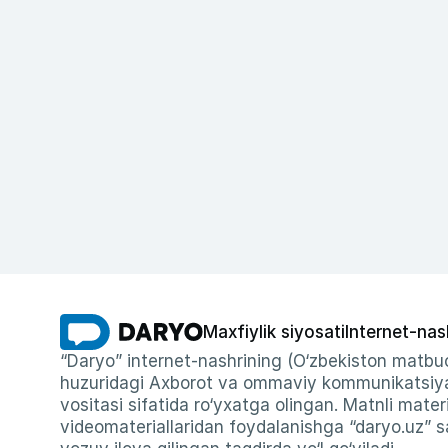
Maxfiylik siyosati
Internet-nas
“Daryo” internet-nashrining (O‘zbekiston matbuo
huzuridagi Axborot va ommaviy kommunikatsiyal
vositasi sifatida ro‘yxatga olingan. Matnli materi
videomateriallaridan foydalanishga “daryo.uz” sa