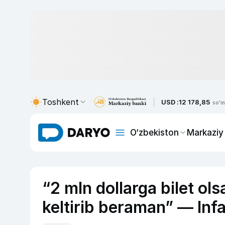
Toshkent
USD :
12 178,85
so'm
O‘zbekiston
Markaziy
“2 mln dollarga bilet ol
keltirib beraman” — Inf