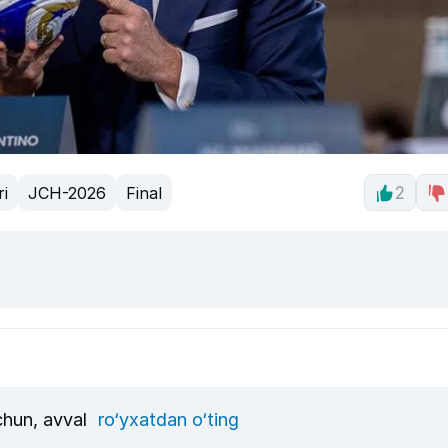
ri
JCH-2026
Final
2
uchun, avval
ro‘yxatdan o‘ting