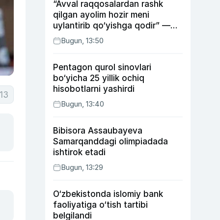
“Avval raqqosalardan rashk
qilgan ayolim hozir meni
uylantirib qo‘yishga qodir” —
Anvar Sobirov davlat ishidagi
Bugun, 13:50
faoliyati va o‘g‘il tarbiyasidagi
xatosi haqida gapirdi
Pentagon qurol sinovlari
bo‘yicha 25 yillik ochiq
hisobotlarni yashirdi
13
Bugun, 13:40
Bibisora Assaubayeva
Samarqanddagi olimpiadada
ishtirok etadi
Bugun, 13:29
O‘zbekistonda islomiy bank
faoliyatiga o‘tish tartibi
belgilandi