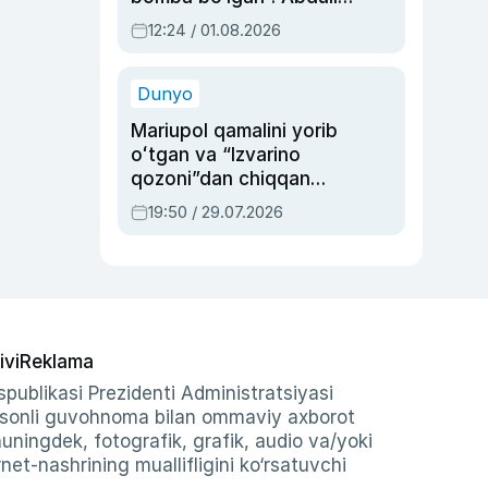
Oripovni siyosiy
12:24 / 01.08.2026
ayblovlardan asrab
qolgan voqea
Dunyo
Mariupol qamalini yorib
oʻtgan va “Izvarino
qozoni”dan chiqqan
qahramon — Ukraina
19:50 / 29.07.2026
armiyasi bosh
qoʻmondoni Drapatiy
haqida
ivi
Reklama
publikasi Prezidenti Administratsiyasi
-sonli guvohnoma bilan ommaviy axborot
shuningdek, fotografik, grafik, audio va/yoki
et-nashrining muallifligini ko‘rsatuvchi