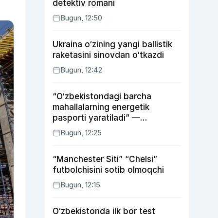
detektiv romani
Bugun, 12:50
Ukraina o‘zining yangi ballistik
raketasini sinovdan o‘tkazdi
Bugun, 12:42
“O‘zbekistondagi barcha
mahallalarning energetik
pasporti yaratiladi” —
energetika vaziri
Bugun, 12:25
“Manchester Siti” “Chelsi”
futbolchisini sotib olmoqchi
Bugun, 12:15
O‘zbekistonda ilk bor test