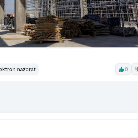
lektron nazorat
0