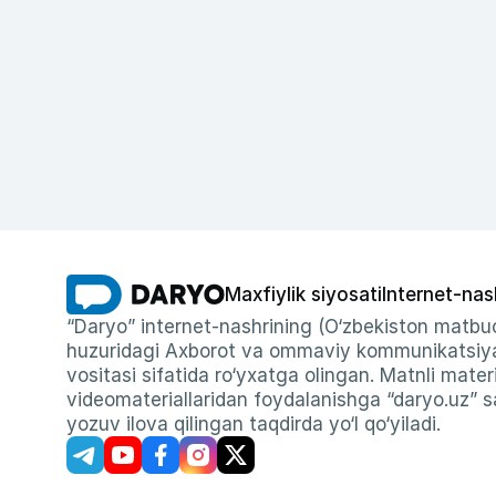
Maxfiylik siyosati
Internet-nas
“Daryo” internet-nashrining (O‘zbekiston matbuo
huzuridagi Axborot va ommaviy kommunikatsiyal
vositasi sifatida ro‘yxatga olingan. Matnli materi
videomateriallaridan foydalanishga “daryo.uz” sa
yozuv ilova qilingan taqdirda yo‘l qo‘yiladi.