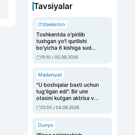
Tavsiyalar
O‘zbekiston
Toshkentda o‘pirilib
tushgan yo‘l qurilishi
bo‘yicha 6 kishiga sud
hukmi o‘qildi
10:10 / 05.08.2026
Madaniyat
“U boshqalar baxti uchun
tug‘ilgan edi”. Bir umr
otasini kutgan aktrisa va
dublyaj ustasi Rimma
13:55 / 04.08.2026
Ahmedovaning
sinovlarga to‘la hayoti
Dunyo