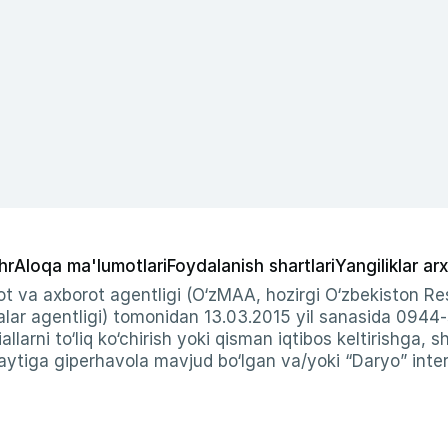
hr
Aloqa ma'lumotlari
Foydalanish shartlari
Yangiliklar arx
t va axborot agentligi (O‘zMAA, hozirgi O‘zbekiston Res
ar agentligi) tomonidan 13.03.2015 yil sanasida 0944
allarni to‘liq ko‘chirish yoki qisman iqtibos keltirishga, 
ytiga giperhavola mavjud bo‘lgan va/yoki “Daryo” intern