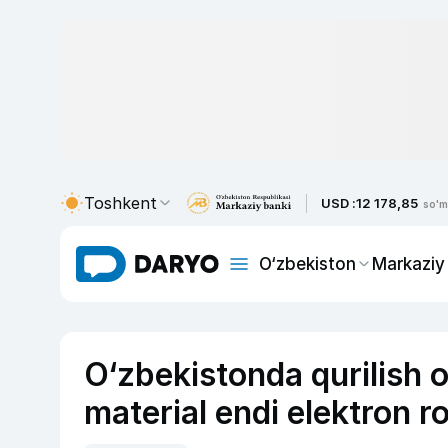
Toshkent
USD :
12 178,85
so'm
O‘zbekiston
Markaziy
O‘zbekistonda qurilish ob
material endi elektron r