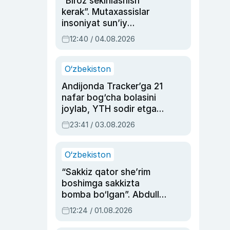
“Biroz sekinlashish
kerak”. Mutaxassislar
insoniyat sun’iy
intellektni boshqara
12:40 / 04.08.2026
olmay qolishidan xavotir
bildirdi
O‘zbekiston
Andijonda Tracker’ga 21
nafar bog‘cha bolasini
joylab, YTH sodir etgan
ayolga sud hukmi o‘qildi
23:41 / 03.08.2026
O‘zbekiston
“Sakkiz qator she’rim
boshimga sakkizta
bomba bo‘lgan”. Abdulla
Oripovni siyosiy
12:24 / 01.08.2026
ayblovlardan asrab
qolgan voqea