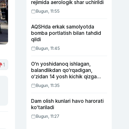
rejimida aerologik shar uchirildi
Bugun, 11:55
AQSHda erkak samolyotda
bomba portlatish bilan tahdid
qildi
Bugun, 11:45
O‘n yoshidanoq ishlagan,
1
balandlikdan qo‘rqadigan,
o‘zidan 14 yosh kichik qizga
uylangan Yorqinxo‘ja Umarov
Bugun, 11:35
34 yoshda
Dam olish kunlari havo harorati
ko‘tariladi
Bugun, 11:27