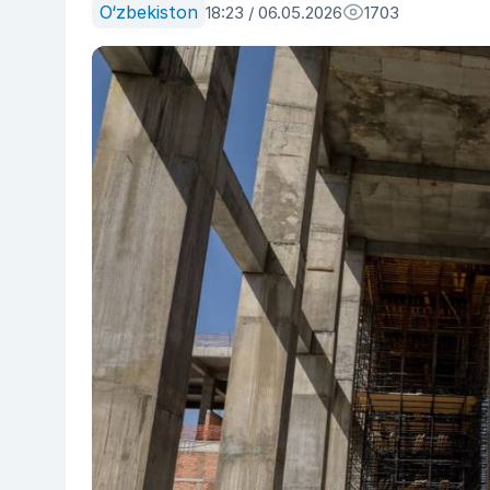
O‘zbekiston
18:23 / 06.05.2026
1703