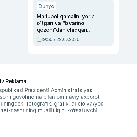
Dunyo
Mariupol qamalini yorib
oʻtgan va “Izvarino
qozoni”dan chiqqan
qahramon — Ukraina
19:50 / 29.07.2026
armiyasi bosh
qoʻmondoni Drapatiy
haqida
ivi
Reklama
publikasi Prezidenti Administratsiyasi
-sonli guvohnoma bilan ommaviy axborot
shuningdek, fotografik, grafik, audio va/yoki
et-nashrining muallifligini ko‘rsatuvchi