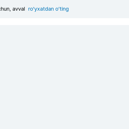
uchun, avval
ro‘yxatdan o‘ting