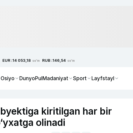
EUR :
RUB :
14 053,18
146,54
so'm
so'm
 Osiyo
Dunyo
Pul
Madaniyat
Sport
Layfstayl
yektiga kiritilgan har bir
o‘yxatga olinadi