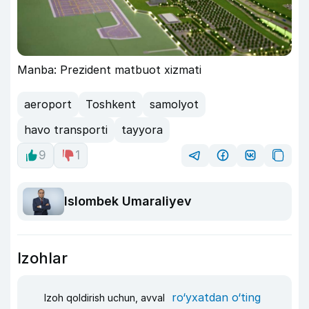
Manba: Prezident matbuot xizmati
aeroport
Toshkent
samolyot
havo transporti
tayyora
9
1
Islombek Umaraliyev
Izohlar
ro‘yxatdan o‘ting
Izoh qoldirish uchun, avval