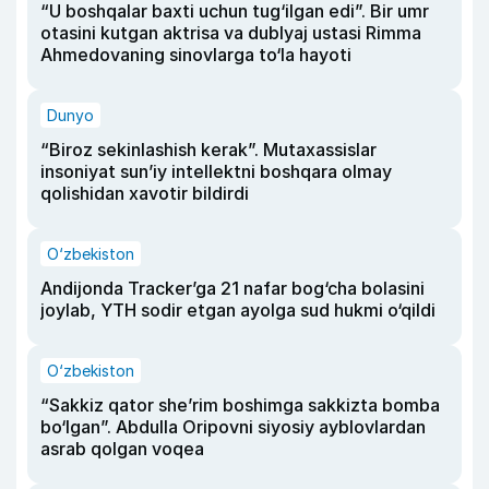
“U boshqalar baxti uchun tug‘ilgan edi”. Bir umr
otasini kutgan aktrisa va dublyaj ustasi Rimma
Ahmedovaning sinovlarga to‘la hayoti
Dunyo
“Biroz sekinlashish kerak”. Mutaxassislar
insoniyat sun’iy intellektni boshqara olmay
qolishidan xavotir bildirdi
O‘zbekiston
Andijonda Tracker’ga 21 nafar bog‘cha bolasini
joylab, YTH sodir etgan ayolga sud hukmi o‘qildi
O‘zbekiston
“Sakkiz qator she’rim boshimga sakkizta bomba
bo‘lgan”. Abdulla Oripovni siyosiy ayblovlardan
asrab qolgan voqea