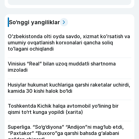
So‘nggi yangiliklar
Oʻzbekistonda olti oyda savdo, xizmat koʻrsatish va
umumiy ovqatlanish korxonalari qancha soliq
toʻlagani ochiqlandi
Vinisius “Real” bilan uzoq muddatli shartnoma
imzoladi
Husiylar hukumat kuchlariga qarshi raketalar uchirdi,
kamida 30 kishi halok bo‘ldi
Toshkentda Kichik halqa avtomobil yo‘lining bir
qismi to‘rt kunga yopildi (xarita)
Superliga. “So‘g‘diyona” “Andijon”ni mag‘lub etdi,
“Paxtakor” “Buxoro”ga qarshi bahsda g‘alabani