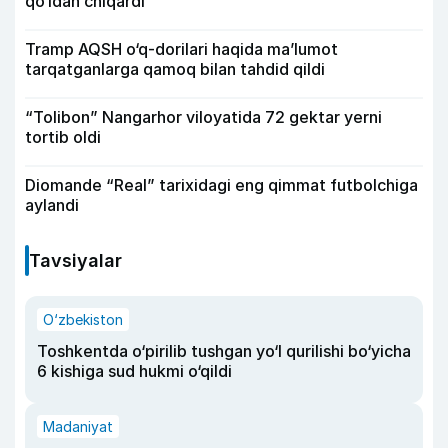
qo‘ldan chiqardi
Tramp AQSH o‘q-dorilari haqida ma’lumot
tarqatganlarga qamoq bilan tahdid qildi
“Tolibon” Nangarhor viloyatida 72 gektar yerni
tortib oldi
Diomande “Real” tarixidagi eng qimmat futbolchiga
aylandi
Tavsiyalar
O‘zbekiston
Toshkentda o‘pirilib tushgan yo‘l qurilishi bo‘yicha
6 kishiga sud hukmi o‘qildi
Madaniyat