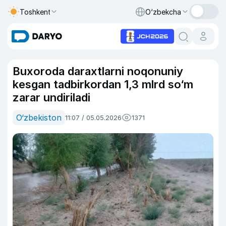
Toshkent
O‘zbekcha
Buxoroda daraxtlarni noqonuniy
kesgan tadbirkordan 1,3 mlrd so‘m
zarar undiriladi
O‘zbekiston
11:07 / 05.05.2026
1371