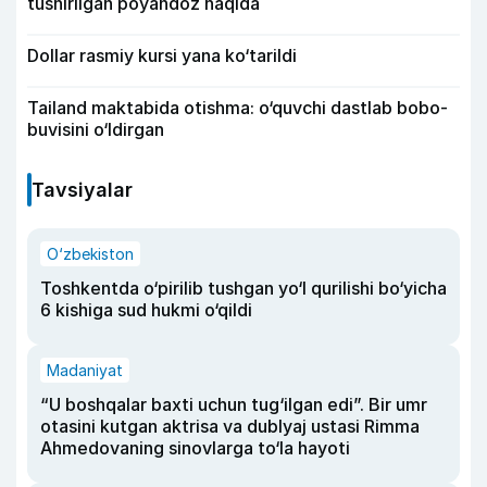
tushirilgan poyandoz haqida
Dollar rasmiy kursi yana ko‘tarildi
Tailand maktabida otishma: o‘quvchi dastlab bobo-
buvisini o‘ldirgan
Tavsiyalar
O‘zbekiston
Toshkentda o‘pirilib tushgan yo‘l qurilishi bo‘yicha
6 kishiga sud hukmi o‘qildi
Madaniyat
“U boshqalar baxti uchun tug‘ilgan edi”. Bir umr
otasini kutgan aktrisa va dublyaj ustasi Rimma
Ahmedovaning sinovlarga to‘la hayoti