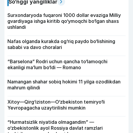
So‘nggi yangiliklar
Surxondaryoda fuqaroni 1000 dollar evaziga Milliy
gvardiyaga ishga kiritib qo‘ymoqchi bo‘lgan shaxs
ushlandi
Nafas olganda kurakda og‘riq paydo bo‘lishining
sababi va davo choralari
“Barselona” Rodri uchun qancha to‘lamoqchi
ekanligi ma’lum bo‘ldi — Romano
Namangan shahar sobiq hokimi 11 yilga ozodlikdan
mahrum qilindi
Xitoy—Qirg‘iziston—O‘zbekiston temiryo‘li
Yevropagacha uzaytirilishi mumkin
“Hurmatsizlik niyatida olmagandim” —
o‘zbekistonlik ayol Rossiya davlat ramzlari