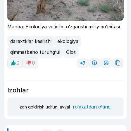
Manba: Ekologiya va iqlim o‘zgarishi milliy qo‘mitasi
daraxtklar kesilishi
ekologiya
qimmatbaho turung‘ul
Olot
0
0
Izohlar
ro‘yxatdan o‘ting
Izoh qoldirish uchun, avval