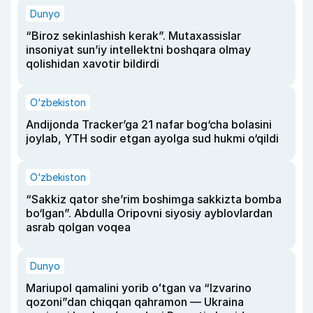
Dunyo
“Biroz sekinlashish kerak”. Mutaxassislar
insoniyat sun’iy intellektni boshqara olmay
qolishidan xavotir bildirdi
O‘zbekiston
Andijonda Tracker’ga 21 nafar bog‘cha bolasini
joylab, YTH sodir etgan ayolga sud hukmi o‘qildi
O‘zbekiston
“Sakkiz qator she’rim boshimga sakkizta bomba
bo‘lgan”. Abdulla Oripovni siyosiy ayblovlardan
asrab qolgan voqea
Dunyo
Mariupol qamalini yorib oʻtgan va “Izvarino
qozoni”dan chiqqan qahramon — Ukraina