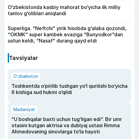
O‘zbekistonda kasbiy mahorat bo‘yicha ilk milliy
tanlov g‘oliblari aniqlandi
Superliga. “Neftchi” yirik hisobda g‘alaba qozondi,
“OKMK” super kambek evaziga “Bunyodkor”dan
ustun keldi, “Nasaf” durang qayd etdi
Tavsiyalar
O‘zbekiston
Toshkentda o‘pirilib tushgan yo‘l qurilishi bo‘yicha
6 kishiga sud hukmi o‘qildi
Madaniyat
“U boshqalar baxti uchun tug‘ilgan edi”. Bir umr
otasini kutgan aktrisa va dublyaj ustasi Rimma
Ahmedovaning sinovlarga to‘la hayoti