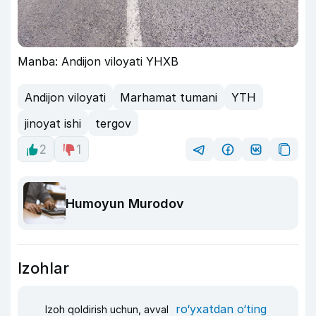
Manba: Andijon viloyati YHXB
Andijon viloyati
Marhamat tumani
YTH
jinoyat ishi
tergov
2
1
Humoyun Murodov
Izohlar
ro‘yxatdan o‘ting
Izoh qoldirish uchun, avval