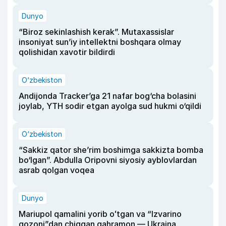
Dunyo
“Biroz sekinlashish kerak”. Mutaxassislar
insoniyat sun’iy intellektni boshqara olmay
qolishidan xavotir bildirdi
O‘zbekiston
Andijonda Tracker’ga 21 nafar bog‘cha bolasini
joylab, YTH sodir etgan ayolga sud hukmi o‘qildi
O‘zbekiston
“Sakkiz qator she’rim boshimga sakkizta bomba
bo‘lgan”. Abdulla Oripovni siyosiy ayblovlardan
asrab qolgan voqea
Dunyo
Mariupol qamalini yorib oʻtgan va “Izvarino
qozoni”dan chiqqan qahramon — Ukraina