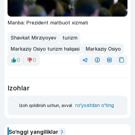
Manba: Prezident matbuot xizmati
Shavkat Mirziyoyev
turizm
Markaziy Osiyo turizm halqasi
Markaziy Osiyo
0
0
Izohlar
ro‘yxatdan o‘ting
Izoh qoldirish uchun, avval
So‘nggi yangiliklar