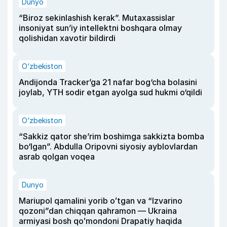
Dunyo
“Biroz sekinlashish kerak”. Mutaxassislar
insoniyat sun’iy intellektni boshqara olmay
qolishidan xavotir bildirdi
O‘zbekiston
Andijonda Tracker’ga 21 nafar bog‘cha bolasini
joylab, YTH sodir etgan ayolga sud hukmi o‘qildi
O‘zbekiston
“Sakkiz qator she’rim boshimga sakkizta bomba
bo‘lgan”. Abdulla Oripovni siyosiy ayblovlardan
asrab qolgan voqea
Dunyo
Mariupol qamalini yorib oʻtgan va “Izvarino
qozoni”dan chiqqan qahramon — Ukraina
armiyasi bosh qoʻmondoni Drapatiy haqida