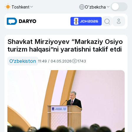
Toshkent
O‘zbekcha
Shavkat Mirziyoyev “Markaziy Osiyo
turizm halqasi”ni yaratishni taklif etdi
O‘zbekiston
11:49 / 04.05.2026
1743