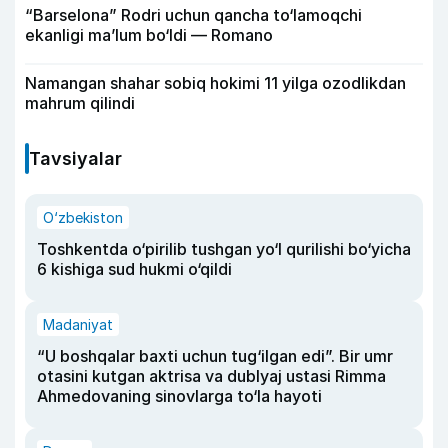
“Barselona” Rodri uchun qancha to‘lamoqchi
ekanligi ma’lum bo‘ldi — Romano
Namangan shahar sobiq hokimi 11 yilga ozodlikdan
mahrum qilindi
Tavsiyalar
O‘zbekiston
Toshkentda o‘pirilib tushgan yo‘l qurilishi bo‘yicha
6 kishiga sud hukmi o‘qildi
Madaniyat
“U boshqalar baxti uchun tug‘ilgan edi”. Bir umr
otasini kutgan aktrisa va dublyaj ustasi Rimma
Ahmedovaning sinovlarga to‘la hayoti