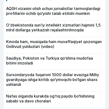
AQSH vizasini olish uchun jurnalistlar tarmoqlardagi
profillarini ochib qo‘yishi talab etilishi mumkin
Oʻzbekistonda sunʼiy intellekt xizmatlari hajmini 1,5
mlrd dollarga yetkazish rejalashtirilmoqda
Kinoda ham, musiqada ham muvaffaqiyat qozongan
Gollivud yulduzlari (video)
Saudiya, Pokiston va Turkiya qo‘shma mudofaa
bitimi imzoladi
Surxondaryoda fuqaroni 1000 dollar evaziga Milliy
gvardiyaga ishga kiritib qo‘ymoqchi bo‘lgan shaxs
ushlandi
Nafas olganda kurakda og‘riq paydo bo‘lishining
sababi va davo choralari