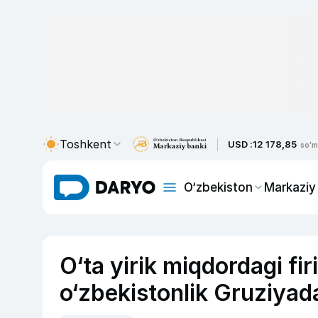
Toshkent
USD :
12 178,85
so'm
O‘zbekiston
Markaziy
O‘ta yirik miqdordagi fi
o‘zbekistonlik Gruziyad