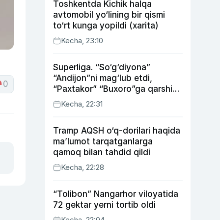
Toshkentda Kichik halqa
avtomobil yo‘lining bir qismi
to‘rt kunga yopildi (xarita)
Kecha, 23:10
Superliga. “So‘g‘diyona”
“Andijon”ni mag‘lub etdi,
0
“Paxtakor” “Buxoro”ga qarshi
bahsda g‘alabani qo‘ldan
Kecha, 22:31
chiqardi
Tramp AQSH o‘q-dorilari haqida
ma’lumot tarqatganlarga
qamoq bilan tahdid qildi
Kecha, 22:28
“Tolibon” Nangarhor viloyatida
72 gektar yerni tortib oldi
Kecha, 22:04