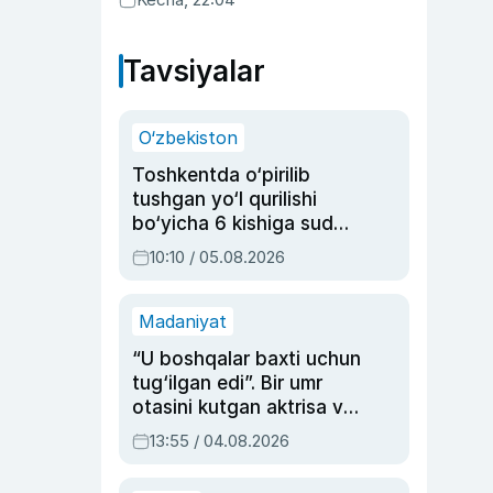
Tavsiyalar
O‘zbekiston
Toshkentda o‘pirilib
tushgan yo‘l qurilishi
bo‘yicha 6 kishiga sud
hukmi o‘qildi
10:10 / 05.08.2026
Madaniyat
“U boshqalar baxti uchun
tug‘ilgan edi”. Bir umr
otasini kutgan aktrisa va
dublyaj ustasi Rimma
13:55 / 04.08.2026
Ahmedovaning
sinovlarga to‘la hayoti