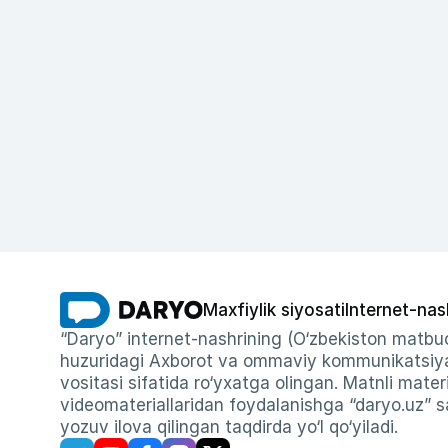
Maxfiylik siyosati
Internet-nas
“Daryo” internet-nashrining (O‘zbekiston matbuo
huzuridagi Axborot va ommaviy kommunikatsiyal
vositasi sifatida ro‘yxatga olingan. Matnli materi
videomateriallaridan foydalanishga “daryo.uz” sa
yozuv ilova qilingan taqdirda yo‘l qo‘yiladi.