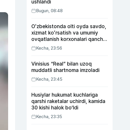
ushlandi
Bugun, 08:48
Oʻzbekistonda olti oyda savdo,
xizmat koʻrsatish va umumiy
ovqatlanish korxonalari qancha
soliq toʻlagani ochiqlandi
Kecha, 23:56
Vinisius “Real” bilan uzoq
muddatli shartnoma imzoladi
Kecha, 23:45
Husiylar hukumat kuchlariga
qarshi raketalar uchirdi, kamida
30 kishi halok bo‘ldi
Kecha, 23:35