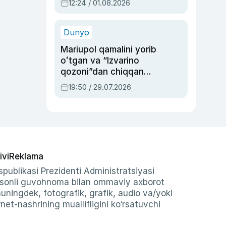
12:24 / 01.08.2026
ayblovlardan asrab
qolgan voqea
Dunyo
Mariupol qamalini yorib
oʻtgan va “Izvarino
qozoni”dan chiqqan
qahramon — Ukraina
19:50 / 29.07.2026
armiyasi bosh
qoʻmondoni Drapatiy
haqida
ivi
Reklama
publikasi Prezidenti Administratsiyasi
-sonli guvohnoma bilan ommaviy axborot
shuningdek, fotografik, grafik, audio va/yoki
et-nashrining muallifligini ko‘rsatuvchi