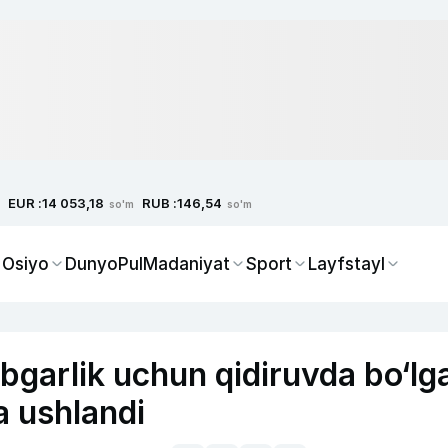
EUR :
RUB :
14 053,18
146,54
so'm
so'm
 Osiyo
Dunyo
Pul
Madaniyat
Sport
Layfstayl
ribgarlik uchun qidiruvda bo‘lg
a ushlandi