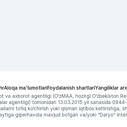
hr
Aloqa ma'lumotlari
Foydalanish shartlari
Yangiliklar arx
t va axborot agentligi (O‘zMAA, hozirgi O‘zbekiston Res
ar agentligi) tomonidan 13.03.2015 yil sanasida 0944
allarni to‘liq ko‘chirish yoki qisman iqtibos keltirishga, 
ytiga giperhavola mavjud bo‘lgan va/yoki “Daryo” intern