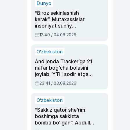
Dunyo
“Biroz sekinlashish
kerak”. Mutaxassislar
insoniyat sun’iy
intellektni boshqara
12:40 / 04.08.2026
olmay qolishidan xavotir
bildirdi
O‘zbekiston
Andijonda Tracker’ga 21
nafar bog‘cha bolasini
joylab, YTH sodir etgan
ayolga sud hukmi o‘qildi
23:41 / 03.08.2026
O‘zbekiston
“Sakkiz qator she’rim
boshimga sakkizta
bomba bo‘lgan”. Abdulla
Oripovni siyosiy