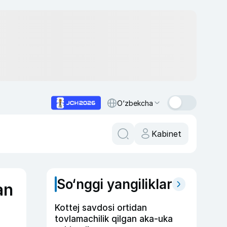
O‘zbekcha
Kabinet
So‘nggi yangiliklar
an
Kottej savdosi ortidan
tovlamachilik qilgan aka-uka