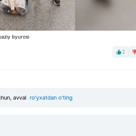
kaziy byurosi
2
uchun, avval
ro‘yxatdan o‘ting