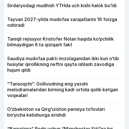
Sirdaryodagi mudhish YTHda uch kishi halok boʻldi
Tayvan 2027-yilda mudofaa xarajatlarini 16 foizga
oshiradi
Taniqli rejissyor Kristofer Nolan haqida ko‘pchilik
bilmaydigan 6 ta qiziqarli fakt
Saudiya mudofaa pakti imzolaganidan ikki kun o‘tib
husiylar qirollikning neftni qayta ishlash zavodiga
hujum qildi
“Tansoqchi”: Gollivudning eng yaxshi
melodramalaridan birining kadr ortida qolib ketgan
voqealari
O‘zbekiston va Qirg‘iziston pensiya to‘lovlari
bo‘yicha kelishuvga erishdi
“Barselona” Rodri uchun “Manchester Siti”ga bir