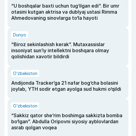
“U boshqalar baxti uchun tug‘ilgan edi”. Bir umr
otasini kutgan aktrisa va dublyaj ustasi Rimma
Ahmedovaning sinovlarga to‘la hayoti
Dunyo
“Biroz sekinlashish kerak”. Mutaxassislar
insoniyat sun’iy intellektni boshqara olmay
qolishidan xavotir bildirdi
O‘zbekiston
Andijonda Tracker’ga 21 nafar bog‘cha bolasini
joylab, YTH sodir etgan ayolga sud hukmi o‘qildi
O‘zbekiston
“Sakkiz qator she’rim boshimga sakkizta bomba
bo‘lgan”. Abdulla Oripovni siyosiy ayblovlardan
asrab qolgan voqea