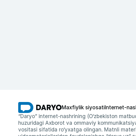
Maxfiylik siyosati
Internet-nas
“Daryo” internet-nashrining (O‘zbekiston matbuo
huzuridagi Axborot va ommaviy kommunikatsiyal
vositasi sifatida ro‘yxatga olingan. Matnli materi