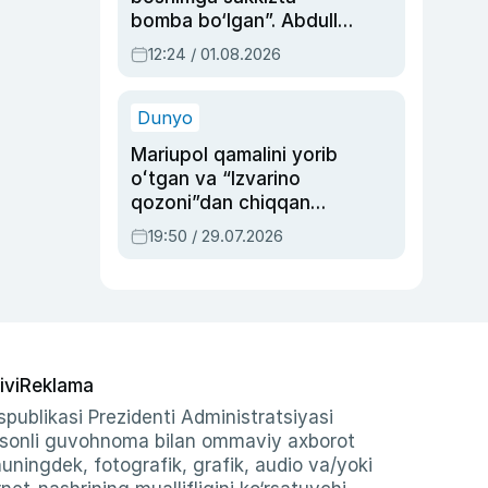
bomba bo‘lgan”. Abdulla
Oripovni siyosiy
12:24 / 01.08.2026
ayblovlardan asrab
qolgan voqea
Dunyo
Mariupol qamalini yorib
oʻtgan va “Izvarino
qozoni”dan chiqqan
qahramon — Ukraina
19:50 / 29.07.2026
armiyasi bosh
qoʻmondoni Drapatiy
haqida
ivi
Reklama
publikasi Prezidenti Administratsiyasi
-sonli guvohnoma bilan ommaviy axborot
shuningdek, fotografik, grafik, audio va/yoki