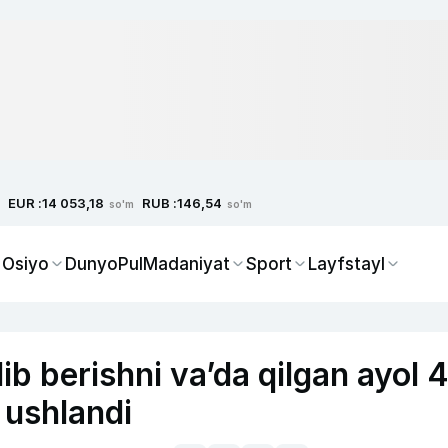
EUR :
RUB :
14 053,18
146,54
so'm
so'm
 Osiyo
Dunyo
Pul
Madaniyat
Sport
Layfstayl
ib berishni va’da qilgan ayol 
 ushlandi