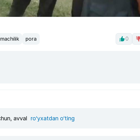
machilik
pora
0
uchun, avval
ro‘yxatdan o‘ting