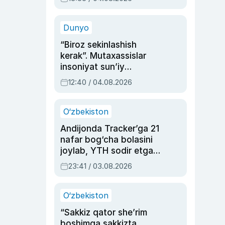
Ahmedovaning
sinovlarga to‘la hayoti
Dunyo
“Biroz sekinlashish
kerak”. Mutaxassislar
insoniyat sun’iy
intellektni boshqara
12:40 / 04.08.2026
olmay qolishidan xavotir
bildirdi
O‘zbekiston
Andijonda Tracker’ga 21
nafar bog‘cha bolasini
joylab, YTH sodir etgan
ayolga sud hukmi o‘qildi
23:41 / 03.08.2026
O‘zbekiston
“Sakkiz qator she’rim
boshimga sakkizta