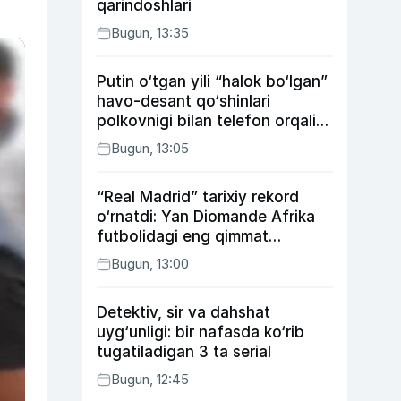
qarindoshlari
Bugun, 13:35
Putin o‘tgan yili “halok bo‘lgan”
havo-desant qo‘shinlari
polkovnigi bilan telefon orqali
suhbatlashdi
Bugun, 13:05
“Real Madrid” tarixiy rekord
o‘rnatdi: Yan Diomande Afrika
futbolidagi eng qimmat
transferga aylandi
Bugun, 13:00
Detektiv, sir va dahshat
uyg‘unligi: bir nafasda ko‘rib
tugatiladigan 3 ta serial
Bugun, 12:45