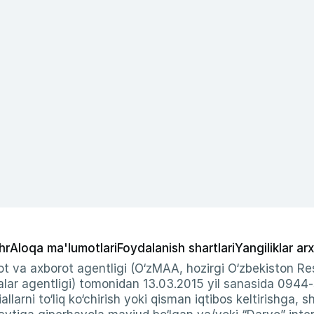
hr
Aloqa ma'lumotlari
Foydalanish shartlari
Yangiliklar arx
t va axborot agentligi (O‘zMAA, hozirgi O‘zbekiston Res
ar agentligi) tomonidan 13.03.2015 yil sanasida 0944
allarni to‘liq ko‘chirish yoki qisman iqtibos keltirishga, 