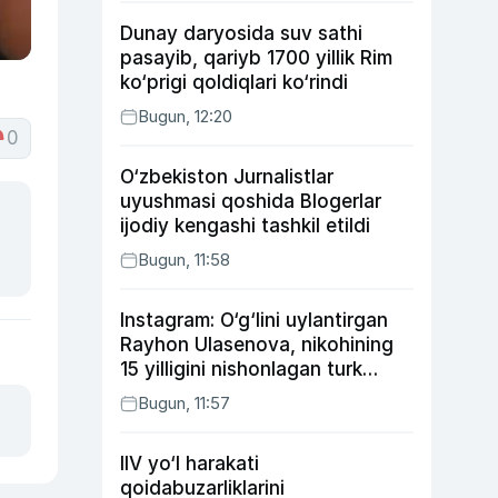
Dunay daryosida suv sathi
pasayib, qariyb 1700 yillik Rim
ko‘prigi qoldiqlari ko‘rindi
Bugun, 12:20
0
O‘zbekiston Jurnalistlar
uyushmasi qoshida Blogerlar
ijodiy kengashi tashkil etildi
Bugun, 11:58
Instagram: O‘g‘lini uylantirgan
Rayhon Ulasenova, nikohining
15 yilligini nishonlagan turk
aktyorlari va Kamelot qasriga
Bugun, 11:57
sayohat qilgan Zebo Rahimova
IIV yo‘l harakati
qoidabuzarliklarini