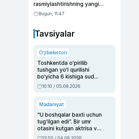
rasmiylashtirishning yangi
tartibini taklif qildi
Bugun, 11:47
Tavsiyalar
O‘zbekiston
Toshkentda o‘pirilib
tushgan yo‘l qurilishi
bo‘yicha 6 kishiga sud
hukmi o‘qildi
10:10 / 05.08.2026
Madaniyat
“U boshqalar baxti uchun
tug‘ilgan edi”. Bir umr
otasini kutgan aktrisa va
dublyaj ustasi Rimma
13:55 / 04.08.2026