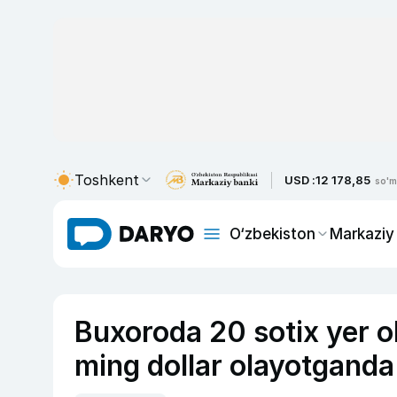
Toshkent
USD :
12 178,85
so'm
O‘zbekiston
Markaziy
Buxoroda 20 sotix yer ol
ming dollar olayotganda