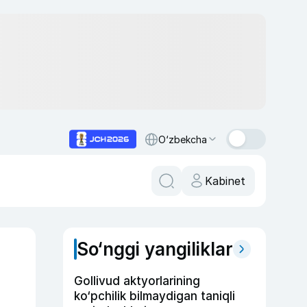
O‘zbekcha
Kabinet
So‘nggi yangiliklar
4
Gollivud aktyorlarining
ko‘pchilik bilmaydigan taniqli