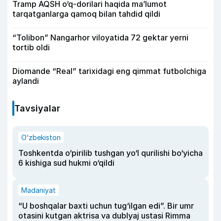
Tramp AQSH o‘q-dorilari haqida ma’lumot
tarqatganlarga qamoq bilan tahdid qildi
“Tolibon” Nangarhor viloyatida 72 gektar yerni
tortib oldi
Diomande “Real” tarixidagi eng qimmat futbolchiga
aylandi
Tavsiyalar
O‘zbekiston
Toshkentda o‘pirilib tushgan yo‘l qurilishi bo‘yicha
6 kishiga sud hukmi o‘qildi
Madaniyat
“U boshqalar baxti uchun tug‘ilgan edi”. Bir umr
otasini kutgan aktrisa va dublyaj ustasi Rimma