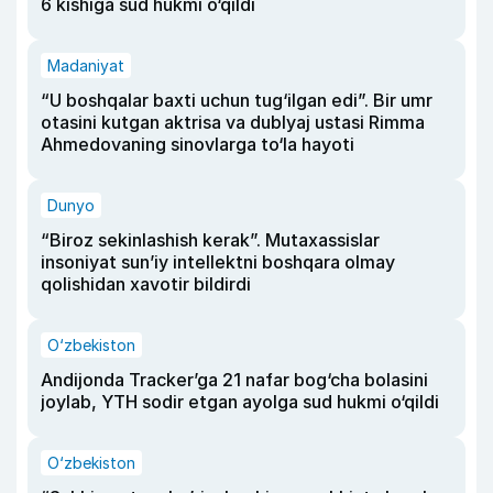
6 kishiga sud hukmi o‘qildi
Madaniyat
“U boshqalar baxti uchun tug‘ilgan edi”. Bir umr
otasini kutgan aktrisa va dublyaj ustasi Rimma
Ahmedovaning sinovlarga to‘la hayoti
Dunyo
“Biroz sekinlashish kerak”. Mutaxassislar
insoniyat sun’iy intellektni boshqara olmay
qolishidan xavotir bildirdi
O‘zbekiston
Andijonda Tracker’ga 21 nafar bog‘cha bolasini
joylab, YTH sodir etgan ayolga sud hukmi o‘qildi
O‘zbekiston