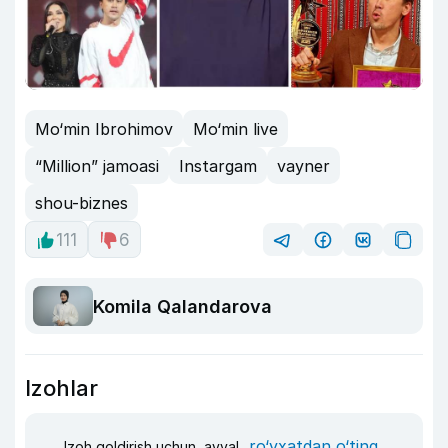
Mo‘min Ibrohimov
Mo‘min live
“Million” jamoasi
Instargam
vayner
shou-biznes
111
6
Komila Qalandarova
Izohlar
ro‘yxatdan o‘ting
Izoh qoldirish uchun, avval