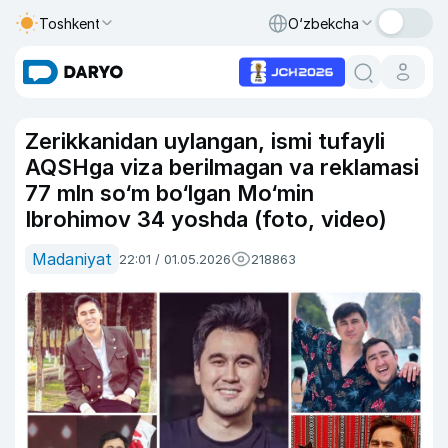
Toshkent
O‘zbekcha
Zerikkanidan uylangan, ismi tufayli
AQSHga viza berilmagan va reklamasi
77 mln so‘m bo‘lgan Mo‘min
Ibrohimov 34 yoshda (foto, video)
Madaniyat
22:01 / 01.05.2026
218863