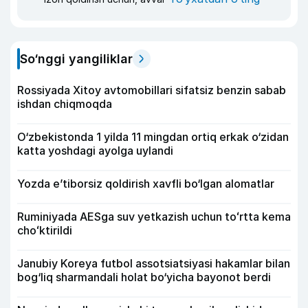
So‘nggi yangiliklar
Rossiyada Xitoy avtomobillari sifatsiz benzin sabab
ishdan chiqmoqda
O‘zbekistonda 1 yilda 11 mingdan ortiq erkak o‘zidan
katta yoshdagi ayolga uylandi
Yozda e’tiborsiz qoldirish xavfli bo‘lgan alomatlar
Ruminiyada AESga suv yetkazish uchun toʻrtta kema
choʻktirildi
Janubiy Koreya futbol assotsiatsiyasi hakamlar bilan
bog‘liq sharmandali holat bo‘yicha bayonot berdi