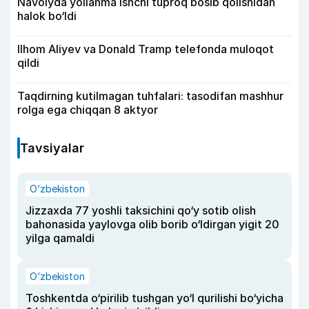
Navoiyda yollanma ishchi tuproq bosib qolishidan
halok bo‘ldi
Ilhom Aliyev va Donald Tramp telefonda muloqot
qildi
Taqdirning kutilmagan tuhfalari: tasodifan mashhur
rolga ega chiqqan 8 aktyor
Tavsiyalar
O‘zbekiston
Jizzaxda 77 yoshli taksichini qo‘y sotib olish
bahonasida yaylovga olib borib o‘ldirgan yigit 20
yilga qamaldi
O‘zbekiston
Toshkentda o‘pirilib tushgan yo‘l qurilishi bo‘yicha