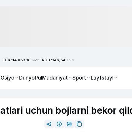
EUR :
RUB :
14 053,18
146,54
so'm
so'm
 Osiyo
Dunyo
Pul
Madaniyat
Sport
Layfstayl
atlari uchun bojlarni bekor qil