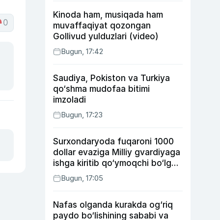
Kinoda ham, musiqada ham
0
muvaffaqiyat qozongan
Gollivud yulduzlari (video)
Bugun, 17:42
Saudiya, Pokiston va Turkiya
qo‘shma mudofaa bitimi
imzoladi
Bugun, 17:23
Surxondaryoda fuqaroni 1000
dollar evaziga Milliy gvardiyaga
ishga kiritib qo‘ymoqchi bo‘lgan
shaxs ushlandi
Bugun, 17:05
Nafas olganda kurakda og‘riq
paydo bo‘lishining sababi va