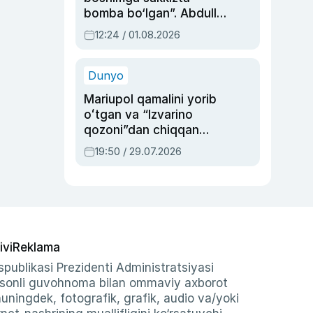
bomba bo‘lgan”. Abdulla
Oripovni siyosiy
12:24 / 01.08.2026
ayblovlardan asrab
qolgan voqea
Dunyo
Mariupol qamalini yorib
oʻtgan va “Izvarino
qozoni”dan chiqqan
qahramon — Ukraina
19:50 / 29.07.2026
armiyasi bosh
qoʻmondoni Drapatiy
haqida
ivi
Reklama
publikasi Prezidenti Administratsiyasi
-sonli guvohnoma bilan ommaviy axborot
shuningdek, fotografik, grafik, audio va/yoki