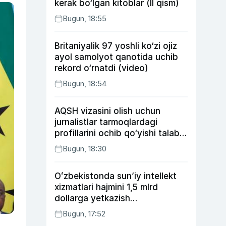
kerak bo‘lgan kitoblar (II qism)
Bugun, 18:55
Britaniyalik 97 yoshli ko‘zi ojiz
ayol samolyot qanotida uchib
rekord o‘rnatdi (video)
Bugun, 18:54
AQSH vizasini olish uchun
jurnalistlar tarmoqlardagi
profillarini ochib qo‘yishi talab
etilishi mumkin
Bugun, 18:30
Oʻzbekistonda sunʼiy intellekt
xizmatlari hajmini 1,5 mlrd
dollarga yetkazish
rejalashtirilmoqda
Bugun, 17:52