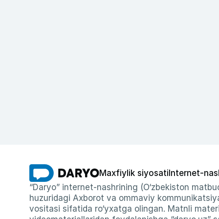
Maxfiylik siyosati
Internet-nas
“Daryo” internet-nashrining (O‘zbekiston matbuo
huzuridagi Axborot va ommaviy kommunikatsiyal
vositasi sifatida ro‘yxatga olingan. Matnli materi