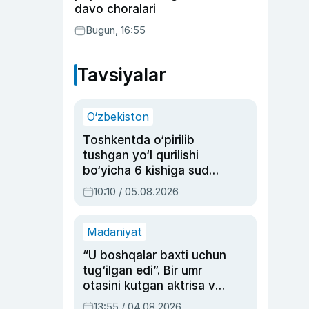
davo choralari
Bugun, 16:55
Tavsiyalar
O‘zbekiston
Toshkentda o‘pirilib
tushgan yo‘l qurilishi
bo‘yicha 6 kishiga sud
hukmi o‘qildi
10:10 / 05.08.2026
Madaniyat
“U boshqalar baxti uchun
tug‘ilgan edi”. Bir umr
otasini kutgan aktrisa va
dublyaj ustasi Rimma
13:55 / 04.08.2026