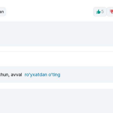
an
5
uchun, avval
ro‘yxatdan o‘ting