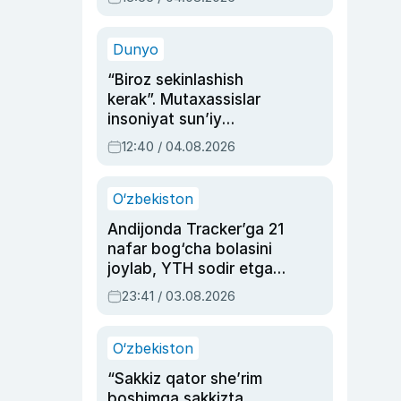
Ahmedovaning
sinovlarga to‘la hayoti
Dunyo
“Biroz sekinlashish
kerak”. Mutaxassislar
insoniyat sun’iy
intellektni boshqara
12:40 / 04.08.2026
olmay qolishidan xavotir
bildirdi
O‘zbekiston
Andijonda Tracker’ga 21
nafar bog‘cha bolasini
joylab, YTH sodir etgan
ayolga sud hukmi o‘qildi
23:41 / 03.08.2026
O‘zbekiston
“Sakkiz qator she’rim
boshimga sakkizta