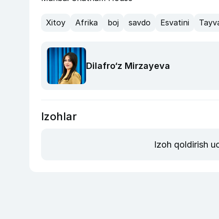
Xitoy
Afrika
boj
savdo
Esvatini
Tayv
Dilafro‘z Mirzayeva
Izohlar
Izoh qoldirish 