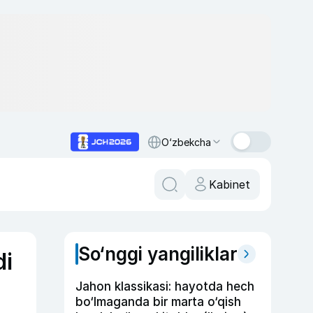
O‘zbekcha
Kabinet
So‘nggi yangiliklar
di
Jahon klassikasi: hayotda hech
bo‘lmaganda bir marta o‘qish