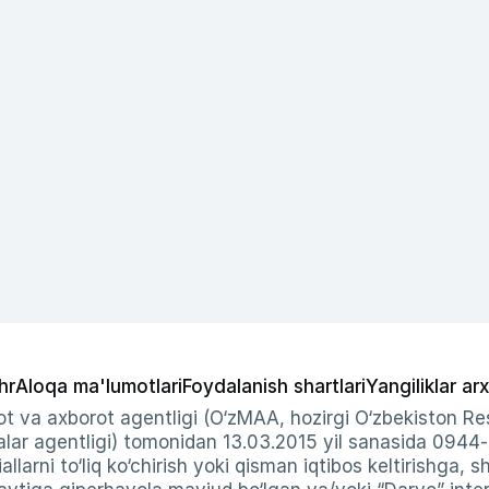
hr
Aloqa ma'lumotlari
Foydalanish shartlari
Yangiliklar arx
t va axborot agentligi (O‘zMAA, hozirgi O‘zbekiston Res
ar agentligi) tomonidan 13.03.2015 yil sanasida 0944
allarni to‘liq ko‘chirish yoki qisman iqtibos keltirishga, 