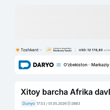
Toshkent
USD :
12 178,85
so'm
O‘zbekiston
Markaziy
Xitoy barcha Afrika davl
Dunyo
17:53 / 01.05.2026
2883