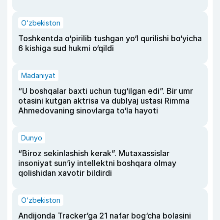
O‘zbekiston
Toshkentda o‘pirilib tushgan yo‘l qurilishi bo‘yicha
6 kishiga sud hukmi o‘qildi
Madaniyat
“U boshqalar baxti uchun tug‘ilgan edi”. Bir umr
otasini kutgan aktrisa va dublyaj ustasi Rimma
Ahmedovaning sinovlarga to‘la hayoti
Dunyo
“Biroz sekinlashish kerak”. Mutaxassislar
insoniyat sun’iy intellektni boshqara olmay
qolishidan xavotir bildirdi
O‘zbekiston
Andijonda Tracker’ga 21 nafar bog‘cha bolasini