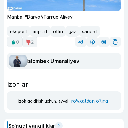
Manba: “Daryo”/Farrux Aliyev
eksport
import
oltin
gaz
sanoat
0
2
Islombek Umaraliyev
Izohlar
ro‘yxatdan o‘ting
Izoh qoldirish uchun, avval
So‘nggi yangiliklar