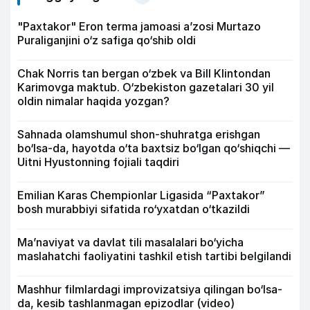
"Paxtakor" Eron terma jamoasi a’zosi Murtazo
Puraliganjini o‘z safiga qo‘shib oldi
Chak Norris tan bergan o‘zbek va Bill Klintondan
Karimovga maktub. O‘zbekiston gazetalari 30 yil
oldin nimalar haqida yozgan?
Sahnada olamshumul shon-shuhratga erishgan
bo‘lsa-da, hayotda o‘ta baxtsiz bo‘lgan qo‘shiqchi —
Uitni Hyustonning fojiali taqdiri
Emilian Karas Chempionlar Ligasida “Paxtakor”
bosh murabbiyi sifatida ro‘yxatdan o‘tkazildi
Ma’naviyat va davlat tili masalalari bo‘yicha
maslahatchi faoliyatini tashkil etish tartibi belgilandi
Mashhur filmlardagi improvizatsiya qilingan bo‘lsa-
da, kesib tashlanmagan epizodlar (video)