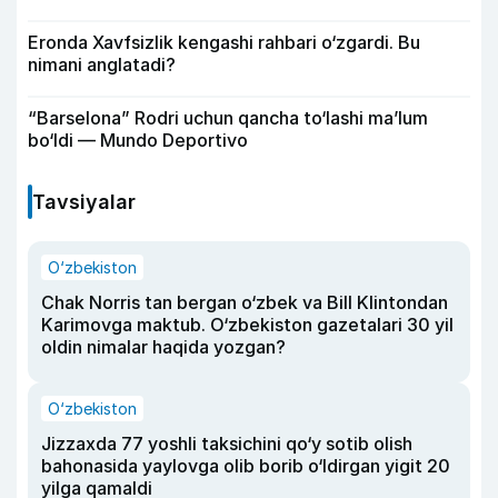
Eronda Xavfsizlik kengashi rahbari o‘zgardi. Bu
nimani anglatadi?
“Barselona” Rodri uchun qancha to‘lashi ma’lum
bo‘ldi — Mundo Deportivo
Tavsiyalar
O‘zbekiston
Chak Norris tan bergan o‘zbek va Bill Klintondan
Karimovga maktub. O‘zbekiston gazetalari 30 yil
oldin nimalar haqida yozgan?
O‘zbekiston
Jizzaxda 77 yoshli taksichini qo‘y sotib olish
bahonasida yaylovga olib borib o‘ldirgan yigit 20
yilga qamaldi