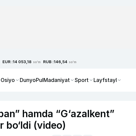
EUR :
RUB :
14 053,18
146,54
so'm
so'm
 Osiyo
Dunyo
Pul
Madaniyat
Sport
Layfstayl
ypan” hamda “G‘azalkent”
 bo‘ldi (video)