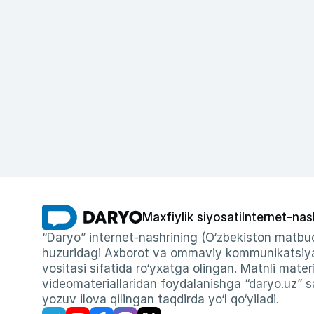
Maxfiylik siyosati
Internet-nas
“Daryo” internet-nashrining (O‘zbekiston matbuo
huzuridagi Axborot va ommaviy kommunikatsiyal
vositasi sifatida ro‘yxatga olingan. Matnli materi
videomateriallaridan foydalanishga “daryo.uz” sa
yozuv ilova qilingan taqdirda yo‘l qo‘yiladi.