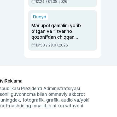
12:24 / 01.08.2026
ayblovlardan asrab
qolgan voqea
Dunyo
Mariupol qamalini yorib
oʻtgan va “Izvarino
qozoni”dan chiqqan
qahramon — Ukraina
19:50 / 29.07.2026
armiyasi bosh
qoʻmondoni Drapatiy
haqida
ivi
Reklama
publikasi Prezidenti Administratsiyasi
-sonli guvohnoma bilan ommaviy axborot
shuningdek, fotografik, grafik, audio va/yoki
et-nashrining muallifligini ko‘rsatuvchi