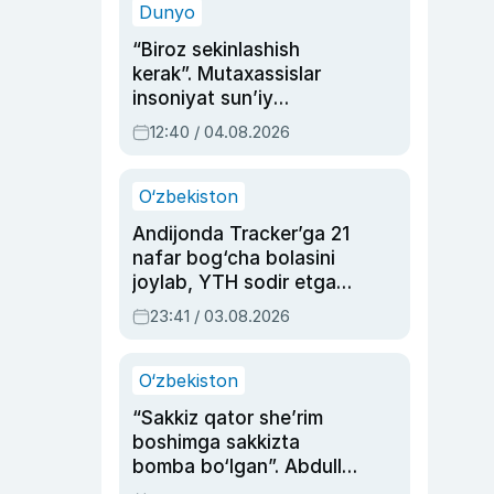
Dunyo
“Biroz sekinlashish
kerak”. Mutaxassislar
insoniyat sun’iy
intellektni boshqara
12:40 / 04.08.2026
olmay qolishidan xavotir
bildirdi
O‘zbekiston
Andijonda Tracker’ga 21
nafar bog‘cha bolasini
joylab, YTH sodir etgan
ayolga sud hukmi o‘qildi
23:41 / 03.08.2026
O‘zbekiston
“Sakkiz qator she’rim
boshimga sakkizta
bomba bo‘lgan”. Abdulla
Oripovni siyosiy