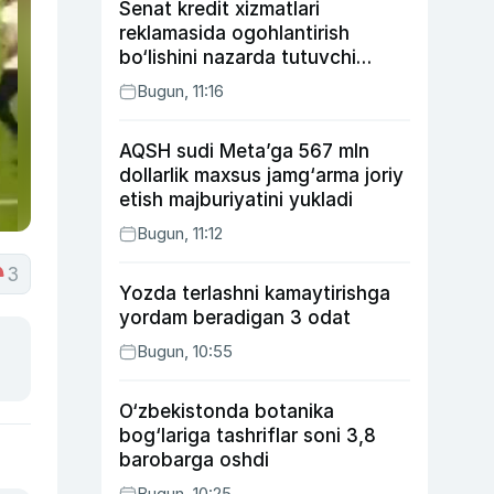
Senat kredit xizmatlari
reklamasida ogohlantirish
bo‘lishini nazarda tutuvchi
qonunni ma’qulladi
Bugun, 11:16
AQSH sudi Meta’ga 567 mln
dollarlik maxsus jamg‘arma joriy
etish majburiyatini yukladi
Bugun, 11:12
3
Yozda terlashni kamaytirishga
yordam beradigan 3 odat
Bugun, 10:55
O‘zbekistonda botanika
bog‘lariga tashriflar soni 3,8
barobarga oshdi
Bugun, 10:25