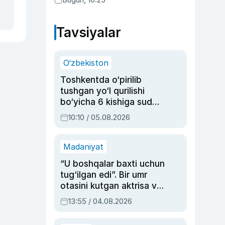
Tavsiyalar
O‘zbekiston
Toshkentda o‘pirilib
tushgan yo‘l qurilishi
bo‘yicha 6 kishiga sud
hukmi o‘qildi
10:10 / 05.08.2026
Madaniyat
“U boshqalar baxti uchun
tug‘ilgan edi”. Bir umr
otasini kutgan aktrisa va
dublyaj ustasi Rimma
13:55 / 04.08.2026
Ahmedovaning
sinovlarga to‘la hayoti