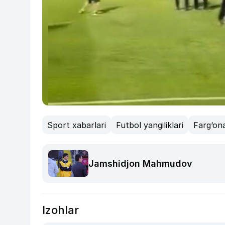
Sport xabarlari
Futbol yangiliklari
Farg‘ona
Jamshidjon Mahmudov
Izohlar