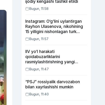
ijodiy kengashi tashkil etildi
Bugun, 11:58
Instagram: O‘g‘lini uylantirgan
Rayhon Ulasenova, nikohining
15 yilligini nishonlagan turk
aktyorlari va Kamelot qasriga
Bugun, 11:57
sayohat qilgan Zebo Rahimova
IIV yo‘l harakati
qoidabuzarliklarini
rasmiylashtirishning yangi
tartibini taklif qildi
Bugun, 11:47
“PSJ” rossiyalik darvozabon
bilan xayrlashishi mumkin
Bugun, 11:40