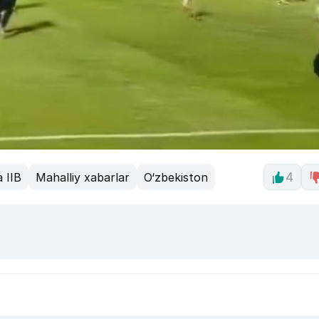
 IIB
Mahalliy xabarlar
O‘zbekiston
4