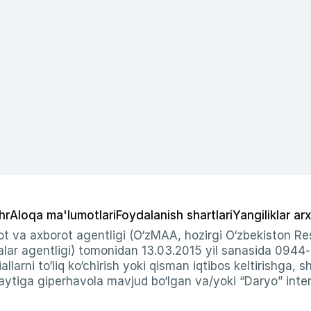
hr
Aloqa ma'lumotlari
Foydalanish shartlari
Yangiliklar arx
t va axborot agentligi (O‘zMAA, hozirgi O‘zbekiston Res
ar agentligi) tomonidan 13.03.2015 yil sanasida 0944
allarni to‘liq ko‘chirish yoki qisman iqtibos keltirishga, 
ytiga giperhavola mavjud bo‘lgan va/yoki “Daryo” intern