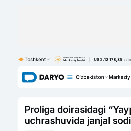
Toshkent
USD :
12 178,85
so'm
O‘zbekiston
Markaziy
Proliga doirasidagi “Ya
uchrashuvida janjal sodir