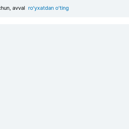
uchun, avval
ro‘yxatdan o‘ting