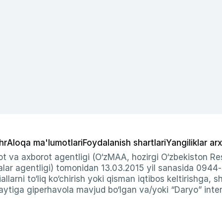
hr
Aloqa ma'lumotlari
Foydalanish shartlari
Yangiliklar arx
t va axborot agentligi (O‘zMAA, hozirgi O‘zbekiston Res
ar agentligi) tomonidan 13.03.2015 yil sanasida 0944
allarni to‘liq ko‘chirish yoki qisman iqtibos keltirishga, 
ytiga giperhavola mavjud bo‘lgan va/yoki “Daryo” intern