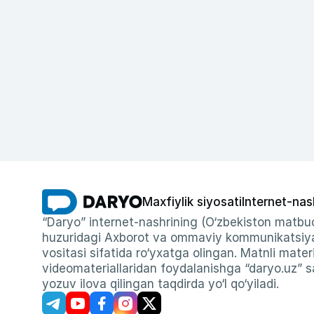
Maxfiylik siyosati
Internet-nas
“Daryo” internet-nashrining (O‘zbekiston matbuo
huzuridagi Axborot va ommaviy kommunikatsiyal
vositasi sifatida ro‘yxatga olingan. Matnli materi
videomateriallaridan foydalanishga “daryo.uz” sa
yozuv ilova qilingan taqdirda yo‘l qo‘yiladi.