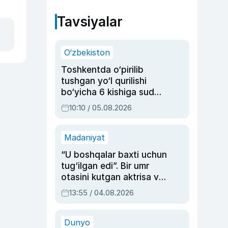
Tavsiyalar
O‘zbekiston
Toshkentda o‘pirilib
tushgan yo‘l qurilishi
bo‘yicha 6 kishiga sud
hukmi o‘qildi
10:10 / 05.08.2026
Madaniyat
“U boshqalar baxti uchun
tug‘ilgan edi”. Bir umr
otasini kutgan aktrisa va
dublyaj ustasi Rimma
13:55 / 04.08.2026
Ahmedovaning
sinovlarga to‘la hayoti
Dunyo