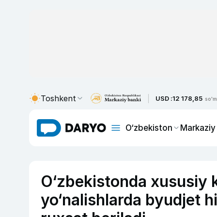
Toshkent
USD :
12 178,85
so'm
O‘zbekiston
Markaziy
O‘zbekistonda xususiy k
yo‘nalishlarda byudjet h