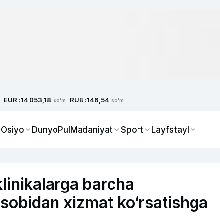
EUR :
RUB :
14 053,18
146,54
so'm
so'm
 Osiyo
Dunyo
Pul
Madaniyat
Sport
Layfstayl
linikalarga barcha
isobidan xizmat ko‘rsatishga