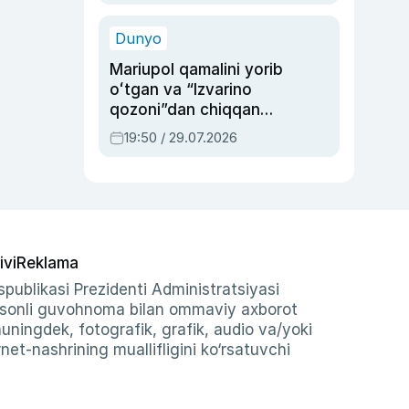
qolgan voqea
Dunyo
Mariupol qamalini yorib
oʻtgan va “Izvarino
qozoni”dan chiqqan
qahramon — Ukraina
19:50 / 29.07.2026
armiyasi bosh
qoʻmondoni Drapatiy
haqida
ivi
Reklama
publikasi Prezidenti Administratsiyasi
-sonli guvohnoma bilan ommaviy axborot
shuningdek, fotografik, grafik, audio va/yoki
et-nashrining muallifligini ko‘rsatuvchi