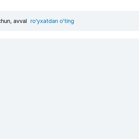
uchun, avval
ro‘yxatdan o‘ting