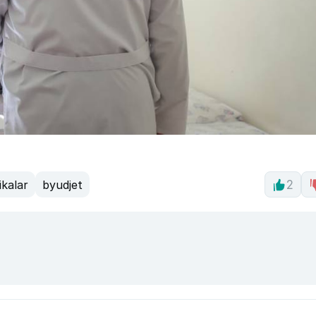
ikalar
byudjet
2