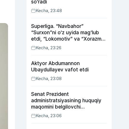
so‘radi
Kecha, 23:48
Superliga. “Navbahor”
“Surxon”ni o‘z uyida mag‘lub
etdi, “Lokomotiv” va “Xorazm”
uyda g‘alaba qozondi
Kecha, 23:26
Aktyor Abdu­mannon
Ubaydullayev vafot etdi
Kecha, 23:08
Senat Prezident
administratsiyasining huquqiy
maqomini belgilovchi
konstitutsiyaviy qonunni
Kecha, 23:06
ma’qulladi