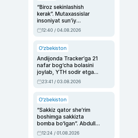
“Biroz sekinlashish
kerak”. Mutaxassislar
insoniyat sun’iy
intellektni boshqara
12:40 / 04.08.2026
olmay qolishidan xavotir
bildirdi
O‘zbekiston
Andijonda Tracker’ga 21
nafar bog‘cha bolasini
joylab, YTH sodir etgan
ayolga sud hukmi o‘qildi
23:41 / 03.08.2026
O‘zbekiston
“Sakkiz qator she’rim
boshimga sakkizta
bomba bo‘lgan”. Abdulla
Oripovni siyosiy
12:24 / 01.08.2026
ayblovlardan asrab