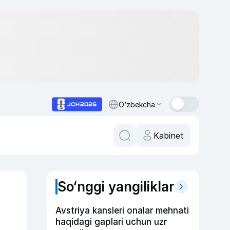
O‘zbekcha
Kabinet
So‘nggi yangiliklar
Avstriya kansleri onalar mehnati
haqidagi gaplari uchun uzr