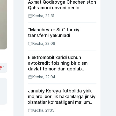
Axmat Qodirovga Checheniston
Qahramoni unvoni berildi
Kecha, 22:31
“Manchester Siti” tarixiy
transferni yakunladi
Kecha, 22:06
Elektromobil xaridi uchun
avtokredit foizining bir qismi
1
davlat tomonidan qoplab
berilishi mumkin
Kecha, 22:04
Janubiy Koreya futbolida yirik
mojaro: xorijlik hakamlarga jinsiy
xizmatlar ko‘rsatilgani ma’lum
qilindi
Kecha, 21:35