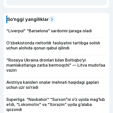
So‘nggi yangiliklar
“Liverpul” “Barselona” sardorini ijaraga oladi
O‘zbekistonda rieltorlik faoliyatini tartibga solish
uchun alohida qonun qabul qilindi
“Rossiya Ukraina dronlari bilan Boltiqbo‘yi
mamlakatlariga zarba bermoqchi” — Litva mudofaa
vaziri
Avstriya kansleri onalar mehnati haqidagi gaplari
uchun uzr so‘radi
Superliga. “Navbahor” “Surxon”ni o‘z uyida mag‘lub
etdi, “Lokomotiv” va “Xorazm” uyda g‘alaba
qozondi