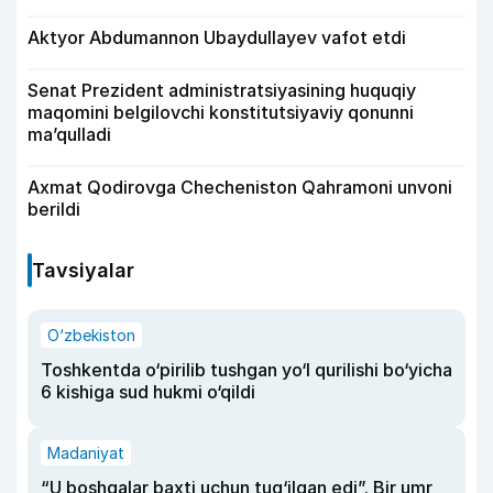
Aktyor Abdu­mannon Ubaydullayev vafot etdi
Senat Prezident administratsiyasining huquqiy
maqomini belgilovchi konstitutsiyaviy qonunni
ma’qulladi
Axmat Qodirovga Checheniston Qahramoni unvoni
berildi
Tavsiyalar
O‘zbekiston
Toshkentda o‘pirilib tushgan yo‘l qurilishi bo‘yicha
6 kishiga sud hukmi o‘qildi
Madaniyat
“U boshqalar baxti uchun tug‘ilgan edi”. Bir umr