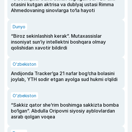
otasini kutgan aktrisa va dublyaj ustasi Rimma
Ahmedovaning sinovlarga to‘la hayoti
Dunyo
“Biroz sekinlashish kerak”. Mutaxassislar
insoniyat sun’iy intellektni boshqara olmay
qolishidan xavotir bildirdi
O‘zbekiston
Andijonda Tracker’ga 21 nafar bog‘cha bolasini
joylab, YTH sodir etgan ayolga sud hukmi o‘qildi
O‘zbekiston
“Sakkiz qator she’rim boshimga sakkizta bomba
bo‘lgan”. Abdulla Oripovni siyosiy ayblovlardan
asrab qolgan voqea