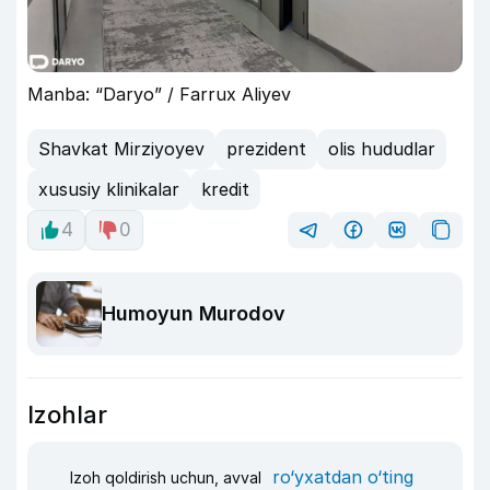
Manba: “Daryo” / Farrux Aliyev
Shavkat Mirziyoyev
prezident
olis hududlar
xususiy klinikalar
kredit
4
0
Humoyun Murodov
Izohlar
ro‘yxatdan o‘ting
Izoh qoldirish uchun, avval