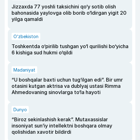
Jizzaxda 77 yoshli taksichini qo‘y sotib olish
bahonasida yaylovga olib borib o‘ldirgan yigit 20
yilga qamaldi
O‘zbekiston
Toshkentda o‘pirilib tushgan yo‘l qurilishi bo‘yicha
6 kishiga sud hukmi o‘qildi
Madaniyat
“U boshqalar baxti uchun tug‘ilgan edi”. Bir umr
otasini kutgan aktrisa va dublyaj ustasi Rimma
Ahmedovaning sinovlarga to‘la hayoti
Dunyo
“Biroz sekinlashish kerak”. Mutaxassislar
insoniyat sun’iy intellektni boshqara olmay
qolishidan xavotir bildirdi