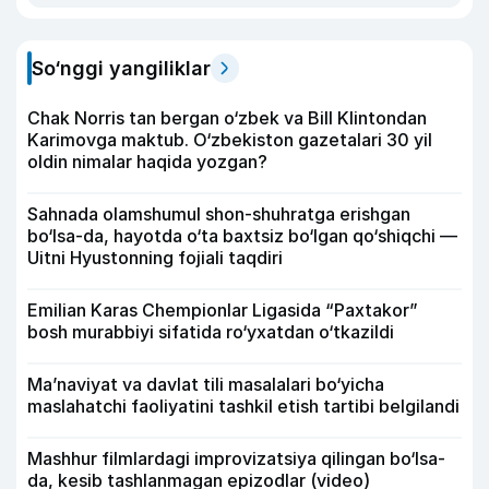
So‘nggi yangiliklar
Chak Norris tan bergan o‘zbek va Bill Klintondan
Karimovga maktub. O‘zbekiston gazetalari 30 yil
oldin nimalar haqida yozgan?
Sahnada olamshumul shon-shuhratga erishgan
bo‘lsa-da, hayotda o‘ta baxtsiz bo‘lgan qo‘shiqchi —
Uitni Hyustonning fojiali taqdiri
Emilian Karas Chempionlar Ligasida “Paxtakor”
bosh murabbiyi sifatida ro‘yxatdan o‘tkazildi
Ma’naviyat va davlat tili masalalari bo‘yicha
maslahatchi faoliyatini tashkil etish tartibi belgilandi
Mashhur filmlardagi improvizatsiya qilingan bo‘lsa-
da, kesib tashlanmagan epizodlar (video)