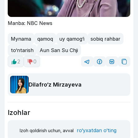
Manba: NBC News
Mynama
qamoq
uy qamog‘i
sobiq rahbar
to‘ntarish
Aun San Su Chji
2
0
Dilafro‘z Mirzayeva
Izohlar
ro‘yxatdan o‘ting
Izoh qoldirish uchun, avval