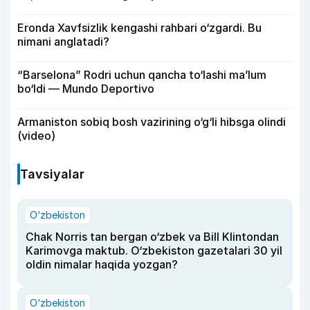
Eronda Xavfsizlik kengashi rahbari o‘zgardi. Bu
nimani anglatadi?
“Barselona” Rodri uchun qancha to‘lashi ma’lum
bo‘ldi — Mundo Deportivo
Armaniston sobiq bosh vazirining o‘g‘li hibsga olindi
(video)
Tavsiyalar
O‘zbekiston
Chak Norris tan bergan o‘zbek va Bill Klintondan
Karimovga maktub. O‘zbekiston gazetalari 30 yil
oldin nimalar haqida yozgan?
O‘zbekiston