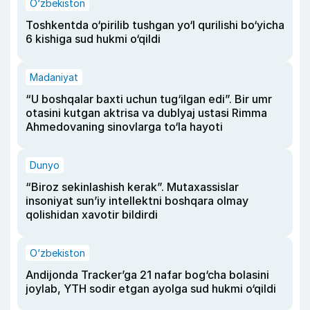
O‘zbekiston
Toshkentda o‘pirilib tushgan yo‘l qurilishi bo‘yicha
6 kishiga sud hukmi o‘qildi
Madaniyat
“U boshqalar baxti uchun tug‘ilgan edi”. Bir umr
otasini kutgan aktrisa va dublyaj ustasi Rimma
Ahmedovaning sinovlarga to‘la hayoti
Dunyo
“Biroz sekinlashish kerak”. Mutaxassislar
insoniyat sun’iy intellektni boshqara olmay
qolishidan xavotir bildirdi
O‘zbekiston
Andijonda Tracker’ga 21 nafar bog‘cha bolasini
joylab, YTH sodir etgan ayolga sud hukmi o‘qildi