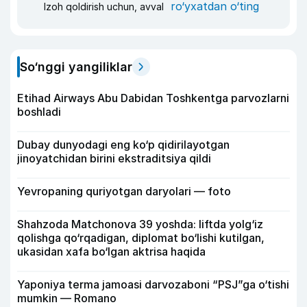
ro‘yxatdan o‘ting
Izoh qoldirish uchun, avval
So‘nggi yangiliklar
Etihad Airways Abu Dabidan Toshkentga parvozlarni
boshladi
Dubay dunyodagi eng ko‘p qidirilayotgan
jinoyatchidan birini ekstraditsiya qildi
Yevropaning quriyotgan daryolari — foto
Shahzoda Matchonova 39 yoshda: liftda yolg‘iz
qolishga qo‘rqadigan, diplomat bo‘lishi kutilgan,
ukasidan xafa bo‘lgan aktrisa haqida
Yaponiya terma jamoasi darvozaboni “PSJ”ga o‘tishi
mumkin — Romano