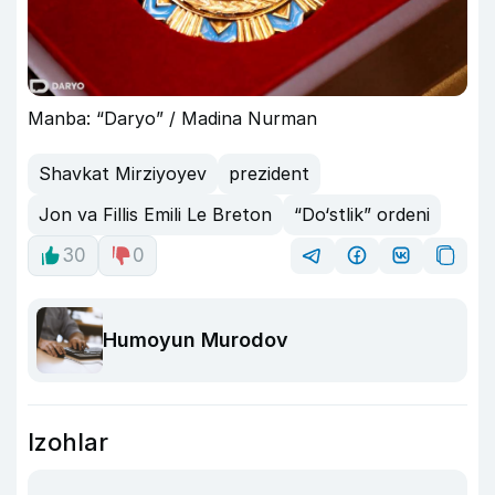
Manba: “Daryo” / Madina Nurman
Shavkat Mirziyoyev
prezident
Jon va Fillis Emili Le Breton
“Do‘stlik” ordeni
30
0
Humoyun Murodov
Izohlar