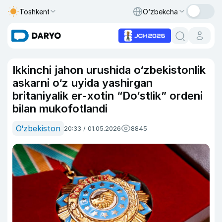
Toshkent
O‘zbekcha
Ikkinchi jahon urushida o‘zbekistonlik
askarni o‘z uyida yashirgan
britaniyalik er-xotin “Do‘stlik” ordeni
bilan mukofotlandi
O‘zbekiston
20:33 / 01.05.2026
8845