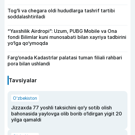
Tog‘li va chegara oldi hududlarga tashrif tartibi
soddalashtiriladi
“Yaxshilik Airdropi”: Uzum, PUBG Mobile va Ona
fondi Bilimlar kuni munosabati bilan xayriya tadbirini
yo‘lga qo‘ymoqda
Farg‘onada Kadastrlar palatasi tuman filiali rahbari
pora bilan ushlandi
Tavsiyalar
O‘zbekiston
Jizzaxda 77 yoshli taksichini qo‘y sotib olish
bahonasida yaylovga olib borib o‘ldirgan yigit 20
yilga qamaldi