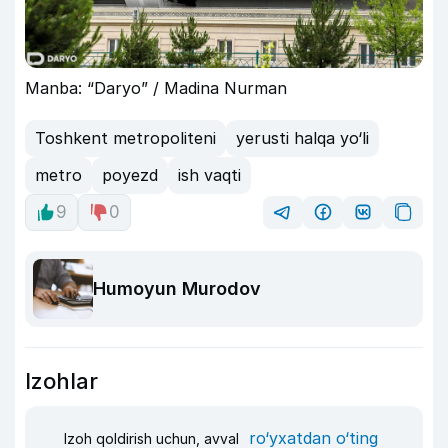
Manba: “Daryo” / Madina Nurman
Toshkent metropoliteni
yerusti halqa yo‘li
metro
poyezd
ish vaqti
9
0
Humoyun Murodov
Izohlar
ro‘yxatdan o‘ting
Izoh qoldirish uchun, avval