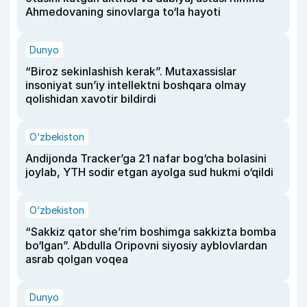
Ahmedovaning sinovlarga to‘la hayoti
Dunyo
“Biroz sekinlashish kerak”. Mutaxassislar
insoniyat sun’iy intellektni boshqara olmay
qolishidan xavotir bildirdi
O‘zbekiston
Andijonda Tracker’ga 21 nafar bog‘cha bolasini
joylab, YTH sodir etgan ayolga sud hukmi o‘qildi
O‘zbekiston
“Sakkiz qator she’rim boshimga sakkizta bomba
bo‘lgan”. Abdulla Oripovni siyosiy ayblovlardan
asrab qolgan voqea
Dunyo