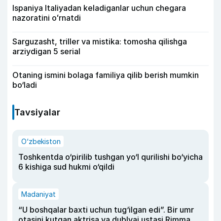
Ispaniya Italiyadan keladiganlar uchun chegara
nazoratini oʻrnatdi
Sarguzasht, triller va mistika: tomosha qilishga
arziydigan 5 serial
Otaning ismini bolaga familiya qilib berish mumkin
bo‘ladi
Tavsiyalar
O‘zbekiston
Toshkentda o‘pirilib tushgan yo‘l qurilishi bo‘yicha
6 kishiga sud hukmi o‘qildi
Madaniyat
“U boshqalar baxti uchun tug‘ilgan edi”. Bir umr
otasini kutgan aktrisa va dublyaj ustasi Rimma