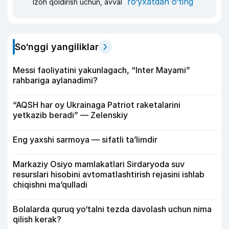
ro‘yxatdan o‘ting
Izoh qoldirish uchun, avval
So‘nggi yangiliklar
Messi faoliyatini yakunlagach, “Inter Mayami”
rahbariga aylanadimi?
“AQSH har oy Ukrainaga Patriot raketalarini
yetkazib beradi” — Zelenskiy
Eng yaxshi sarmoya — sifatli ta’limdir
Markaziy Osiyo mamlakatlari Sirdaryoda suv
resurslari hisobini avtomatlashtirish rejasini ishlab
chiqishni ma’qulladi
Bolalarda quruq yo‘talni tezda davolash uchun nima
qilish kerak?