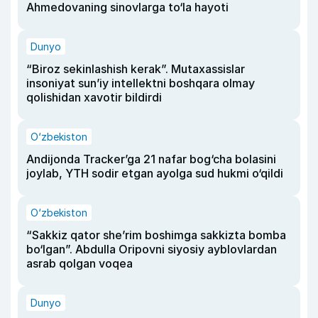
Ahmedovaning sinovlarga to‘la hayoti
Dunyo
“Biroz sekinlashish kerak”. Mutaxassislar
insoniyat sun’iy intellektni boshqara olmay
qolishidan xavotir bildirdi
O‘zbekiston
Andijonda Tracker’ga 21 nafar bog‘cha bolasini
joylab, YTH sodir etgan ayolga sud hukmi o‘qildi
O‘zbekiston
“Sakkiz qator she’rim boshimga sakkizta bomba
bo‘lgan”. Abdulla Oripovni siyosiy ayblovlardan
asrab qolgan voqea
Dunyo