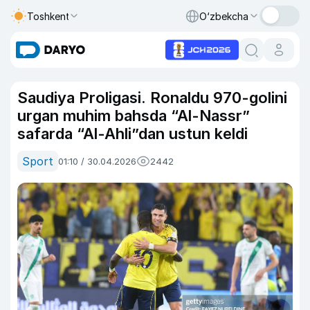
Toshkent
O‘zbekcha
Saudiya Proligasi. Ronaldu 970-golini
urgan muhim bahsda “Al-Nassr”
safarda “Al-Ahli”dan ustun keldi
Sport
01:10 / 30.04.2026
2442