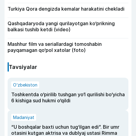
Turkiya Qora dengizda kemalar harakatini chekladi
Qashqadaryoda yangi qurilayotgan ko‘prikning
balkasi tushib ketdi (video)
Mashhur film va seriallardagi tomoshabin
payqamagan qo‘pol xatolar (foto)
Tavsiyalar
O‘zbekiston
Toshkentda o‘pirilib tushgan yo‘l qurilishi bo‘yicha
6 kishiga sud hukmi o‘qildi
Madaniyat
“U boshqalar baxti uchun tug‘ilgan edi”. Bir umr
otasini kutgan aktrisa va dublyaj ustasi Rimma