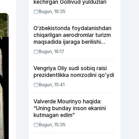
kechirgan Gollivud yulduzlari
Bugun, 16:35
O‘zbekistonda foydalanishdan
chiqarilgan aerodromlar turizm
maqsadida ijaraga berilishi
mumkin
Bugun, 16:17
Vengriya Oliy sudi sobiq raisi
prezidentlikka nomzodini qoʻydi
Bugun, 15:41
Valverde Mourinyo haqida:
“Uning bunday inson ekanini
kutmagan edim”
Bugun, 15:35