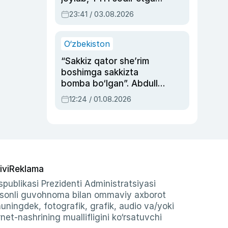
ayolga sud hukmi o‘qildi
23:41 / 03.08.2026
O‘zbekiston
“Sakkiz qator she’rim
boshimga sakkizta
bomba bo‘lgan”. Abdulla
Oripovni siyosiy
12:24 / 01.08.2026
ayblovlardan asrab
qolgan voqea
ivi
Reklama
publikasi Prezidenti Administratsiyasi
-sonli guvohnoma bilan ommaviy axborot
shuningdek, fotografik, grafik, audio va/yoki
et-nashrining muallifligini ko‘rsatuvchi