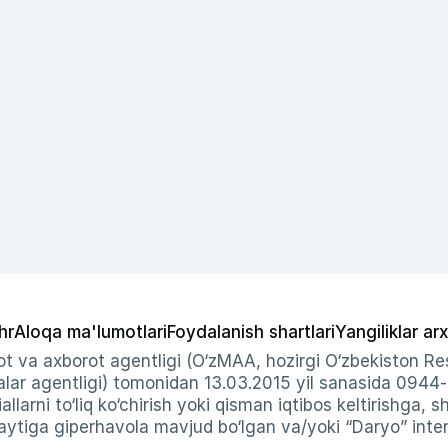
hr
Aloqa ma'lumotlari
Foydalanish shartlari
Yangiliklar arx
t va axborot agentligi (O‘zMAA, hozirgi O‘zbekiston Res
ar agentligi) tomonidan 13.03.2015 yil sanasida 0944
allarni to‘liq ko‘chirish yoki qisman iqtibos keltirishga, 
ytiga giperhavola mavjud bo‘lgan va/yoki “Daryo” intern