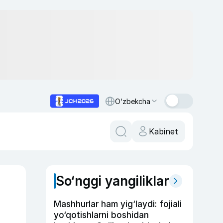
O‘zbekcha
Kabinet
So‘nggi yangiliklar
Mashhurlar ham yig‘laydi: fojiali
yo‘qotishlarni boshidan