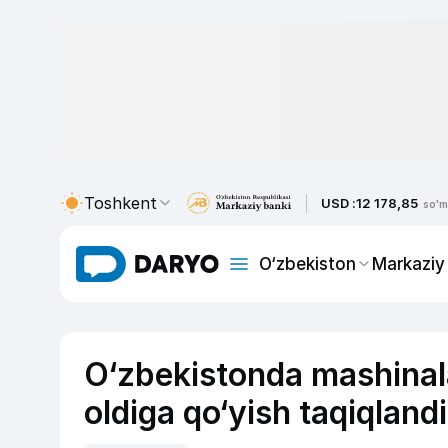
Toshkent
USD :
12 178,85
so'm
O‘zbekiston
Markaziy
O‘zbekistonda mashinala
oldiga qo‘yish taqiqlandi