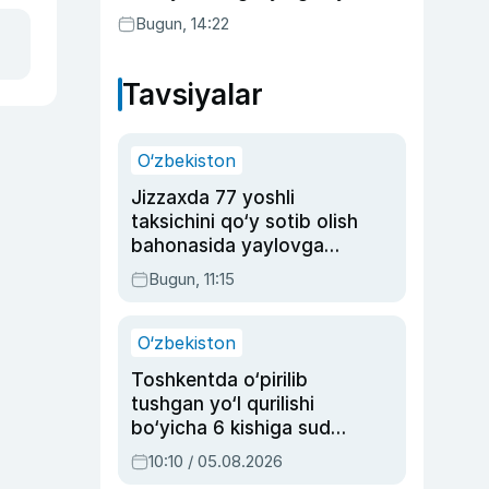
Bugun, 14:22
Tavsiyalar
O‘zbekiston
Jizzaxda 77 yoshli
taksichini qo‘y sotib olish
bahonasida yaylovga
olib borib o‘ldirgan yigit
Bugun, 11:15
20 yilga qamaldi
O‘zbekiston
Toshkentda o‘pirilib
tushgan yo‘l qurilishi
bo‘yicha 6 kishiga sud
hukmi o‘qildi
10:10 / 05.08.2026