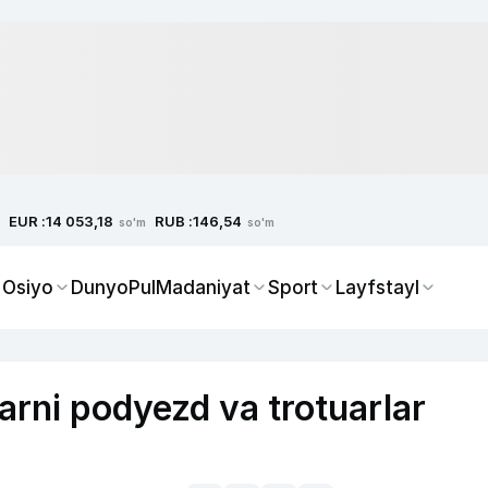
EUR :
RUB :
14 053,18
146,54
so'm
so'm
 Osiyo
Dunyo
Pul
Madaniyat
Sport
Layfstayl
rni podyezd va trotuarlar