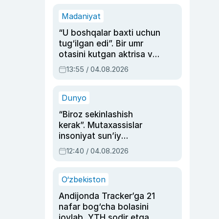
Madaniyat
“U boshqalar baxti uchun
tug‘ilgan edi”. Bir umr
otasini kutgan aktrisa va
dublyaj ustasi Rimma
13:55 / 04.08.2026
Ahmedovaning
sinovlarga to‘la hayoti
Dunyo
“Biroz sekinlashish
kerak”. Mutaxassislar
insoniyat sun’iy
intellektni boshqara
12:40 / 04.08.2026
olmay qolishidan xavotir
bildirdi
O‘zbekiston
Andijonda Tracker’ga 21
nafar bog‘cha bolasini
joylab, YTH sodir etgan