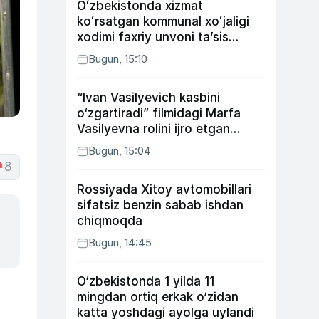
Oʻzbekistonda xizmat
koʻrsatgan kommunal xoʻjaligi
xodimi faxriy unvoni taʼsis
etilishi mumkin
Bugun, 15:10
“Ivan Vasilyevich kasbini
o‘zgartiradi” filmidagi Marfa
Vasilyevna rolini ijro etgan
aktrisaning taqdiri qanday
Bugun, 15:04
kechdi?
8
Rossiyada Xitoy avtomobillari
sifatsiz benzin sabab ishdan
chiqmoqda
Bugun, 14:45
O‘zbekistonda 1 yilda 11
mingdan ortiq erkak o‘zidan
katta yoshdagi ayolga uylandi