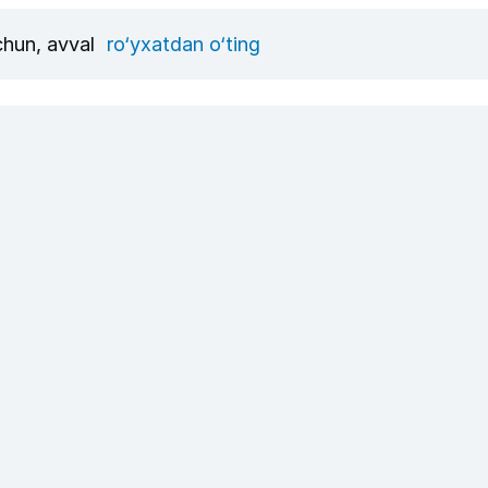
uchun, avval
ro‘yxatdan o‘ting