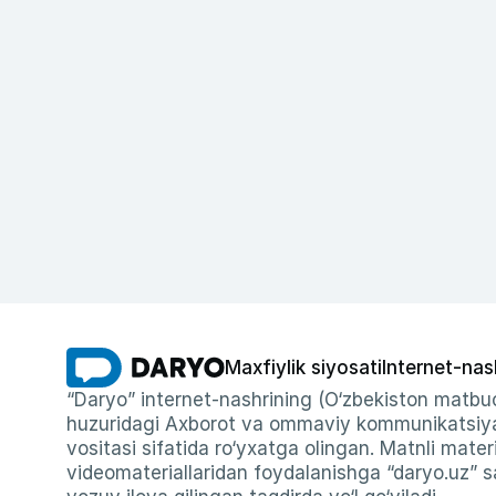
Maxfiylik siyosati
Internet-nas
“Daryo” internet-nashrining (O‘zbekiston matbuo
huzuridagi Axborot va ommaviy kommunikatsiyal
vositasi sifatida ro‘yxatga olingan. Matnli materi
videomateriallaridan foydalanishga “daryo.uz” sa