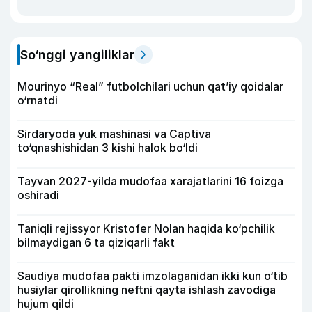
So‘nggi yangiliklar
Mourinyo “Real” futbolchilari uchun qat’iy qoidalar
o‘rnatdi
Sirdaryoda yuk mashinasi va Captiva
to‘qnashishidan 3 kishi halok bo‘ldi
Tayvan 2027-yilda mudofaa xarajatlarini 16 foizga
oshiradi
Taniqli rejissyor Kristofer Nolan haqida ko‘pchilik
bilmaydigan 6 ta qiziqarli fakt
Saudiya mudofaa pakti imzolaganidan ikki kun o‘tib
husiylar qirollikning neftni qayta ishlash zavodiga
hujum qildi