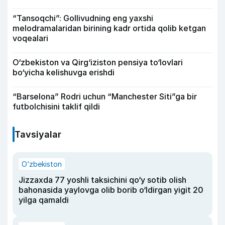
“Tansoqchi”: Gollivudning eng yaxshi
melodramalaridan birining kadr ortida qolib ketgan
voqealari
O‘zbekiston va Qirg‘iziston pensiya to‘lovlari
bo‘yicha kelishuvga erishdi
“Barselona” Rodri uchun “Manchester Siti”ga bir
futbolchisini taklif qildi
Tavsiyalar
O‘zbekiston
Jizzaxda 77 yoshli taksichini qo‘y sotib olish
bahonasida yaylovga olib borib o‘ldirgan yigit 20
yilga qamaldi