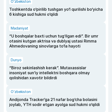
O‘zbekiston
Toshkentda o‘pirilib tushgan yo‘l qurilishi bo‘yicha
6 kishiga sud hukmi o‘qildi
Madaniyat
“U boshqalar baxti uchun tug‘ilgan edi”. Bir umr
otasini kutgan aktrisa va dublyaj ustasi Rimma
Ahmedovaning sinovlarga to‘la hayoti
Dunyo
“Biroz sekinlashish kerak”. Mutaxassislar
insoniyat sun’iy intellektni boshqara olmay
qolishidan xavotir bildirdi
O‘zbekiston
Andijonda Tracker’ga 21 nafar bog‘cha bolasini
joylab, YTH sodir etgan ayolga sud hukmi o‘qildi