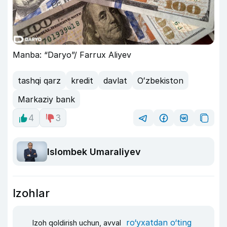
Manba: “Daryo”/ Farrux Aliyev
tashqi qarz
kredit
davlat
Oʻzbekiston
Markaziy bank
4
3
Islombek Umaraliyev
Izohlar
ro‘yxatdan o‘ting
Izoh qoldirish uchun, avval