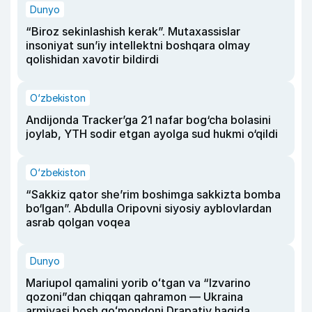
Dunyo
“Biroz sekinlashish kerak”. Mutaxassislar
insoniyat sun’iy intellektni boshqara olmay
qolishidan xavotir bildirdi
O‘zbekiston
Andijonda Tracker’ga 21 nafar bog‘cha bolasini
joylab, YTH sodir etgan ayolga sud hukmi o‘qildi
O‘zbekiston
“Sakkiz qator she’rim boshimga sakkizta bomba
bo‘lgan”. Abdulla Oripovni siyosiy ayblovlardan
asrab qolgan voqea
Dunyo
Mariupol qamalini yorib oʻtgan va “Izvarino
qozoni”dan chiqqan qahramon — Ukraina
armiyasi bosh qoʻmondoni Drapatiy haqida