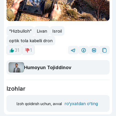
“Hizbulloh”
Livan
Isroil
optik tola kabelli dron
31
1
Humoyun Tojiddinov
Izohlar
ro‘yxatdan o‘ting
Izoh qoldirish uchun, avval