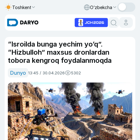
Toshkent
O‘zbekcha
“Isroilda bunga yechim yo‘q”.
“Hizbulloh” maxsus dronlardan
tobora kengroq foydalanmoqda
Dunyo
13:45 / 30.04.2026
5302