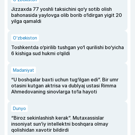
Jizzaxda 77 yoshli taksichini qo‘y sotib olish
bahonasida yaylovga olib borib o‘ldirgan yigit 20
yilga qamaldi
O‘zbekiston
Toshkentda o‘pirilib tushgan yo‘l qurilishi bo‘yicha
6 kishiga sud hukmi o‘qildi
Madaniyat
“U boshqalar baxti uchun tug‘ilgan edi”. Bir umr
otasini kutgan aktrisa va dublyaj ustasi Rimma
Ahmedovaning sinovlarga to‘la hayoti
Dunyo
“Biroz sekinlashish kerak”. Mutaxassislar
insoniyat sun’iy intellektni boshqara olmay
qolishidan xavotir bildirdi