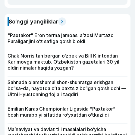
So‘nggi yangiliklar
"Paxtakor" Eron terma jamoasi a’zosi Murtazo
Puraliganjini o‘z safiga qo‘shib oldi
Chak Norris tan bergan o‘zbek va Bill Klintondan
Karimovga maktub. O‘zbekiston gazetalari 30 yil
oldin nimalar haqida yozgan?
Sahnada olamshumul shon-shuhratga erishgan
bo‘lsa-da, hayotda o‘ta baxtsiz bo‘lgan qo‘shiqchi —
Uitni Hyustonning fojiali taqdiri
Emilian Karas Chempionlar Ligasida “Paxtakor”
bosh murabbiyi sifatida ro‘yxatdan o‘tkazildi
Ma’naviyat va davlat tili masalalari bo‘yicha