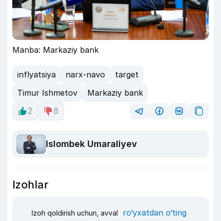
Manba: Markaziy bank
inflyatsiya
narx-navo
target
Timur Ishmetov
Markaziy bank
2
8
Islombek Umaraliyev
Izohlar
ro‘yxatdan o‘ting
Izoh qoldirish uchun, avval