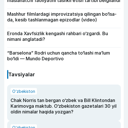
maslahatchi faoliyatini tashkil etish tartibi belgilandi
Mashhur filmlardagi improvizatsiya qilingan bo‘lsa-
da, kesib tashlanmagan epizodlar (video)
Eronda Xavfsizlik kengashi rahbari o‘zgardi. Bu
nimani anglatadi?
“Barselona” Rodri uchun qancha to‘lashi ma’lum
bo‘ldi — Mundo Deportivo
Tavsiyalar
O‘zbekiston
Chak Norris tan bergan o‘zbek va Bill Klintondan
Karimovga maktub. O‘zbekiston gazetalari 30 yil
oldin nimalar haqida yozgan?
O‘zbekiston