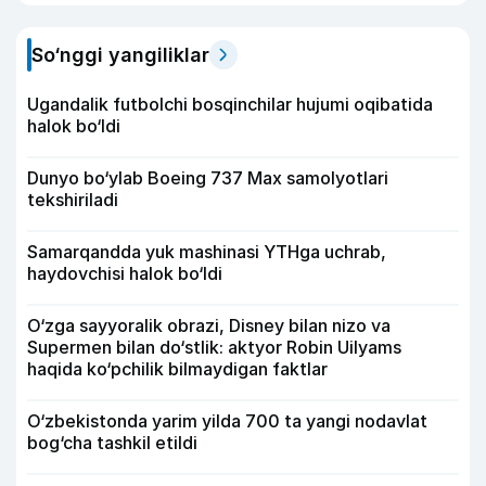
So‘nggi yangiliklar
Ugandalik futbolchi bosqinchilar hujumi oqibatida
halok bo‘ldi
Dunyo bo‘ylab Boeing 737 Max samolyotlari
tekshiriladi
Samarqandda yuk mashinasi YTHga uchrab,
haydovchisi halok bo‘ldi
O‘zga sayyoralik obrazi, Disney bilan nizo va
Supermen bilan do‘stlik: aktyor Robin Uilyams
haqida ko‘pchilik bilmaydigan faktlar
O‘zbekistonda yarim yilda 700 ta yangi nodavlat
bog‘cha tashkil etildi