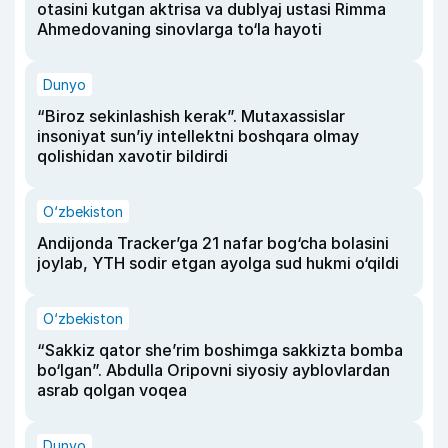
otasini kutgan aktrisa va dublyaj ustasi Rimma
Ahmedovaning sinovlarga to‘la hayoti
Dunyo
“Biroz sekinlashish kerak”. Mutaxassislar
insoniyat sun’iy intellektni boshqara olmay
qolishidan xavotir bildirdi
O‘zbekiston
Andijonda Tracker’ga 21 nafar bog‘cha bolasini
joylab, YTH sodir etgan ayolga sud hukmi o‘qildi
O‘zbekiston
“Sakkiz qator she’rim boshimga sakkizta bomba
bo‘lgan”. Abdulla Oripovni siyosiy ayblovlardan
asrab qolgan voqea
Dunyo