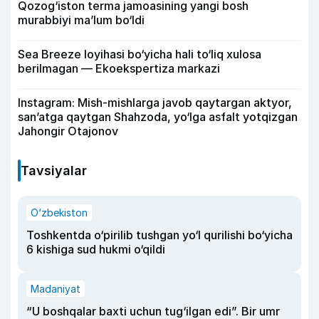
Qozog‘iston terma jamoasining yangi bosh
murabbiyi ma’lum bo‘ldi
Sea Breeze loyihasi bo‘yicha hali to‘liq xulosa
berilmagan — Ekoekspertiza markazi
Instagram: Mish-mishlarga javob qaytargan aktyor,
san’atga qaytgan Shahzoda, yo‘lga asfalt yotqizgan
Jahongir Otajonov
Tavsiyalar
O‘zbekiston
Toshkentda o‘pirilib tushgan yo‘l qurilishi bo‘yicha
6 kishiga sud hukmi o‘qildi
Madaniyat
“U boshqalar baxti uchun tug‘ilgan edi”. Bir umr