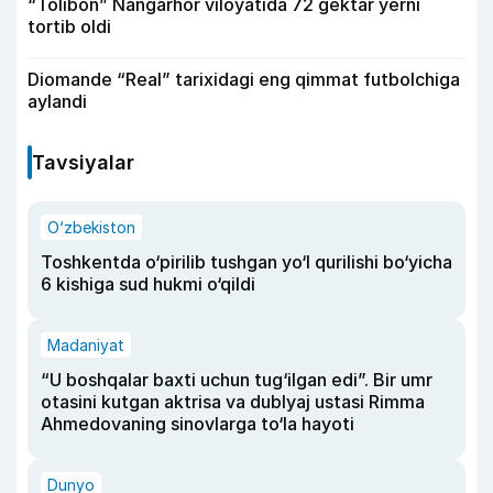
“Tolibon” Nangarhor viloyatida 72 gektar yerni
tortib oldi
Diomande “Real” tarixidagi eng qimmat futbolchiga
aylandi
Tavsiyalar
O‘zbekiston
Toshkentda o‘pirilib tushgan yo‘l qurilishi bo‘yicha
6 kishiga sud hukmi o‘qildi
Madaniyat
“U boshqalar baxti uchun tug‘ilgan edi”. Bir umr
otasini kutgan aktrisa va dublyaj ustasi Rimma
Ahmedovaning sinovlarga to‘la hayoti
Dunyo