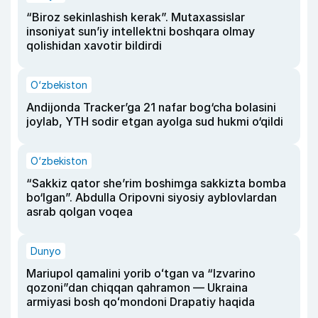
“Biroz sekinlashish kerak”. Mutaxassislar
insoniyat sun’iy intellektni boshqara olmay
qolishidan xavotir bildirdi
O‘zbekiston
Andijonda Tracker’ga 21 nafar bog‘cha bolasini
joylab, YTH sodir etgan ayolga sud hukmi o‘qildi
O‘zbekiston
“Sakkiz qator she’rim boshimga sakkizta bomba
bo‘lgan”. Abdulla Oripovni siyosiy ayblovlardan
asrab qolgan voqea
Dunyo
Mariupol qamalini yorib oʻtgan va “Izvarino
qozoni”dan chiqqan qahramon — Ukraina
armiyasi bosh qoʻmondoni Drapatiy haqida