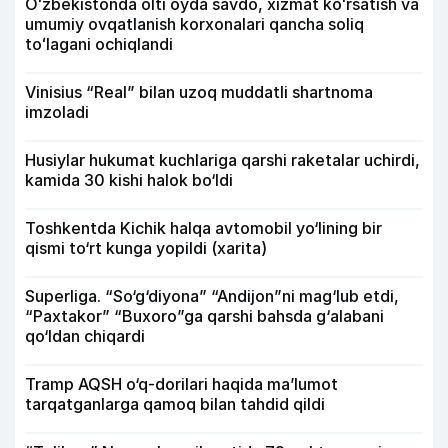
Oʻzbekistonda olti oyda savdo, xizmat koʻrsatish va
umumiy ovqatlanish korxonalari qancha soliq
toʻlagani ochiqlandi
Vinisius “Real” bilan uzoq muddatli shartnoma
imzoladi
Husiylar hukumat kuchlariga qarshi raketalar uchirdi,
kamida 30 kishi halok bo‘ldi
Toshkentda Kichik halqa avtomobil yo‘lining bir
qismi to‘rt kunga yopildi (xarita)
Superliga. “So‘g‘diyona” “Andijon”ni mag‘lub etdi,
“Paxtakor” “Buxoro”ga qarshi bahsda g‘alabani
qo‘ldan chiqardi
Tramp AQSH o‘q-dorilari haqida ma’lumot
tarqatganlarga qamoq bilan tahdid qildi