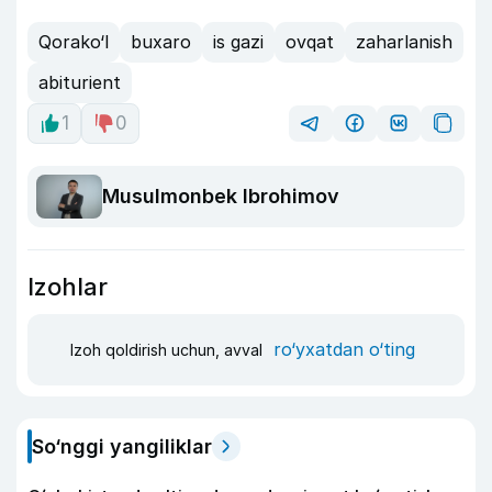
Qorako‘l
buxaro
is gazi
ovqat
zaharlanish
abiturient
1
0
Musulmonbek Ibrohimov
Izohlar
ro‘yxatdan o‘ting
Izoh qoldirish uchun, avval
So‘nggi yangiliklar