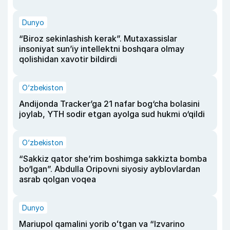
Dunyo
“Biroz sekinlashish kerak”. Mutaxassislar
insoniyat sun’iy intellektni boshqara olmay
qolishidan xavotir bildirdi
O‘zbekiston
Andijonda Tracker’ga 21 nafar bog‘cha bolasini
joylab, YTH sodir etgan ayolga sud hukmi o‘qildi
O‘zbekiston
“Sakkiz qator she’rim boshimga sakkizta bomba
bo‘lgan”. Abdulla Oripovni siyosiy ayblovlardan
asrab qolgan voqea
Dunyo
Mariupol qamalini yorib oʻtgan va “Izvarino