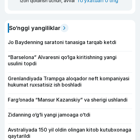
ro‘yxatdan o‘ting
Izoh qoldirish uchun, avval
So‘nggi yangiliklar
Jo Baydenning saratoni tanasiga tarqab ketdi
“Barselona” Alvaresni qo‘lga kiritishning yangi
usulini topdi
Grenlandiyada Trampga aloqador neft kompaniyasi
hukumat ruxsatisiz ish boshladi
Farg‘onada “Mansur Kazanskiy” va sherigi ushlandi
Zidanning o‘g‘li yangi jamoaga o‘tdi
Avstraliyada 150 yil oldin olingan kitob kutubxonaga
qaytarildi