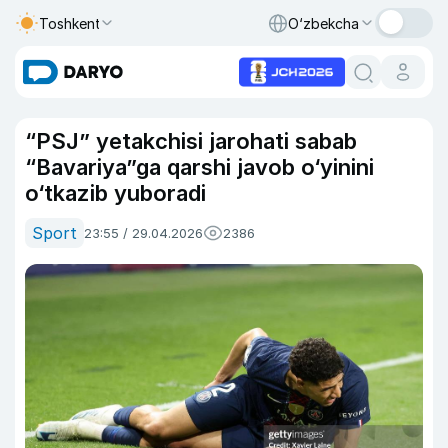
Toshkent
O‘zbekcha
“PSJ” yetakchisi jarohati sabab
“Bavariya”ga qarshi javob o‘yinini
o‘tkazib yuboradi
Sport
23:55 / 29.04.2026
2386