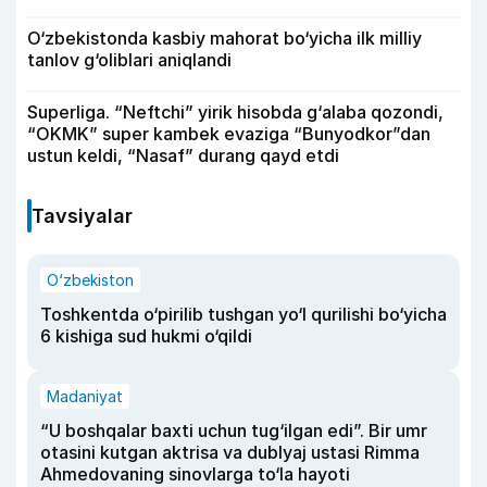
O‘zbekistonda kasbiy mahorat bo‘yicha ilk milliy
tanlov g‘oliblari aniqlandi
Superliga. “Neftchi” yirik hisobda g‘alaba qozondi,
“OKMK” super kambek evaziga “Bunyodkor”dan
ustun keldi, “Nasaf” durang qayd etdi
Tavsiyalar
O‘zbekiston
Toshkentda o‘pirilib tushgan yo‘l qurilishi bo‘yicha
6 kishiga sud hukmi o‘qildi
Madaniyat
“U boshqalar baxti uchun tug‘ilgan edi”. Bir umr
otasini kutgan aktrisa va dublyaj ustasi Rimma
Ahmedovaning sinovlarga to‘la hayoti