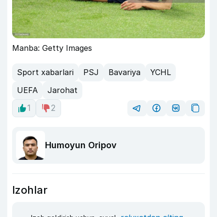
Manba: Getty Images
Sport xabarlari
PSJ
Bavariya
YCHL
UEFA
Jarohat
1
2
Humoyun Oripov
Izohlar