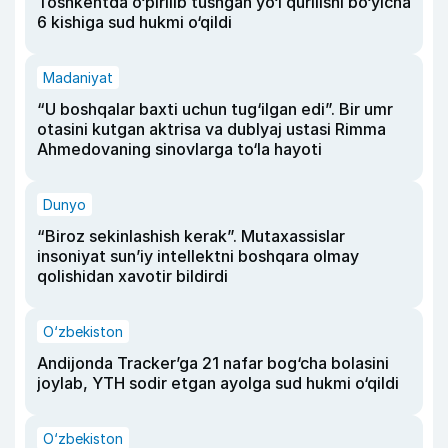
Toshkentda o‘pirilib tushgan yo‘l qurilishi bo‘yicha
6 kishiga sud hukmi o‘qildi
Madaniyat
“U boshqalar baxti uchun tug‘ilgan edi”. Bir umr
otasini kutgan aktrisa va dublyaj ustasi Rimma
Ahmedovaning sinovlarga to‘la hayoti
Dunyo
“Biroz sekinlashish kerak”. Mutaxassislar
insoniyat sun’iy intellektni boshqara olmay
qolishidan xavotir bildirdi
O‘zbekiston
Andijonda Tracker’ga 21 nafar bog‘cha bolasini
joylab, YTH sodir etgan ayolga sud hukmi o‘qildi
O‘zbekiston