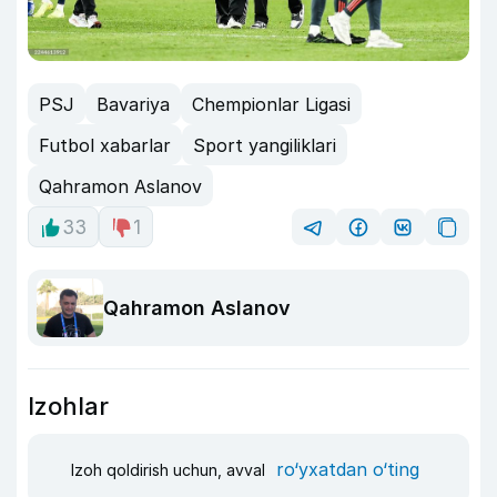
PSJ
Bavariya
Chempionlar Ligasi
Futbol xabarlar
Sport yangiliklari
Qahramon Aslanov
33
1
Qahramon Aslanov
Izohlar
ro‘yxatdan o‘ting
Izoh qoldirish uchun, avval