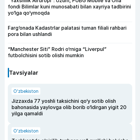
“Yaxshilik Airdropi”: Uzum, PUBG Mobile va Ona
fondi Bilimlar kuni munosabati bilan xayriya tadbirini
yo‘lga qo‘ymoqda
Farg‘onada Kadastrlar palatasi tuman filiali rahbari
pora bilan ushlandi
“Manchester Siti” Rodri o‘rniga “Liverpul”
futbolchisini sotib olishi mumkin
Tavsiyalar
O‘zbekiston
Jizzaxda 77 yoshli taksichini qo‘y sotib olish
bahonasida yaylovga olib borib o‘ldirgan yigit 20
yilga qamaldi
O‘zbekiston