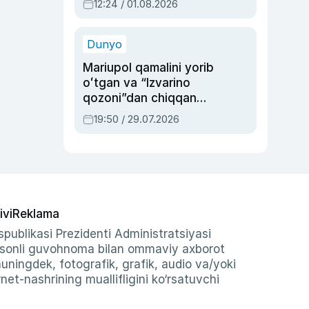
12:24 / 01.08.2026
ayblovlardan asrab
qolgan voqea
Dunyo
Mariupol qamalini yorib
oʻtgan va “Izvarino
qozoni”dan chiqqan
qahramon — Ukraina
19:50 / 29.07.2026
armiyasi bosh
qoʻmondoni Drapatiy
haqida
ivi
Reklama
publikasi Prezidenti Administratsiyasi
-sonli guvohnoma bilan ommaviy axborot
shuningdek, fotografik, grafik, audio va/yoki
et-nashrining muallifligini ko‘rsatuvchi