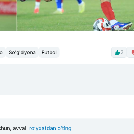
o
So'g'diyona
Futbol
2
uchun, avval
ro‘yxatdan o‘ting