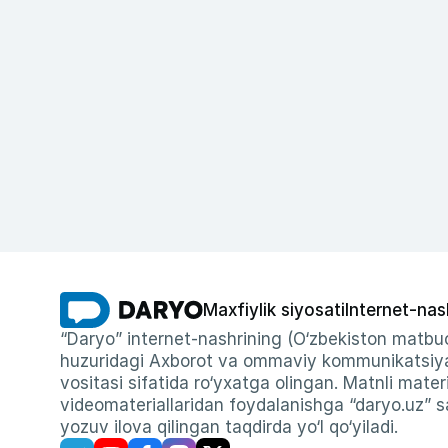
Maxfiylik siyosati
Internet-nas
“Daryo” internet-nashrining (O‘zbekiston matbuo
huzuridagi Axborot va ommaviy kommunikatsiyal
vositasi sifatida ro‘yxatga olingan. Matnli materi
videomateriallaridan foydalanishga “daryo.uz” sa
yozuv ilova qilingan taqdirda yo‘l qo‘yiladi.