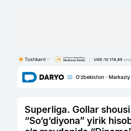
Toshkent
USD :
12 178,85
so'm
O‘zbekiston
Markaziy
Superliga. Gollar shousi
“So‘g‘diyona” yirik hiso