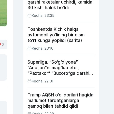
qarshi raketalar uchirdi, kamida
30 kishi halok bo‘ldi
Kecha, 23:35
Toshkentda Kichik halqa
avtomobil yo‘lining bir qismi
to‘rt kunga yopildi (xarita)
2
Kecha, 23:10
Superliga. “So‘g‘diyona”
“Andijon”ni mag‘lub etdi,
“Paxtakor” “Buxoro”ga qarshi
bahsda g‘alabani qo‘ldan
Kecha, 22:31
chiqardi
Tramp AQSH o‘q-dorilari haqida
ma’lumot tarqatganlarga
qamoq bilan tahdid qildi
Kecha, 22:28