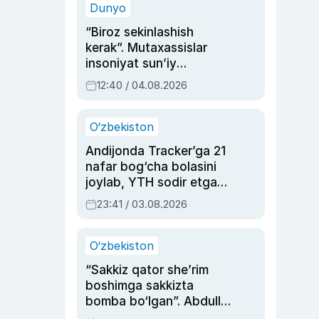
Dunyo
“Biroz sekinlashish
kerak”. Mutaxassislar
insoniyat sun’iy
intellektni boshqara
12:40 / 04.08.2026
olmay qolishidan xavotir
bildirdi
O‘zbekiston
Andijonda Tracker’ga 21
nafar bog‘cha bolasini
joylab, YTH sodir etgan
ayolga sud hukmi o‘qildi
23:41 / 03.08.2026
O‘zbekiston
“Sakkiz qator she’rim
boshimga sakkizta
bomba bo‘lgan”. Abdulla
Oripovni siyosiy