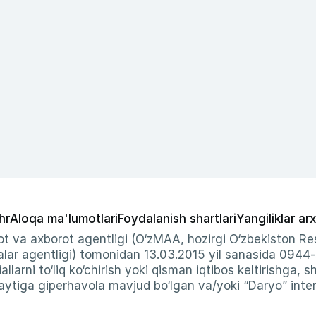
hr
Aloqa ma'lumotlari
Foydalanish shartlari
Yangiliklar arx
t va axborot agentligi (O‘zMAA, hozirgi O‘zbekiston Res
ar agentligi) tomonidan 13.03.2015 yil sanasida 0944
allarni to‘liq ko‘chirish yoki qisman iqtibos keltirishga, 
ytiga giperhavola mavjud bo‘lgan va/yoki “Daryo” intern