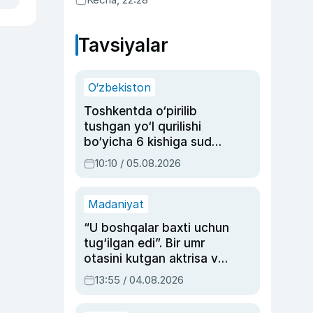
Tavsiyalar
O‘zbekiston
Toshkentda o‘pirilib
tushgan yo‘l qurilishi
bo‘yicha 6 kishiga sud
hukmi o‘qildi
10:10 / 05.08.2026
Madaniyat
“U boshqalar baxti uchun
tug‘ilgan edi”. Bir umr
otasini kutgan aktrisa va
dublyaj ustasi Rimma
13:55 / 04.08.2026
Ahmedovaning
sinovlarga to‘la hayoti