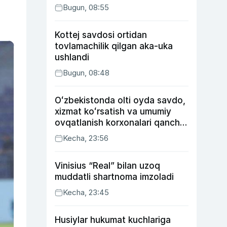
Bugun, 08:55
Kottej savdosi ortidan
tovlamachilik qilgan aka-uka
ushlandi
Bugun, 08:48
Oʻzbekistonda olti oyda savdo,
xizmat koʻrsatish va umumiy
ovqatlanish korxonalari qancha
soliq toʻlagani ochiqlandi
Kecha, 23:56
Vinisius “Real” bilan uzoq
muddatli shartnoma imzoladi
Kecha, 23:45
Husiylar hukumat kuchlariga