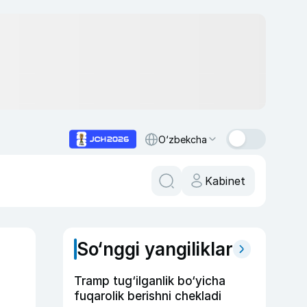
O‘zbekcha
Kabinet
So‘nggi yangiliklar
Tramp tug‘ilganlik bo‘yicha
fuqarolik berishni chekladi