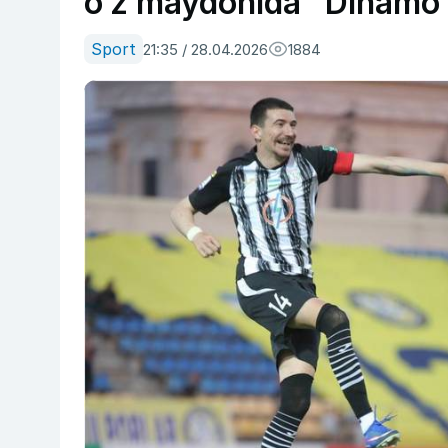
o‘z maydonida “Dinamo”
Sport
21:35 / 28.04.2026
1884