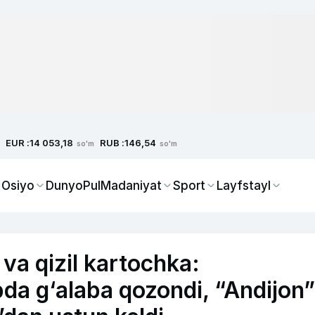
EUR :
RUB :
14 053,18
146,54
so'm
so'm
 Osiyo
Dunyo
Pul
Madaniyat
Sport
Layfstayl
 va qizil kartochka:
bda g‘alaba qozondi, “Andijon”