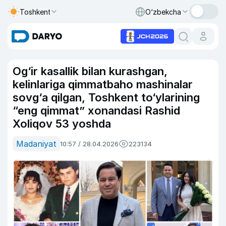
Toshkent
O‘zbekcha
Og‘ir kasallik bilan kurashgan,
kelinlariga qimmatbaho mashinalar
sovg‘a qilgan, Toshkent to‘ylarining
“eng qimmat” xonandasi Rashid
Xoliqov 53 yoshda
Madaniyat
10:57 / 28.04.2026
223134