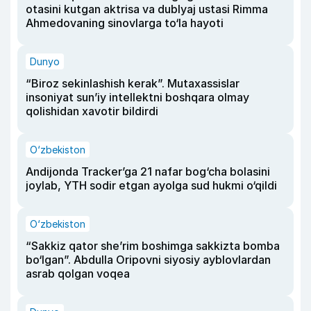
otasini kutgan aktrisa va dublyaj ustasi Rimma
Ahmedovaning sinovlarga to‘la hayoti
Dunyo
“Biroz sekinlashish kerak”. Mutaxassislar
insoniyat sun’iy intellektni boshqara olmay
qolishidan xavotir bildirdi
O‘zbekiston
Andijonda Tracker’ga 21 nafar bog‘cha bolasini
joylab, YTH sodir etgan ayolga sud hukmi o‘qildi
O‘zbekiston
“Sakkiz qator she’rim boshimga sakkizta bomba
bo‘lgan”. Abdulla Oripovni siyosiy ayblovlardan
asrab qolgan voqea