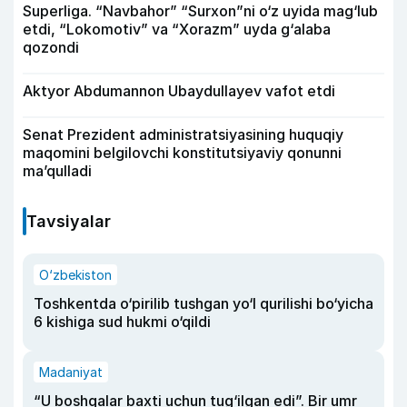
Superliga. “Navbahor” “Surxon”ni o‘z uyida mag‘lub
etdi, “Lokomotiv” va “Xorazm” uyda g‘alaba
qozondi
Aktyor Abdu­mannon Ubaydullayev vafot etdi
Senat Prezident administratsiyasining huquqiy
maqomini belgilovchi konstitutsiyaviy qonunni
ma’qulladi
Tavsiyalar
O‘zbekiston
Toshkentda o‘pirilib tushgan yo‘l qurilishi bo‘yicha
6 kishiga sud hukmi o‘qildi
Madaniyat
“U boshqalar baxti uchun tug‘ilgan edi”. Bir umr