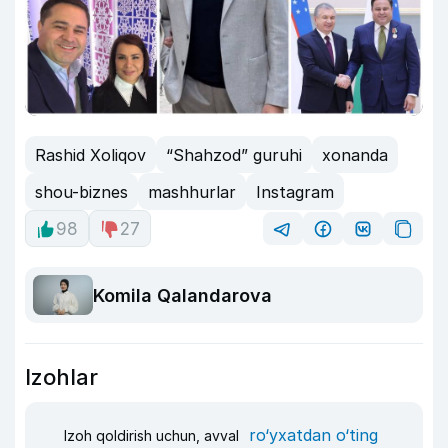
Rashid Xoliqov
“Shahzod” guruhi
xonanda
shou-biznes
mashhurlar
Instagram
98
27
Komila Qalandarova
Izohlar
ro‘yxatdan o‘ting
Izoh qoldirish uchun, avval