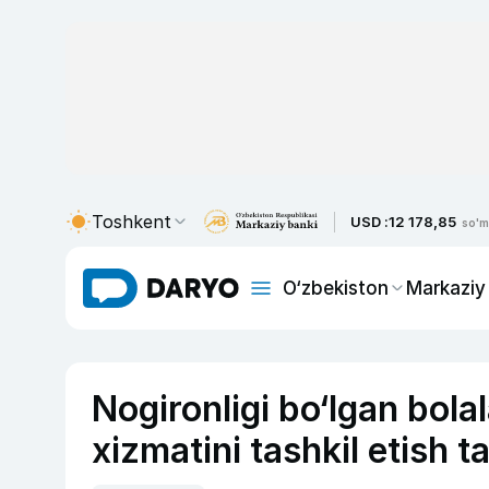
Toshkent
USD :
12 178,85
so'm
O‘zbekiston
Markaziy
Nogironligi bo‘lgan bola
xizmatini tashkil etish ta