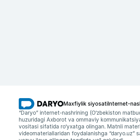
Maxfiylik siyosati
Internet-nas
“Daryo” internet-nashrining (O‘zbekiston matbuo
huzuridagi Axborot va ommaviy kommunikatsiyal
vositasi sifatida ro‘yxatga olingan. Matnli materi
videomateriallaridan foydalanishga “daryo.uz” sa