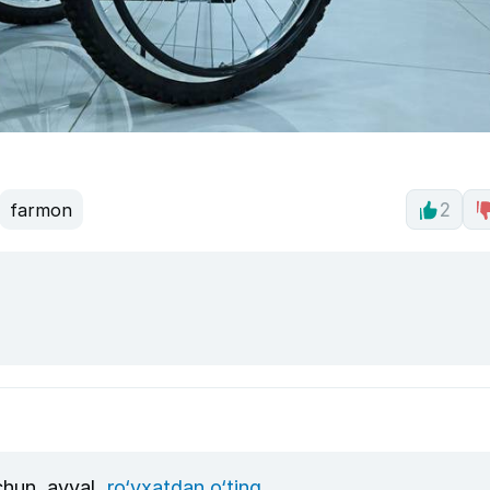
farmon
2
uchun, avval
ro‘yxatdan o‘ting