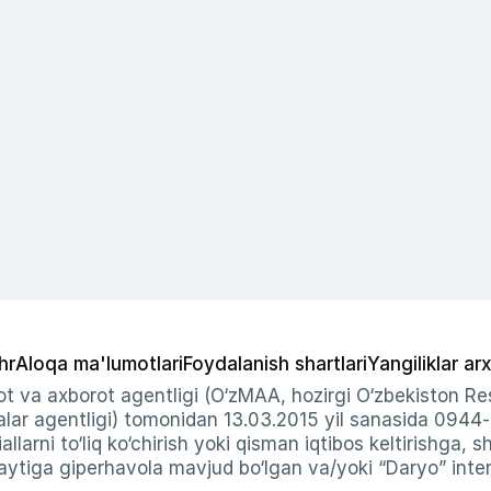
hr
Aloqa ma'lumotlari
Foydalanish shartlari
Yangiliklar arx
t va axborot agentligi (O‘zMAA, hozirgi O‘zbekiston Res
ar agentligi) tomonidan 13.03.2015 yil sanasida 0944
allarni to‘liq ko‘chirish yoki qisman iqtibos keltirishga, 
ytiga giperhavola mavjud bo‘lgan va/yoki “Daryo” intern