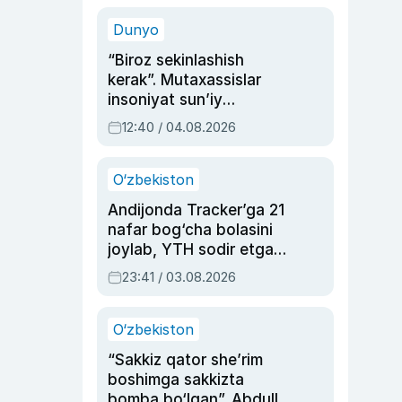
sinovlarga to‘la hayoti
Dunyo
“Biroz sekinlashish
kerak”. Mutaxassislar
insoniyat sun’iy
intellektni boshqara
12:40 / 04.08.2026
olmay qolishidan xavotir
bildirdi
O‘zbekiston
Andijonda Tracker’ga 21
nafar bog‘cha bolasini
joylab, YTH sodir etgan
ayolga sud hukmi o‘qildi
23:41 / 03.08.2026
O‘zbekiston
“Sakkiz qator she’rim
boshimga sakkizta
bomba bo‘lgan”. Abdulla