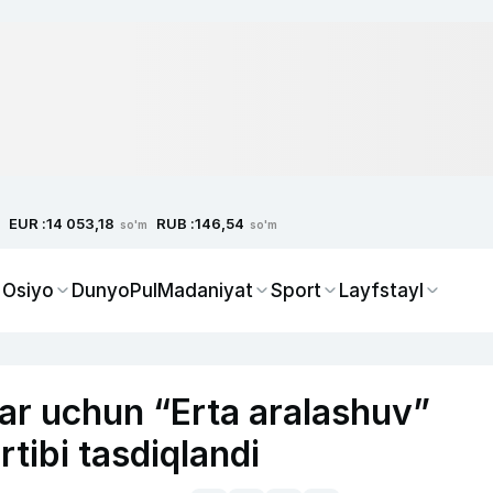
EUR :
RUB :
14 053,18
146,54
so'm
so'm
 Osiyo
Dunyo
Pul
Madaniyat
Sport
Layfstayl
lar uchun “Erta aralashuv”
rtibi tasdiqlandi