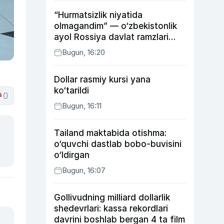
“Hurmatsizlik niyatida
olmagandim” — o‘zbekistonlik
ayol Rossiya davlat ramzlari
tushirilgan poyandoz haqida
Bugun, 16:20
Dollar rasmiy kursi yana
ko‘tarildi
0
Bugun, 16:11
Tailand maktabida otishma:
o‘quvchi dastlab bobo-buvisini
o‘ldirgan
Bugun, 16:07
Gollivudning milliard dollarlik
shedevrlari: kassa rekordlari
davrini boshlab bergan 4 ta film