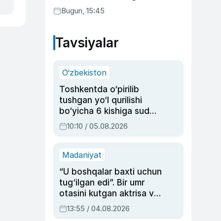
Bugun, 15:45
Tavsiyalar
O‘zbekiston
Toshkentda o‘pirilib
tushgan yo‘l qurilishi
bo‘yicha 6 kishiga sud
hukmi o‘qildi
10:10 / 05.08.2026
Madaniyat
“U boshqalar baxti uchun
tug‘ilgan edi”. Bir umr
otasini kutgan aktrisa va
dublyaj ustasi Rimma
13:55 / 04.08.2026
Ahmedovaning