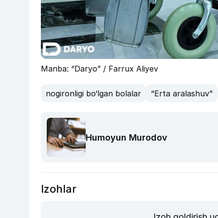
Manba: “Daryo” / Farrux Aliyev
nogironligi bo‘lgan bolalar
“Erta aralashuv”
Humoyun Murodov
Izohlar
Izoh qoldirish 