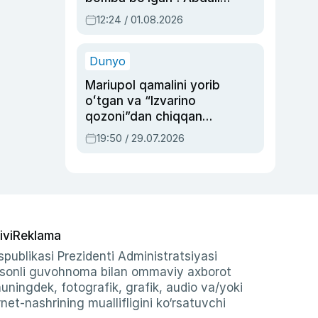
Oripovni siyosiy
12:24 / 01.08.2026
ayblovlardan asrab
qolgan voqea
Dunyo
Mariupol qamalini yorib
oʻtgan va “Izvarino
qozoni”dan chiqqan
qahramon — Ukraina
19:50 / 29.07.2026
armiyasi bosh
qoʻmondoni Drapatiy
haqida
ivi
Reklama
publikasi Prezidenti Administratsiyasi
-sonli guvohnoma bilan ommaviy axborot
shuningdek, fotografik, grafik, audio va/yoki
et-nashrining muallifligini ko‘rsatuvchi