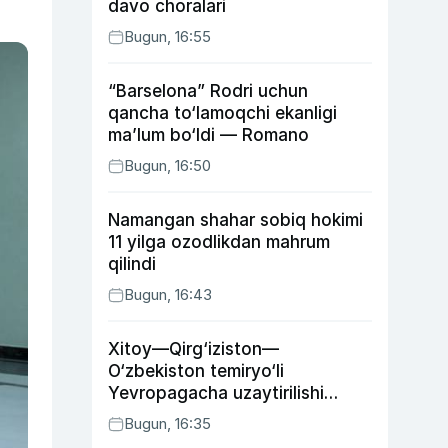
davo choralari
Bugun, 16:55
“Barselona” Rodri uchun
qancha to‘lamoqchi ekanligi
ma’lum bo‘ldi — Romano
Bugun, 16:50
Namangan shahar sobiq hokimi
11 yilga ozodlikdan mahrum
qilindi
Bugun, 16:43
Xitoy—Qirg‘iziston—
O‘zbekiston temiryo‘li
Yevropagacha uzaytirilishi
mumkin
Bugun, 16:35