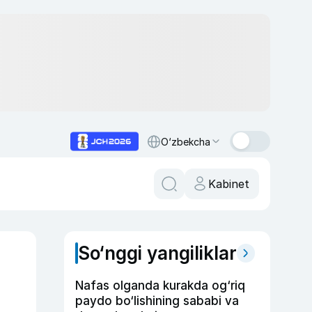
O‘zbekcha
Kabinet
So‘nggi yangiliklar
Nafas olganda kurakda og‘riq
paydo bo‘lishining sababi va